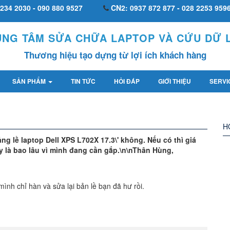
234 2030 - 090 880 9527
CN2: 0937 872 877 - 028 2253 959
UNG TÂM SỬA CHỮA LAPTOP VÀ CỨU DỮ L
Thương hiệu tạo dựng từ lợi ích khách hàng
SẢN PHẨM
TIN TỨC
HỎI ĐÁP
GIỚI THIỆU
SERVI
H
g lề laptop Dell XPS L702X 17.3\' không. Nếu có thì giá
ay là bao lâu vì mình đang cần gắp.\n\nThân Hùng,
mình chỉ hàn và sửa lại bản lề bạn đã hư rồi.