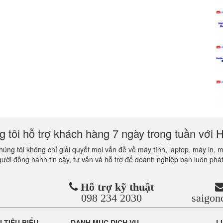
 tôi hỗ trợ khách hàng 7 ngày trong tuần với H
úng tôi không chỉ giải quyết mọi vấn đề về máy tính, laptop, máy in, 
gười đồng hành tin cậy, tư vấn và hỗ trợ để doanh nghiệp bạn luôn phát
Hỗ trợ kỹ thuật
098 234 2030
saigo
Ụ TIÊU BIỂU
DANH MỤC DỊCH VỤ
L