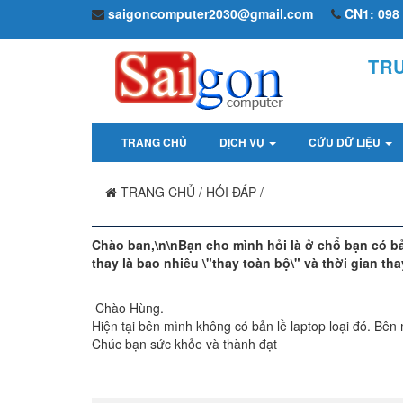
saigoncomputer2030@gmail.com
CN1: 098 
TR
TRANG CHỦ
DỊCH VỤ
CỨU DỮ LIỆU
TRANG CHỦ
/
HỎI ĐÁP
/
Chào ban,\n\nBạn cho mình hỏi là ở chổ bạn có bản
thay là bao nhiêu \"thay toàn bộ\" và thời gian th
Chào Hùng.
Hiện tại bên mình không có bản lề laptop loại đó. Bên 
Chúc bạn sức khỏe và thành đạt