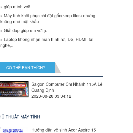
»
giúp mình với!
»
Máy tính khôi phục cài đặt gốc(keep files) nhưng
không nhớ mật khẩu
»
Giải đap giúp em với ạ.
»
Laptop không nhận màn hình rời, DS, HDMI, tai
nghe,...
CÓ THỂ BẠN THÍCH?
Saigon Computer Chi Nhánh 115A Lê
Quang Định
2023-08-28 03:34:12
HỦ THUẬT MÁY TÍNH
Hướng dẫn vệ sinh Acer Aspire 15