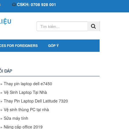
6
CSKH: 0708 928 001
IỆU
CES FOR FOREIGNERS
GÓP Ý
ỎI ĐÁP
»
Thay pin laptop dell e7450
»
Vệ Sinh Laptop Tại Nhà
»
Thay Pin Laptop Dell Latitude 7320
»
Vệ sinh thùng PC tại nhà
»
Sửa máy tính
»
Nâng cấp office 2019