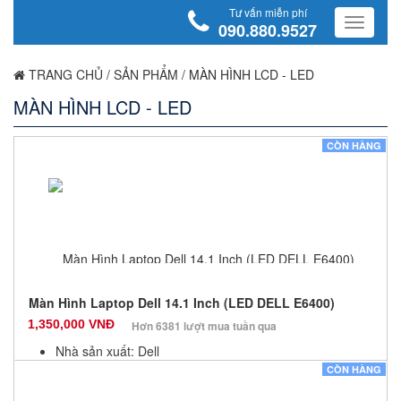
Tư vấn miễn phí
090.880.9527
TRANG CHỦ
/
SẢN PHẨM
/
MÀN HÌNH LCD - LED
MÀN HÌNH LCD - LED
CÒN HÀNG
Màn Hình Laptop Dell 14.1 Inch (LED DELL E6400)
1,350,000 VNĐ
Hơn 6381 lượt mua tuần qua
Nhà sản xuất: Dell
Màu sắc: Đen
CÒN HÀNG
Bảo hành: 6 Tháng