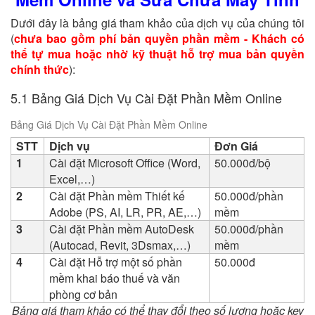
Dưới đây là bảng giá tham khảo của dịch vụ của chúng tôi
(
chưa bao gồm phí bản quyền phần mềm - Khách có
thể tự mua hoặc nhờ kỹ thuật hỗ trợ mua bản quyền
chính thức
):
5.1 Bảng Giá Dịch Vụ Cài Đặt Phần Mềm Online
Bảng Giá Dịch Vụ Cài Đặt Phần Mềm Online
STT
Dịch vụ
Đơn Giá
1
Cài đặt Microsoft Office (Word,
50.000đ/bộ
Excel,…)
2
Cài đặt Phần mềm Thiết kế
50.000đ/phần
Adobe (PS, AI, LR, PR, AE,…)
mềm
3
Cài đặt Phần mềm AutoDesk
50.000đ/phần
(Autocad, Revit,
3Dsmax,…)
mềm
4
Cài đặt Hỗ trợ một số phần
50.000đ
mềm khai báo thuế và văn
phòng cơ bản
Bảng giá tham khảo có thể thay đổi theo số lượng hoặc key