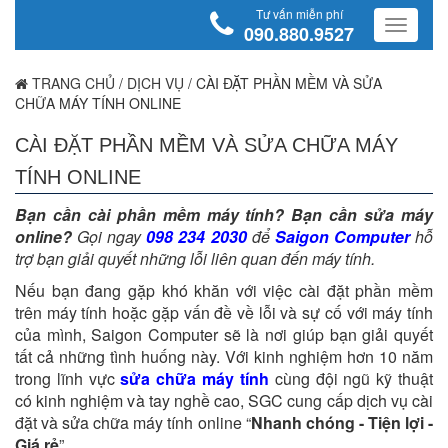
Tư vấn miễn phí
090.880.9527
TRANG CHỦ
/
DỊCH VỤ
/
CÀI ĐẶT PHẦN MỀM VÀ SỬA
CHỮA MÁY TÍNH ONLINE
CÀI ĐẶT PHẦN MỀM VÀ SỬA CHỮA MÁY
TÍNH ONLINE
Bạn cần cài phần mềm máy tính?
Bạn cần sửa máy
online?
Gọi ngay
098 234 2030
để
Saigon Computer
hỗ
trợ bạn giải quyết những lỗi liên quan đến máy tính.
Nếu bạn đang gặp khó khăn với việc cài đặt phần mềm
trên máy tính hoặc gặp vấn đề về lỗi và sự cố với máy tính
của mình, Saigon Computer sẽ là nơi giúp bạn giải quyết
tất cả những tình huống này. Với kinh nghiệm hơn 10 năm
trong lĩnh vực
sửa chữa máy tính
cùng đội ngũ kỹ thuật
có kinh nghiệm và tay nghề cao, SGC cung cấp dịch vụ cài
đặt và sửa chữa máy tính online “
Nhanh chóng - Tiện lợi -
Giá rẻ
”.