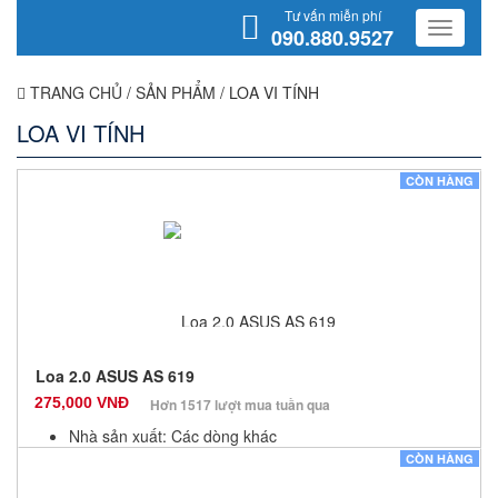
Tư vấn miễn phí
090.880.9527
TRANG CHỦ
/
SẢN PHẨM
/
LOA VI TÍNH
LOA VI TÍNH
CÒN HÀNG
Loa 2.0 ASUS AS 619
275,000 VNĐ
Hơn 1517 lượt mua tuần qua
Nhà sản xuất: Các dòng khác
Màu sắc: Đen
CÒN HÀNG
Bảo hành: 12 Tháng