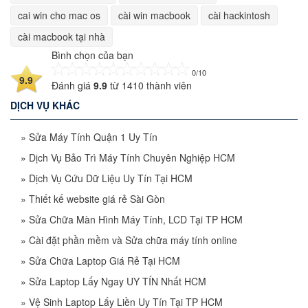
cai win cho mac os
cài win macbook
cài hackintosh
cài macbook tại nhà
Bình chọn của bạn
0/10
9.9
Đánh giá
9.9
từ
1410
thành viên
DỊCH VỤ KHÁC
»
Sửa Máy Tính Quận 1 Uy Tín
»
Dịch Vụ Bảo Trì Máy Tính Chuyên Nghiệp HCM
»
Dịch Vụ Cứu Dữ Liệu Uy Tín Tại HCM
»
Thiết kế website giá rẻ Sài Gòn
»
Sửa Chữa Màn Hình Máy Tính, LCD Tại TP HCM
»
Cài đặt phần mềm và Sửa chữa máy tính online
»
Sửa Chữa Laptop Giá Rẻ Tại HCM
»
Sửa Laptop Lấy Ngay UY TÍN Nhất HCM
»
Vệ Sinh Laptop Lấy Liền Uy Tín Tại TP HCM