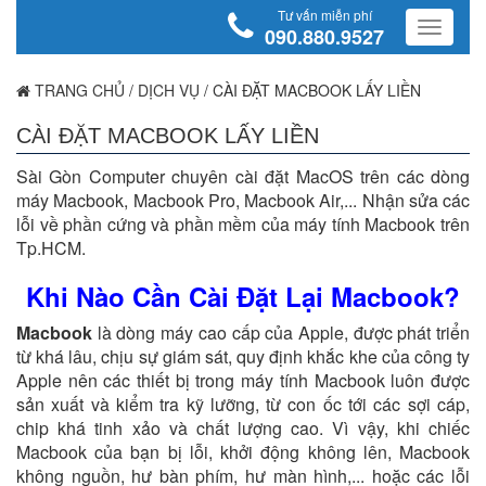
Tư vấn miễn phí
090.880.9527
TRANG CHỦ
/
DỊCH VỤ
/
CÀI ĐẶT MACBOOK LẤY LIỀN
CÀI ĐẶT MACBOOK LẤY LIỀN
Sài Gòn Computer chuyên cài đặt MacOS trên các dòng
máy Macbook, Macbook Pro, Macbook Air,... Nhận sửa các
lỗi về phần cứng và phần mềm của máy tính Macbook trên
Tp.HCM.
Khi Nào Cần Cài Đặt Lại Macbook?
Macbook
là dòng máy cao cấp của Apple, được phát triển
từ khá lâu, chịu sự giám sát, quy định khắc khe của công ty
Apple nên các thiết bị trong máy tính Macbook luôn được
sản xuất và kiểm tra kỹ lưỡng, từ con ốc tới các sợi cáp,
chip khá tinh xảo và chất lượng cao. Vì vậy, khi chiếc
Macbook của bạn bị lỗi, khởi động không lên, Macbook
không nguồn, hư bàn phím, hư màn hình,... hoặc các lỗi