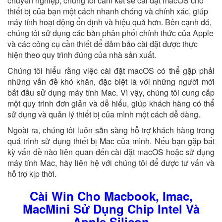
chuyên nghiệp, chúng tôi cam kết sẽ cài đặt macOS cho
thiết bị của bạn một cách nhanh chóng và chính xác, giúp
máy tính hoạt động ổn định và hiệu quả hơn. Bên cạnh đó,
chúng tôi sử dụng các bản phân phối chính thức của Apple
và các công cụ cần thiết để đảm bảo cài đặt được thực
hiện theo quy trình đúng của nhà sản xuất.
Chúng tôi hiểu rằng việc cài đặt macOS có thể gặp phải
những vấn đề khó khăn, đặc biệt là với những người mới
bắt đầu sử dụng máy tính Mac. Vì vậy, chúng tôi cung cấp
một quy trình đơn giản và dễ hiểu, giúp khách hàng có thể
sử dụng và quản lý thiết bị của mình một cách dễ dàng.
Ngoài ra, chúng tôi luôn sẵn sàng hỗ trợ khách hàng trong
quá trình sử dụng thiết bị Mac của mình. Nếu bạn gặp bất
kỳ vấn đề nào liên quan đến cài đặt macOS hoặc sử dụng
máy tính Mac, hãy liên hệ với chúng tôi để được tư vấn và
hỗ trợ kịp thời.
Cài Win Cho Macbook, Imac,
MacMini Sử Dụng Chip Intel Và
Apple Silicon