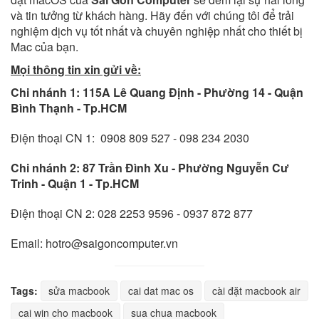
và tin tưởng từ khách hàng. Hãy đến với chúng tôi để trải
nghiệm dịch vụ tốt nhất và chuyên nghiệp nhất cho thiết bị
Mac của bạn.
Mọi thông tin xin gửi về:
Chi nhánh 1:
115A Lê Quang Định - Phường 14 - Quận
Bình Thạnh - Tp.HCM
Điện thoại CN 1: 0908 809 527 - 098 234 2030
Chi nhánh 2:
87 Trần Đình Xu - Phường Nguyễn Cư
Trinh - Quận 1 - Tp.HCM
Điện thoại CN 2: 028 2253 9596 - 0937 872 877
Email: hotro@saigoncomputer.vn
Tags:
sửa macbook
cai dat mac os
cài đặt macbook air
cai win cho macbook
sua chua macbook