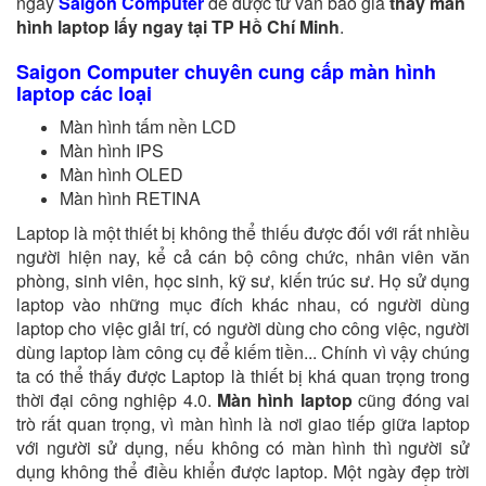
ngay
Saigon Computer
để được tư vấn báo giá
thay màn
hình laptop lấy ngay tại TP Hồ Chí Minh
.
Saigon Computer chuyên cung cấp màn hình
laptop các loại
Màn hình tấm nền LCD
Màn hình IPS
Màn hình OLED
Màn hình RETINA
Laptop là một thiết bị không thể thiếu được đối với rất nhiều
người hiện nay, kể cả cán bộ công chức, nhân viên văn
phòng, sinh viên, học sinh, kỹ sư, kiến trúc sư. Họ sử dụng
laptop vào những mục đích khác nhau, có người dùng
laptop cho việc giải trí, có người dùng cho công việc, người
dùng laptop làm công cụ để kiếm tiền... Chính vì vậy chúng
ta có thể thấy được Laptop là thiết bị khá quan trọng trong
thời đại công nghiệp 4.0.
Màn hình laptop
cũng đóng vai
trò rất quan trọng, vì màn hình là nơi giao tiếp giữa laptop
với người sử dụng, nếu không có màn hình thì người sử
dụng không thể điều khiển được laptop. Một ngày đẹp trời