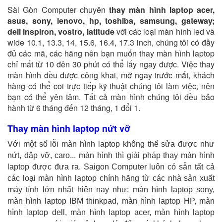
Sài Gòn Computer chuyên
thay màn hình laptop acer,
asus, sony, lenovo, hp, toshiba, samsung, gateway;
dell inspiron, vostro, latitude
với các loại màn hình led và
wide 10.1, 13.3, 14, 15.6, 16.4, 17.3 inch, chúng tôi có đầy
đủ các mã, các hãng nên bạn muốn thay màn hình laptop
chỉ mất từ 10 đên 30 phút có thể lấy ngay được. Việc thay
màn hình đều được công khai, mở ngay trước mắt, khách
hàng có thể coi trực tiếp kỹ thuật chúng tôi làm việc, nên
bạn có thể yên tâm. Tất cả màn hình chúng tôi đều bảo
hành từ 6 tháng đến 12 tháng, 1 đổi 1.
Thay màn hình laptop nứt vỡ
Với một số lỗi màn hình laptop không thể sửa được như
nứt, dập vỡ, caro... màn hình thì giải pháp thay màn hình
laptop được đưa ra. Saigon Computer luôn có sẵn tất cả
các loại màn hình laptop chính hãng từ các nhà sản xuất
máy tính lớn nhất hiện nay như: màn hình laptop sony,
màn hình laptop IBM thinkpad, màn hình laptop HP, màn
hình laptop dell, màn hình laptop acer, màn hình laptop