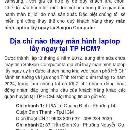
samsung... với giá cả hợp lý để quý khách lựa chọn.
Chế độ bảo hành tốt: một đổi một nếu trong thời gian bảo
hành màn bị lỗi do nhà sản xuất. Đặc biệt chúng tôi sẽ
miễn phí công thay thế cho quý khách hàng
thay màn
hình laptop lấy ngay
tại
Saigon Computer
.
Địa chỉ nào thay màn hình laptop
lấy ngay tại TP HCM?
Được thành lập từ tháng 9 năm 2012, trung tâm sửa chữa
máy tính SaiGon Computer là địa chỉ thay màn hình laptop
lấy ngay uy tín được khách hàng khu vực thành phố Hồ Chí
Minh tin tưởng và lựa chọn.Tính tới thời điểm tháng 12 năm
2024, trung tâm chúng tôi có tới 2 chi nhánh đang hoạt
động nhằm đáp ứng nhu cầu của khách hàng khắp các
quận huyện tại TP HCM. Mọi thông tin xin gửi về:
Chi nhánh 1:
115A Lê Quang Định - Phường 14 -
Quận Bình Thạnh - Tp.HCM
Điện thoại CN 1: 0908 809 527 - 098 234 2030
Chi nhánh 2:
87 Trần Đình Xu - Phường Nguyễn Cư