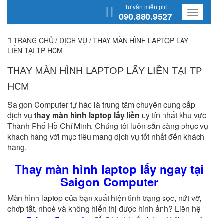
Tư vấn miễn phí
090.880.9527
TRANG CHỦ
/
DỊCH VỤ
/
THAY MÀN HÌNH LAPTOP LẤY
LIỀN TẠI TP HCM
THAY MÀN HÌNH LAPTOP LẤY LIỀN TẠI TP
HCM
Saigon Computer tự hào là trung tâm chuyên cung cấp
dịch vụ
thay màn hình laptop lấy liền
uy tín nhất khu vực
Thành Phố Hồ Chí Minh. Chúng tôi luôn sẵn sàng phục vụ
khách hàng với mục tiêu mang dịch vụ tốt nhất đến khách
hàng.
Thay màn hình laptop lấy ngay tại
Saigon Computer
Màn hình laptop của bạn xuất hiện tình trạng sọc, nứt vỡ,
chớp tắt, nhoè và không hiển thị được hình ảnh? Liên hệ