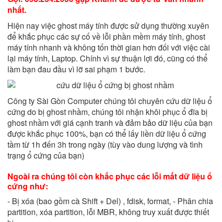
nhất.
Hiện nay việc ghost máy tính được sử dụng thường xuyên
để khắc phục các sự cố về lỗi phần mềm máy tính, ghost
máy tính nhanh và không tốn thời gian hơn đối với việc cài
lại máy tính, Laptop. Chính vì sự thuận lợi đó, cũng có thể
làm bạn đau đầu vì lỡ sai phạm 1 bước.
Công ty Sài Gòn Computer chúng tôi chuyên cứu dữ liệu ổ
cứng do bị ghost nhầm, chúng tôi nhận khôi phục ổ đĩa bị
ghost nhầm với giá cạnh tranh và đảm bảo dữ liệu của bạn
được khắc phục 100%, bạn có thể lấy liền dữ liệu ổ cứng
tầm từ 1h đến 3h trong ngày (tùy vào dung lượng và tình
trạng ổ cứng của bạn)
Ngoài ra chúng tôi còn khắc phục các lỗi mất dữ liệu ổ
cứng như:
- Bị xóa (bao gồm cà Shift + Del) , fdisk, format, - Phân chia
partition, xóa partition, lỗi MBR, không truy xuất được thiết