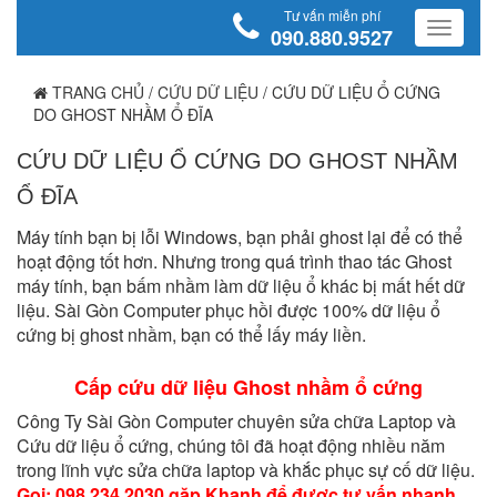
Tư vấn miễn phí
090.880.9527
TRANG CHỦ
/
CỨU DỮ LIỆU
/
CỨU DỮ LIỆU Ổ CỨNG
DO GHOST NHẦM Ổ ĐĨA
CỨU DỮ LIỆU Ổ CỨNG DO GHOST NHẦM
Ổ ĐĨA
Máy tính bạn bị lỗi Windows, bạn phải ghost lại để có thể
hoạt động tốt hơn. Nhưng trong quá trình thao tác Ghost
máy tính, bạn bấm nhầm làm dữ liệu ổ khác bị mất hết dữ
liệu. Sài Gòn Computer phục hồi được 100% dữ liệu ổ
cứng bị ghost nhầm, bạn có thể lấy máy liền.
Cấp cứu dữ liệu Ghost nhầm ổ cứng
Công Ty Sài Gòn Computer chuyên sửa chữa Laptop và
Cứu dữ liệu ổ cứng, chúng tôi đã hoạt động nhiều năm
trong lĩnh vực sửa chữa laptop và khắc phục sự cố dữ liệu.
Gọi: 098.234.2030 gặp Khanh để được tư vấn nhanh