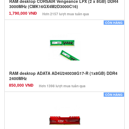
RAM desktop CORSAIR Vengeance LPX (2 x 8GB) DDR4
3000MHz (CMK16GX4M2D3000C16)
1,790,000 VNĐ
Hơn 2157 lượt mua tuần qua
Nhà sản xuất: Các dòng khác
CÒN HÀNG
Màu sắc: Đen
Bảo hành: 36 Tháng
Số lượng: 0
RAM desktop ADATA AD4U240038G17-R (1x8GB) DDR4
2400MHz
850,000 VNĐ
Hơn 1398 lượt mua tuần qua
Nhà sản xuất: Các dòng khác
CÒN HÀNG
Màu sắc: Đen
Bảo hành: 36 Tháng
Số lượng: 0