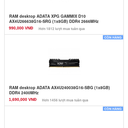
RAM desktop ADATA XPG GAMMIX D10
AX4U266638G16-SRG (1x8GB) DDR4 2666MHz
990,000 VNĐ
Hơn 1812 lượt mua tuần qua
Nhà sản xuất: Các dòng khác
CÒN HÀNG
Màu sắc: Đen
Bảo hành: 36 Tháng
Số lượng: 0
RAM desktop ADATA AX4U240038G16-SBG (1x8GB)
DDR4 2400MHz
1,690,000 VNĐ
Hơn 1456 lượt mua tuần qua
Nhà sản xuất: Các dòng khác
CÒN HÀNG
Màu sắc: Đen
Bảo hành: 36 Tháng
Số lượng: 0