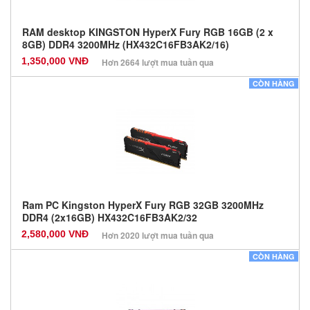
RAM desktop KINGSTON HyperX Fury RGB 16GB (2 x
8GB) DDR4 3200MHz (HX432C16FB3AK2/16)
1,350,000 VNĐ
Hơn 2664 lượt mua tuần qua
Nhà sản xuất: Kingston
CÒN HÀNG
Màu sắc: Đen
Bảo hành: 36 Tháng
Số lượng: 0
Ram PC Kingston HyperX Fury RGB 32GB 3200MHz
DDR4 (2x16GB) HX432C16FB3AK2/32
2,580,000 VNĐ
Hơn 2020 lượt mua tuần qua
Nhà sản xuất: Kingston
CÒN HÀNG
Màu sắc: Đen
Bảo hành: 36 Tháng
Số lượng: 0