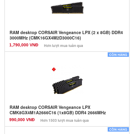
RAM desktop CORSAIR Vengeance LPX (2 x 8GB) DDR4
3000MHz (CMK16GX4M2D3000C16)
1,790,000 VNĐ
Hơn lượt mua tuần qua
Nhà sản xuất: Các dòng khác
CÒN HÀNG
Màu sắc: Đen
Bảo hành: 36 Tháng
Số lượng: 0
RAM desktop CORSAIR Vengeance LPX
CMK8GX4M1A2666C16 (1x8GB) DDR4 2666MHz
990,000 VNĐ
Hơn 1503 lượt mua tuần qua
Nhà sản xuất: Các dòng khác
CÒN HÀNG