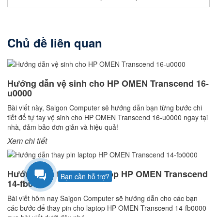
Nhà sản xuất: Kingston
Màu sắc: Đen
Bảo hành: 36 Tháng
Chủ đề liên quan
Số lượng: 100
Hướng dẫn vệ sinh cho HP OMEN Transcend 16-
u0000
Bài viết này, Saigon Computer sẽ hướng dẫn bạn từng bước chi
tiết để tự tay vệ sinh cho HP OMEN Transcend 16-u0000 ngay tại
nhà, đảm bảo đơn giản và hiệu quả!
Xem chi tiết
Hướng dẫn thay pin laptop HP OMEN Transcend
Bạn cần hỗ trợ?
14-fb0000
Bài viết hôm nay Saigon Computer sẽ hướng dẫn cho các bạn
các bước để thay pin cho laptop HP OMEN Transcend 14-fb0000