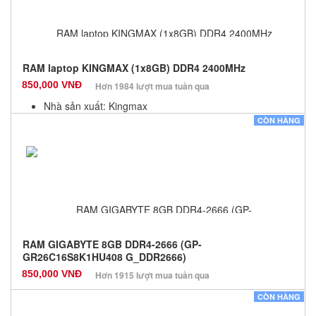
RAM laptop KINGMAX (1x8GB) DDR4 2400MHz
850,000 VNĐ
Hơn 1984 lượt mua tuần qua
Nhà sản xuất: Kingmax
Màu sắc: Đen
CÒN HÀNG
Bảo hành: 36 Tháng
Số lượng: 99
RAM GIGABYTE 8GB DDR4-2666 (GP-
GR26C16S8K1HU408 G_DDR2666)
850,000 VNĐ
Hơn 1915 lượt mua tuần qua
Nhà sản xuất: Các dòng khác
CÒN HÀNG
Màu sắc: Đen