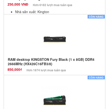
250,000 VNĐ
Hơn 6182 lượt mua tuần qua
Nhà sản xuất: Kington
Màu sắc: Đen
CÒN HÀNG
Bảo hành: 12 Tháng
Số lượng: 10
RAM desktop KINGSTON Fury Black (1 x 8GB) DDR4
2666MHz (HX426C16FB3/8)
850,000₫
Hơn 1874 lượt mua tuần qua
Nhà sản xuất: Kingston
CÒN HÀNG
Màu sắc: Đen
Bảo hành: 36 Tháng
Số lượng: 0