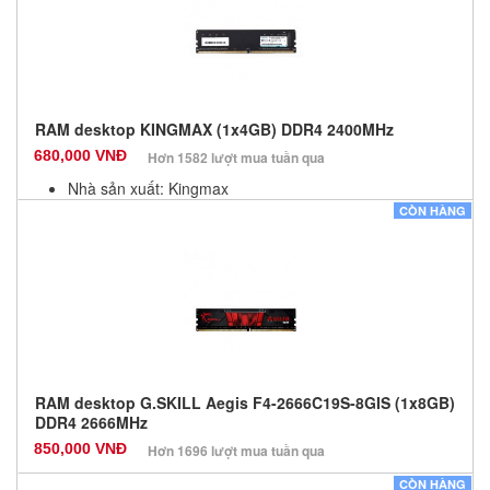
RAM desktop KINGMAX (1x4GB) DDR4 2400MHz
680,000 VNĐ
Hơn 1582 lượt mua tuần qua
Nhà sản xuất: Kingmax
Màu sắc: Đen
CÒN HÀNG
Bảo hành: 36 Tháng
Số lượng: 100
RAM desktop G.SKILL Aegis F4-2666C19S-8GIS (1x8GB)
DDR4 2666MHz
850,000 VNĐ
Hơn 1696 lượt mua tuần qua
Nhà sản xuất: Các dòng khác
CÒN HÀNG