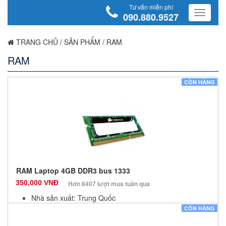
Tư vấn miễn phí
090.880.9527
TRANG CHỦ
/
SẢN PHẨM
/
RAM
RAM
CÒN HÀNG
RAM Laptop 4GB DDR3 bus 1333
350,000 VNĐ
Hơn 8407 lượt mua tuần qua
Nhà sản xuất: Trung Quốc
Màu sắc: Đen
CÒN HÀNG
Bảo hành: 36 Tháng