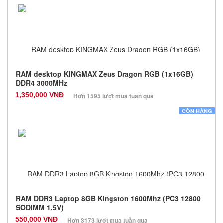
Bảo hành: 12 Tháng
Số lượng: 0
RAM desktop KINGMAX Zeus Dragon RGB (1x16GB)
DDR4 3000MHz
1,350,000 VNĐ
Hơn 1595 lượt mua tuần qua
Nhà sản xuất: Kingmax
CÒN HÀNG
Màu sắc: Đen
Bảo hành: 36 Tháng
Số lượng: 1
RAM DDR3 Laptop 8GB Kingston 1600Mhz (PC3 12800
SODIMM 1.5V)
550,000 VNĐ
Hơn 3173 lượt mua tuần qua