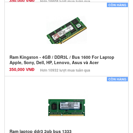
350,000 VNĐ
Hơn 16608 lượt mua tuần qua
CÒN HÀNG
Nhà sản xuất: King Max
Màu sắc: Đen
Bảo hành: 36 Tháng
Số lượng: 50
Ram Kingston - 4GB / DDR3L / Bus 1600 For Laptop
Apple, Sony, Dell, HP, Lenovo, Asus và Acer
350,000 VNĐ
Hơn 10932 lượt mua tuần qua
Nhà sản xuất: Kingston
CÒN HÀNG
Màu sắc: Đen
Bảo hành: 12 Tháng
Số lượng: 10
Ram laptop ddr3 2gb bus 1333