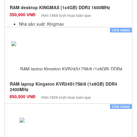
RAM desktop KINGMAX (1x4GB) DDR3 1600MHz
350,000 VNĐ
Hơn 1868 lượt mua tuần qua
Nhà sản xuất: Kingmax
Màu sắc: Đen
CÒN HÀNG
Bảo hành: 36 Tháng
Số lượng: 100
RAM laptop Kingston KVR24S17S8/8 (1x8GB) DDR4
2400MHz
850,000 VNĐ
Hơn 1826 lượt mua tuần qua
Nhà sản xuất: Kingston
CÒN HÀNG
Màu sắc: Đen
Bảo hành: 36 Tháng
Số lượng: 100