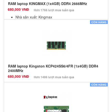
RAM laptop KINGMAX (1x4GB) DDR4 2666MHz
680,000 VNĐ
Hơn 1766 lượt mua tuần qua
Nhà sản xuất: Kingmax
Màu sắc: Đen
CÒN HÀNG
Bảo hành: 36 Tháng
Số lượng: 100
RAM laptop Kingston KCP424SS6/4FR (1x4GB) DDR4
2400MHz
680,000 VNĐ
Hơn 1486 lượt mua tuần qua
Nhà sản xuất: Kingston
CÒN HÀNG
Màu sắc: Đen
Bảo hành: 36 Tháng
Số lượng: 100