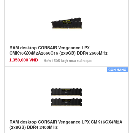
Màu sắc: Đen
Bảo hành: 36 Tháng
Số lượng: 100
RAM desktop CORSAIR Vengeance LPX
CMK16GX4M2A2666C16 (2x8GB) DDR4 2666MHz
1,350,000 VNĐ
Hơn 1505 lượt mua tuần qua
Nhà sản xuất: Các dòng khác
CÒN HÀNG
Màu sắc: Đen
Bảo hành: 12 Tháng
Số lượng: 0
RAM desktop CORSAIR Vengeance LPX CMK16GX4M2A
(2x8GB) DDR4 2400MHz