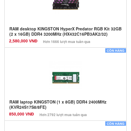
RAM desktop KINGSTON HyperX Predator RGB Kit 32GB
(2 x 16GB) DDR4 3200MHz (HX432C16PB3AK2/32)
2,580,000 VNĐ
Hơn 1666 lượt mua tuần qua
Nhà sản xuất: Kingston
CÒN HÀNG
Màu sắc: Đen
Bảo hành: 36 Tháng
Số lượng: 0
RAM laptop KINGSTON (1 x 8GB) DDR4 2400MHz
(KVR24S17S8/8FE)
850,000 VNĐ
Hơn 2792 lượt mua tuần qua
Nhà sản xuất: Kingston
CÒN HÀNG
Màu sắc: Đen