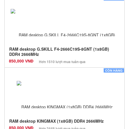
Màu sắc: Đen
Bảo hành: 36 Tháng
Số lượng: 100
RAM desktop G.SKILL F4-2666C19S-8GNT (1x8GB)
DDR4 2666MHz
850,000 VNĐ
Hơn 1510 lượt mua tuần qua
Nhà sản xuất: Các dòng khác
CÒN HÀNG
Màu sắc: Đen
Bảo hành: 36 Tháng
Số lượng: 100
RAM desktop KINGMAX (1x8GB) DDR4 2666MHz
850,000 VNĐ
Hơn 2448 lượt mua tuần qua