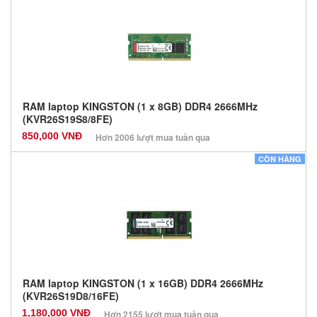
Bảo hành: 36 Tháng
Số lượng: 100
RAM laptop KINGSTON (1 x 8GB) DDR4 2666MHz
(KVR26S19S8/8FE)
850,000 VNĐ
Hơn 2006 lượt mua tuần qua
Nhà sản xuất: Kingston
CÒN HÀNG
Màu sắc: Đen
Bảo hành: 36 Tháng
Số lượng: 100
RAM laptop KINGSTON (1 x 16GB) DDR4 2666MHz
(KVR26S19D8/16FE)
1,180,000 VNĐ
Hơn 2155 lượt mua tuần qua