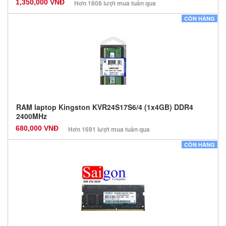
1,350,000 VNĐ
Hơn 1608 lượt mua tuần qua
Nhà sản xuất: Các dòng khác
CÒN HÀNG
Màu sắc: Đen
Bảo hành: 36 Tháng
Số lượng: 0
RAM laptop Kingston KVR24S17S6/4 (1x4GB) DDR4
2400MHz
680,000 VNĐ
Hơn 1691 lượt mua tuần qua
Nhà sản xuất: Kingston
CÒN HÀNG
Màu sắc: Đen
Bảo hành: 36 Tháng
Số lượng: 100