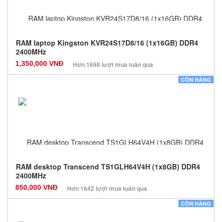
RAM laptop Kingston KVR24S17D8/16 (1x16GB) DDR4
2400MHz
1,350,000 VNĐ
Hơn 1698 lượt mua tuần qua
Nhà sản xuất: Kingston
CÒN HÀNG
Màu sắc: Đen
Bảo hành: 36 Tháng
Số lượng: 100
RAM desktop Transcend TS1GLH64V4H (1x8GB) DDR4
2400MHz
850,000 VNĐ
Hơn 1642 lượt mua tuần qua
Nhà sản xuất: Các dòng khác
CÒN HÀNG
Màu sắc: Đen