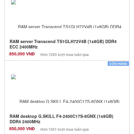
Bảo hành: 36 Tháng
Số lượng: 0
RAM server Transcend TS1GLH72V4B (1x8GB) DDR4
ECC 2400MHz
850,000 VNĐ
Hơn 1293 lượt mua tuần qua
Nhà sản xuất: Các dòng khác
CÒN HÀNG
Màu sắc: Đen
Bảo hành: 36 Tháng
Số lượng: 0
RAM desktop G.SKILL F4-2400C17S-8GNX (1x8GB)
DDR4 2400MHz
850,000 VNĐ
Hơn 1501 lượt mua tuần qua