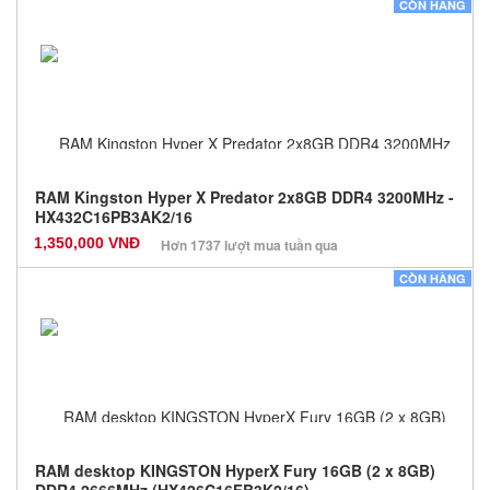
Nhà sản xuất: Kingston
CÒN HÀNG
Màu sắc: Đen
Bảo hành: 36 Tháng
Số lượng: 100
RAM Kingston Hyper X Predator 2x8GB DDR4 3200MHz -
HX432C16PB3AK2/16
1,350,000 VNĐ
Hơn 1737 lượt mua tuần qua
Nhà sản xuất: Kingston
CÒN HÀNG
Màu sắc: Đen
Bảo hành: 36 Tháng
Số lượng: 0
RAM desktop KINGSTON HyperX Fury 16GB (2 x 8GB)