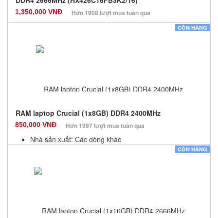
DDR4 2666MHz (HX426C16FB3K2/16)
1,350,000 VNĐ
Hơn 1908 lượt mua tuần qua
Nhà sản xuất: Kingston
CÒN HÀNG
Màu sắc: Đen
Bảo hành: 36 Tháng
Số lượng: 100
RAM laptop Crucial (1x8GB) DDR4 2400MHz
850,000 VNĐ
Hơn 1997 lượt mua tuần qua
Nhà sản xuất: Các dòng khác
Màu sắc: Đen
CÒN HÀNG
Bảo hành: 36 Tháng
Số lượng: 100