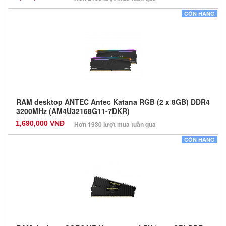
Nhà sản xuất: Kingston
CÒN HÀNG
Màu sắc: Đen
Bảo hành: 36 Tháng
Số lượng: 0
RAM desktop ANTEC Antec Katana RGB (2 x 8GB) DDR4
3200MHz (AM4U32168G11-7DKR)
1,690,000 VNĐ
Hơn 1930 lượt mua tuần qua
Nhà sản xuất: Các dòng khác
CÒN HÀNG
Màu sắc: Đen
Bảo hành: 12 Tháng
Số lượng: 0