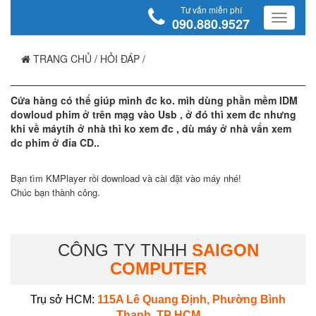
Tư vấn miễn phí
090.880.9527
TRANG CHỦ
/
HỎI ĐÁP
/
Cửa hàng có thể giúp mình đc ko. mìh dùng phần mềm IDM
dowloud phim ở trên mạg vào Usb , ở đó thì xem đc nhưng
khi về máytíh ở nhà thì ko xem đc , dù máy ở nhà vẩn xem
dc phim ở đỉa CD..
Bạn tìm KMPlayer rồi download và cài đặt vào máy nhé!
Chúc bạn thành công.
CÔNG TY TNHH
SAIGON
COMPUTER
Trụ sở HCM:
115A Lê Quang Định, Phường Bình
Thạnh, TP HCM