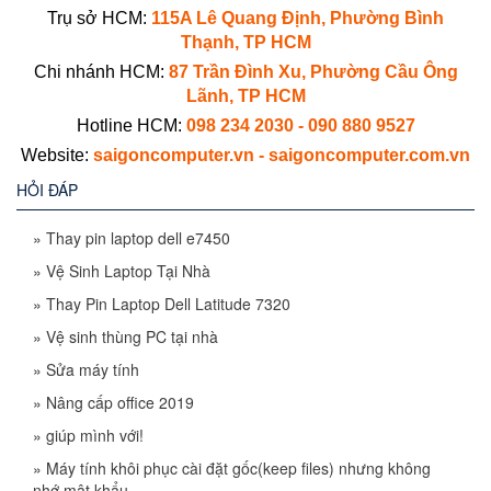
Trụ sở HCM:
115A Lê Quang Định, Phường Bình
Thạnh, TP HCM
Chi nhánh HCM:
87 Trần Đình Xu, Phường Cầu Ông
Lãnh, TP HCM
Hotline HCM:
098 234 2030 - 090 880 9527
Website:
saigoncomputer.vn - saigoncomputer.com.vn
HỎI ĐÁP
»
Thay pin laptop dell e7450
»
Vệ Sinh Laptop Tại Nhà
»
Thay Pin Laptop Dell Latitude 7320
»
Vệ sinh thùng PC tại nhà
»
Sửa máy tính
»
Nâng cấp office 2019
»
giúp mình với!
»
Máy tính khôi phục cài đặt gốc(keep files) nhưng không
nhớ mật khẩu