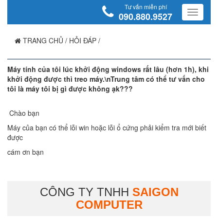
Tư vấn miễn phí
090.880.9527
TRANG CHỦ
/
HỎI ĐÁP
/
Máy tính của tôi lúc khởi động windows rất lâu (hơn 1h), khi
khởi động được thì treo máy.\nTrung tâm có thể tư vấn cho
tôi là máy tôi bị gì được không ạk???
Chào bạn
Máy của bạn có thể lỗi win hoặc lỗi ổ cứng phải kiểm tra mới biết
được
cám ơn bạn
CÔNG TY TNHH
SAIGON
COMPUTER