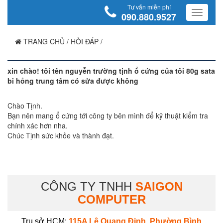
Tư vấn miễn phí
090.880.9527
TRANG CHỦ
/
HỎI ĐÁP
/
xin chào! tôi tên nguyễn trường tịnh ổ cứng của tôi 80g sata
bi hỏng trung tâm có sửa được không
Chào Tịnh.
Bạn nên mang ổ cứng tới công ty bên mình để kỹ thuật kiểm tra
chính xác hơn nha.
Chúc Tịnh sức khỏe và thành đạt.
CÔNG TY TNHH
SAIGON
COMPUTER
Trụ sở HCM:
115A Lê Quang Định, Phường Bình