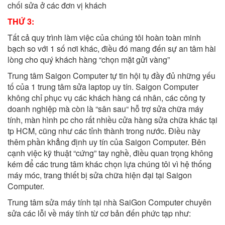
chối sửa ở các đơn vị khách
THỨ 3:
Tất cả quy trình làm việc của chúng tôi hoàn toàn minh
bạch so với 1 số nơi khác, điều đó mang đến sự an tâm hài
lòng cho quý khách hàng “chọn mặt gửi vàng”
Trung tâm Saigon Computer tự tin hội tụ đầy đủ những yếu
tố của 1 trung tâm sửa laptop uy tín. Saigon Computer
không chỉ phục vụ các khách hàng cá nhân, các công ty
doanh nghiệp mà còn là “sân sau“ hỗ trợ sửa chữa máy
tính, màn hình pc cho rất nhiều cửa hàng sửa chữa khác tại
tp HCM, cũng như các tỉnh thành trong nước. Điều này
thêm phần khẳng định uy tín của Saigon Computer. Bên
cạnh việc kỹ thuật “cứng” tay nghề, điều quan trọng không
kém để các trung tâm khác chọn lựa chúng tôi vì hệ thống
máy móc, trang thiết bị sửa chữa hiện đại tại Saigon
Computer.
Trung tâm
sửa máy tính tại nhà
SaiGon Computer chuyên
sửa các lỗi về máy tính từ cơ bản đến phức tạp như: