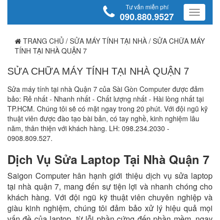
Tư vấn miễn phí
090.880.9527
TRANG CHỦ
/
SỬA MÁY TÍNH TẠI NHÀ
/
SỬA CHỮA MÁY
TÍNH TẠI NHÀ QUẬN 7
SỬA CHỮA MÁY TÍNH TẠI NHÀ QUẬN 7
Sửa máy tính tại nhà Quận 7 của Sài Gòn Computer được đảm
bảo: Rẻ nhất - Nhanh nhất - Chất lượng nhất - Hài lòng nhất tại
TP.HCM. Chúng tôi sẽ có mặt ngay trong 20 phút. Với đội ngũ kỹ
thuật viên được đào tạo bài bản, có tay nghề, kinh nghiệm lâu
năm, thân thiện với khách hàng. LH: 098.234.2030 -
0908.809.527.
Dịch Vụ Sửa Laptop Tại Nhà Quận 7
Saigon Computer hân hạnh giới thiệu dịch vụ sửa laptop
tại nhà quận 7, mang đến sự tiện lợi và nhanh chóng cho
khách hàng. Với đội ngũ kỹ thuật viên chuyên nghiệp và
giàu kinh nghiệm, chúng tôi đảm bảo xử lý hiệu quả mọi
vấn đề của laptop, từ lỗi phần cứng đến phần mềm, ngay