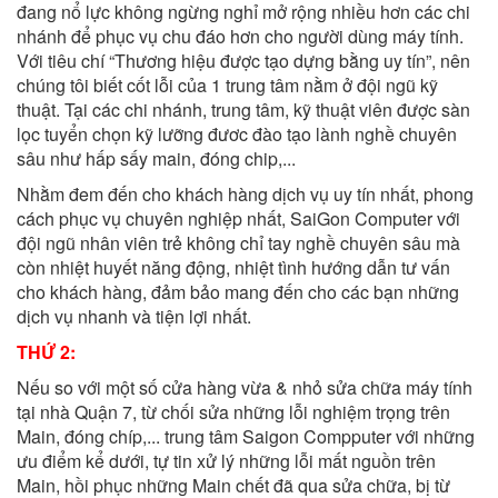
đang nổ lực không ngừng nghỉ mở rộng nhiều hơn các chi
nhánh để phục vụ chu đáo hơn cho người dùng máy tính.
Với tiêu chí “Thương hiệu được tạo dựng bằng uy tín”, nên
chúng tôi biết cốt lỗi của 1 trung tâm nằm ở đội ngũ kỹ
thuật. Tại các chi nhánh, trung tâm, kỹ thuật viên được sàn
lọc tuyển chọn kỹ lưỡng đươc đào tạo lành nghề chuyên
sâu như hấp sấy main, đóng chip,...
Nhằm đem đến cho khách hàng dịch vụ uy tín nhất, phong
cách phục vụ chuyên nghiệp nhất, SaiGon Computer với
đội ngũ nhân viên trẻ không chỉ tay nghề chuyên sâu mà
còn nhiệt huyết năng động, nhiệt tình hướng dẫn tư vấn
cho khách hàng, đảm bảo mang đến cho các bạn những
dịch vụ nhanh và tiện lợi nhất.
THỨ 2:
Nếu so với một số cửa hàng vừa & nhỏ sửa chữa máy tính
tại nhà Quận 7, từ chối sửa những lỗi nghiệm trọng trên
Main, đóng chíp,... trung tâm Saigon Compputer với những
ưu điểm kể dưới, tự tin xử lý những lỗi mất nguồn trên
Main, hồi phục những Main chết đã qua sửa chữa, bị từ