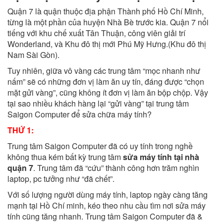
Quận 7 là quận thuộc địa phận Thành phố Hồ Chí Minh,
từng là một phần của huyện Nhà Bè trước kia. Quận 7 nổi
tiếng với khu chế xuất Tân Thuận, công viên giải trí
Wonderland, và Khu đô thị mới Phú Mỹ Hưng.(Khu đô thị
Nam Sài Gòn).
Tuy nhiên, giữa vô vàng các trung tâm “mọc nhanh như
nấm” sẽ có những đơn vị làm ăn uy tín, đáng được “chọn
mặt gửi vàng”, cũng không ít đơn vị làm ăn bộp chộp. Vậy
tại sao nhiều khách hàng lại “gửi vàng” tại trung tâm
Saigon Computer để sửa chữa máy tính?
THỨ 1:
Trung tâm Saigon Computer đã có uy tính trong nghề
không thua kém bất kỳ trung tâm
sửa máy tính tại nhà
quận 7
. Trung tâm đã “cứu” thành công hơn trăm nghìn
laptop, pc tưởng như “đã chết”.
Với số lượng người dùng máy tính, laptop ngày càng tăng
mạnh tại Hồ Chí minh, kéo theo nhu cầu tìm nơi sửa máy
tính cũng tăng nhanh. Trung tâm Saigon Computer đã &