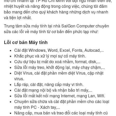
mở chi nhánh tại TP Hồ Chí Minh với đội ngũ nhân viên trẻ,
nhiệt huyết và năng động trong công việc, chúng tôi đảm
bảo mang đến cho quý khách hàng những dịch vụ nhanh
và tiện lợi nhất.
Trung tâm
sửa máy tính tại nhà
SaiGon Computer chuyên
sửa các lỗi về máy tính từ cơ bản đến phức tạp như:
Lỗi cơ bản Máy tính
Cài đặt Windows, Word, Excel, Fonts, Autocad,...
Khắc phục và xử lý mọi sự cố máy tính.
Cứu dự liệu bị mất do xoá nhầm, format, disk,...
Sửa lỗi máy treo, khởi động lại, máy chạy chậm,...
Diệt Virus, cài đặt phần mềm diệt Virus, cập nhật
virus.
Lắp ráp, cài đặt, nâng cấp máy vi tính.
Cài đặt mạng nội bộ và nhận bảo trì máy,...
Sửa lỗi mất kết nối mạng Internet, mạng Lan, Wifi.
Chuyên sửa chữa và cài đặt phần mềm cho các loại
máy tính PC - Xách tay,...
Nâng cấp, mua bán và trao đổi các loại máy tính cũ