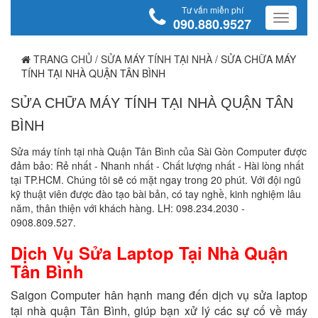
Tư vấn miễn phí
090.880.9527
TRANG CHỦ
/
SỬA MÁY TÍNH TẠI NHÀ
/
SỬA CHỮA MÁY
TÍNH TẠI NHÀ QUẬN TÂN BÌNH
SỬA CHỮA MÁY TÍNH TẠI NHÀ QUẬN TÂN
BÌNH
Sửa máy tính tại nhà Quận Tân Bình của Sài Gòn Computer được
đảm bảo: Rẻ nhất - Nhanh nhất - Chất lượng nhất - Hài lòng nhất
tại TP.HCM. Chúng tôi sẽ có mặt ngay trong 20 phút. Với đội ngũ
kỹ thuật viên được đào tạo bài bản, có tay nghề, kinh nghiệm lâu
năm, thân thiện với khách hàng. LH: 098.234.2030 -
0908.809.527.
Dịch Vụ Sửa Laptop Tại Nhà Quận
Tân Bình
Saigon Computer hân hạnh mang đến dịch vụ sửa laptop
tại nhà quận Tân Bình, giúp bạn xử lý các sự cố về máy