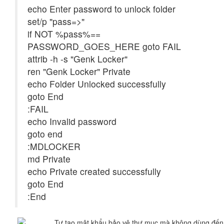
echo Enter password to unlock folder
set/p "pass=>"
if NOT %pass%==
PASSWORD_GOES_HERE goto FAIL
attrib -h -s "Genk Locker"
ren "Genk Locker" Private
echo Folder Unlocked successfully
goto End
:FAIL
echo Invalid password
goto end
:MDLOCKER
md Private
echo Private created successfully
goto End
:End