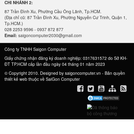
CHI NHÁNH 2:
87 Trần Đình Xu, Phường Cầu Ông Lãnh, Tp.HCM.
(Địa chỉ cũ: 87 Trần Đình Xu, Phường Nguyễn Cư Trinh, Quận 1,
Tp.HCM.)
028 2253 9596 - 0937 872 877
Email:
saigoncomputer2030@gmail.com
Công ty TNHH Saigon Computer
Giấy chứng nhận đăng ký doanh nghiệp: 0317631572 do Sở KH-
ĐT TP.HCM cấp lần đầu ngày 04 tháng 01 năm 2023
© Copyright 2010. Designed by saigoncomputer.vn - Bản quyền
thiết kế web thuộc về SaiGon Computer