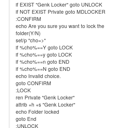
if EXIST "Genk Locker" goto UNLOCK
if NOT EXIST Private goto MDLOCKER
:CONFIRM
echo Are you sure you want to lock the
folder(Y/N)
set/p "cho=>"
if %cho%==Y goto LOCK
if %cho%==y goto LOCK
if %cho%==n goto END
if %cho%==N goto END
echo Invalid choice.
goto CONFIRM
:LOCK
ren Private "Genk Locker"
attrib +h +s "Genk Locker"
echo Folder locked
goto End
:UNLOCK