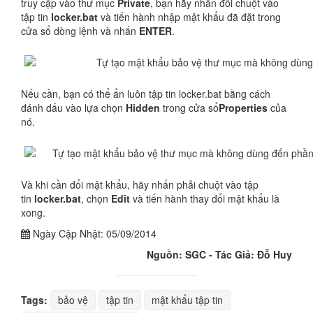
truy cập vào thư mục
Private
, bạn hãy nhấn đôi chuột vào
tập tin
locker.bat
và tiến hành nhập mật khẩu đã đặt trong
cửa sổ dòng lệnh và nhấn
ENTER
.
Nếu cần, bạn có thể ẩn luôn tập tin locker.bat bằng cách
đánh dấu vào lựa chọn
Hidden
trong cửa sổ
Properties
của
nó.
Và khi cần đổi mật khẩu, hãy nhấn phải chuột vào tập
tin
locker.bat
, chọn
Edit
và tiến hành thay đổi mật khẩu là
xong.
Ngày Cập Nhật:
05/09/2014
Nguồn: SGC - Tác Giả: Đỗ Huy
Tags:
bảo vệ
tập tin
mật khẩu tập tin