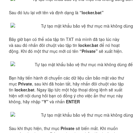
Sau đó lưu lại với tên và định dạng là
“locker.bat”
Bây giờ bạn có thể xóa tập tin TXT mà mình đã tạo lúc này
và sau đó nhấn đôi chuột vào tập tin
locker.bat
để nó hoạt
động. Khi đó một thư mục mới có tên
“Private”
sẽ xuất hiện.
Bạn hãy tiến hành di chuyển các dữ liệu cần bảo mật vào thư
mục
Private
, sau khi đã hoàn tất, hãy nhấn đôi chuột vào tập
tin
locker.bat
. Ngay lập tức một hộp thoại dòng lệnh sẽ xuất
hiện với nội dung hỏi bạn có đồng ý cho việc ẩn thư mục này
không, hãy nhập
“Y”
và nhấn
ENTER
Sau khi thực hiện, thư mục
Private
sẽ biến mất. Khi muốn