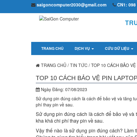
saigoncomputer2030@gmail.com
CN1: 098 
TR
TRANG CHỦ
DỊCH VỤ
CỨU DỮ LIỆU
TRANG CHỦ
/
TIN TỨC
/
TOP 10 CÁCH BẢO VỆ
TOP 10 CÁCH BẢO VỆ PIN LAPTO
Ngày Đăng:
07/08/2023
Sử dụng pin đúng cách là cách để bảo vệ và tăng tuổi
phí thay pin về sau.
Sử dụng pin đúng cách là cách để bảo vệ và tă
kha khá chi phí thay pin về sau.
Vậy thế nào là sử dụng pin đúng cách? Làm th