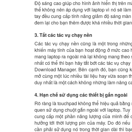
Độ sáng cao giúp cho hình ảnh hiển thị trên m
thể không nên áp dụng với laptop vì nó sẽ làm
tay đều cung cấp tính năng giảm độ sáng màn 
đem lại cho bạn thêm được khá nhiều thời gian
3. Tắt các tác vụ chạy nền
Các tác vụ chạy nền cũng là một trong những
khiến máy tính của bạn hoạt động ở mức cao 
mang laptop ra ngoài mà lại không mang theo
nhất có thể thì bạn hãy tắt bớt các tác vụ chạy
Download Manager. Bên cạnh đó, bạn cũng k
mở cùng một lúc nhiều tài liệu hay vừa soạn 
duy nhất là một cách không những làm nâng ca
4. Hạn chế sử dụng các thiết bị gắn ngoài
Rõ ràng là touchpad không thể hiệu quả bằng m
quen sử dụng chuột gắn ngoài với laptop. Tuy 
cung cấp một phần năng lượng của mình để co
hưởng tới thời lượng pin của máy. Do đó nếu 
cần phải sử dụng nó trong thời gian dài thì b