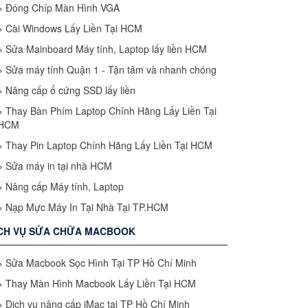
»
Đóng Chíp Màn Hình VGA
»
Cài Windows Lấy Liền Tại HCM
»
Sửa Mainboard Máy tính, Laptop lấy liền HCM
»
Sửa máy tính Quận 1 - Tận tâm và nhanh chóng
»
Nâng cấp ổ cứng SSD lấy liền
»
Thay Bàn Phím Laptop Chính Hãng Lấy Liền Tại
HCM
»
Thay Pin Laptop Chính Hãng Lấy Liền Tại HCM
»
Sửa máy in tại nhà HCM
»
Nâng cấp Máy tính, Laptop
»
Nạp Mực Máy In Tại Nhà Tại TP.HCM
CH VỤ SỬA CHỮA MACBOOK
»
Sửa Macbook Sọc Hình Tại TP Hồ Chí Minh
»
Thay Màn Hình Macbook Lấy Liền Tại HCM
»
Dịch vụ nâng cấp iMac tại TP Hồ Chí Minh