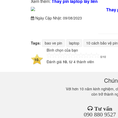
Xem thêm:
Thay pin laptop lấy liền
Ngày Cập Nhật:
09/08/2023
Tags:
bao ve pin
laptop
10 cách bảo vệ pin
Bình chọn của bạn
0/10
10.
Đánh giá
10.
từ
4
thành viên
Chúng
Với hơn 10 năm kinh nghiệm, ch
còn trở thành n
Tư vấn
090 880 9527