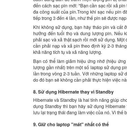
đến cách sạc pin mới: "Bạn cần sạc rồi xả pin
đa công suất của pin.Trong khi sạc nếu pin đã
tiếp trong 3 đến 4 lần, như thế pin sẽ được nạp
Khi không sử dụng, bạn hãy tháo pin và cất ở
hưởng đến tuổi thọ và dung lượng pin. Nếu k
phải sạc và xả thật sạch rồi mới sử dụng. Một
cần phải nạp và xả pin theo định kỳ 2-3 thán
khả năng tích tụ và xả năng lượng.
Bạn có thể làm giảm hiệu ứng nhớ (hiệu ứng l
lượng gần nhất) trên một số laptop sử dụng pi
lần trong vòng 2-3 tuần. Với những laptop sử
do đó bạn sẽ không cần phải thực hiện việc nà
8. Sử dụng Hibernate thay vì Standby
Hibernate và Standby là hai tính năng giúp ch
dụng Standby thì bạn hãy sử dụng Hibernate v
lưu lại trạng thái đang làm việc của nó. Vì thế
9. Giữ cho laptop "mát" nhất có thể