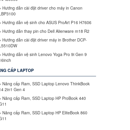
»
Hướng dẫn cài đặt driver cho máy in Canon
LBP3100
»
Hướng dẫn vệ sinh cho ASUS ProArt P16 H7606
»
Hướng dẫn thay pin cho Dell Alienware m18 R2
»
Hướng dẫn cài đặt driver máy in Brother DCP-
L5510DW
»
Hướng dẫn vệ sinh Lenovo Yoga Pro 9i Gen 9
16inch
NG CẤP LAPTOP
»
Nâng cấp Ram, SSD Laptop Lenovo ThinkBook
14 2in1 Gen 4
»
Nâng cấp Ram, SSD Laptop HP ProBook 440
G11
»
Nâng cấp Ram, SSD Laptop HP EliteBook 860
G11