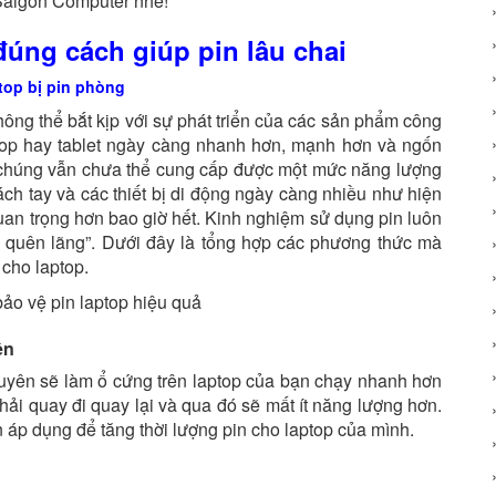
 Saigon Computer nhé!
úng cách giúp pin lâu chai
không thể bắt kịp với sự phát triển của các sản phẩm công
op hay tablet ngày càng nhanh hơn, mạnh hơn và ngốn
 chúng vẫn chưa thể cung cấp được một mức năng lượng
ch tay và các thiết bị di động ngày càng nhiều như hiện
quan trọng hơn bao giờ hết. Kinh nghiệm sử dụng pin luôn
o quên lãng”. Dưới đây là tổng hợp các phương thức mà
 cho laptop.
ên
yên sẽ làm ổ cứng trên laptop của bạn chạy nhanh hơn
hải quay đi quay lại và qua đó sẽ mất ít năng lượng hơn.
 áp dụng để tăng thời lượng pin cho laptop của mình.