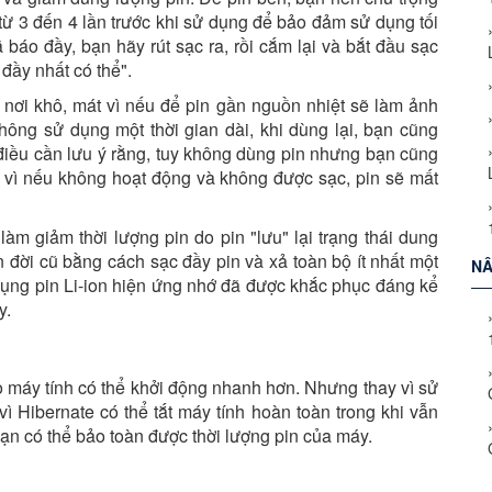
 từ 3 đến 4 lần trước khi sử dụng để bảo đảm sử dụng tối
 báo đầy, bạn hãy rút sạc ra, rồi cắm lại và bắt đầu sạc
 đầy nhất có thể".
 nơi khô, mát vì nếu để pin gần nguồn nhiệt sẽ làm ảnh
hông sử dụng một thời gian dài, khi dùng lại, bạn cũng
 điều cần lưu ý rằng, tuy không dùng pin nhưng bạn cũng
g vì nếu không hoạt động và không được sạc, pin sẽ mất
àm giảm thời lượng pin do pin "lưu" lại trạng thái dung
n đời cũ bằng cách sạc đầy pin và xả toàn bộ ít nhất một
NÂ
 dụng pin Li-ion hiện ứng nhớ đã được khắc phục đáng kể
y.
o máy tính có thể khởi động nhanh hơn. Nhưng thay vì sử
ì Hibernate có thể tắt máy tính hoàn toàn trong khi vẫn
 bạn có thể bảo toàn được thời lượng pin của máy.