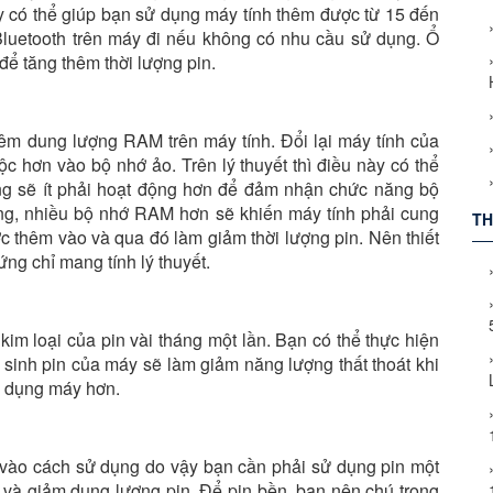
y có thể giúp bạn sử dụng máy tính thêm được từ 15 đến
 Bluetooth trên máy đi nếu không có nhu cầu sử dụng. Ổ
 tăng thêm thời lượng pin.
hêm dung lượng RAM trên máy tính. Đổi lại máy tính của
c hơn vào bộ nhớ ảo. Trên lý thuyết thì điều này có thể
ng sẽ ít phải hoạt động hơn để đảm nhận chức năng bộ
rằng, nhiều bộ nhớ RAM hơn sẽ khiến máy tính phải cung
TH
thêm vào và qua đó làm giảm thời lượng pin. Nên thiết
ng chỉ mang tính lý thuyết.
kim loại của pin vài tháng một lần. Bạn có thể thực hiện
 sinh pin của máy sẽ làm giảm năng lượng thất thoát khi
ử dụng máy hơn.
ều vào cách sử dụng do vậy bạn cần phải sử dụng pin một
i và giảm dung lượng pin. Để pin bền, bạn nên chú trọng