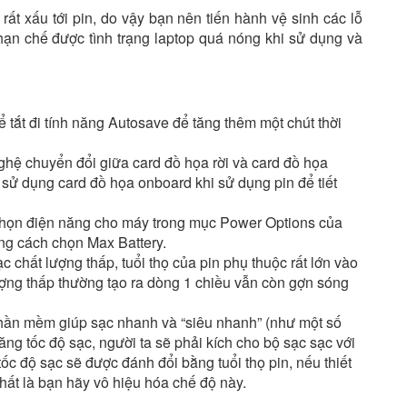
ất xấu tới pin, do vậy bạn nên tiến hành vệ sinh các lỗ
hạn chế được tình trạng laptop quá nóng khi sử dụng và
 tắt đi tính năng Autosave để tăng thêm một chút thời
hệ chuyển đổi giữa card đồ họa rời và card đồ họa
sử dụng card đồ họa onboard khi sử dụng pin để tiết
y chọn điện năng cho máy trong mục Power Options của
ằng cách chọn Max Battery.
chất lượng thấp, tuổi thọ của pin phụ thuộc rất lớn vào
lượng thấp thường tạo ra dòng 1 chiều vẫn còn gợn sóng
hần mềm giúp sạc nhanh và “siêu nhanh” (như một số
tăng tốc độ sạc, người ta sẽ phải kích cho bộ sạc sạc với
ốc độ sạc sẽ được đánh đổi bằng tuổi thọ pin, nếu thiết
hất là bạn hãy vô hiệu hóa chế độ này.