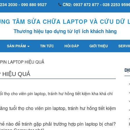
234 2030 - 090 880 9527
CN2: 0937 872 877 - 028 2253 959
UNG TÂM SỬA CHỮA LAPTOP VÀ CỨU DỮ L
Thương hiệu tạo dựng từ lợi ích khách hàng
SẢN PHẨM
TIN TỨC
HỎI ĐÁP
GIỚI THIỆU
SERVI
 PIN LAPTOP HIỆU QUẢ
DỊ
P HIỆU QUẢ
 thọ cho viên pin laptop, tránh hư hỏng tiết kiệm kha khá chi
ng tuổi thọ cho viên pin laptop, tránh hư hỏng tiết kiệm
ế nào để tránh gặp phải trường hợp pin laptop bị chai?