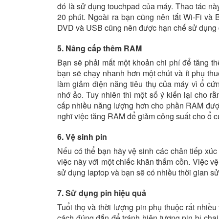
đó là sử dụng touchpad của máy. Thao tác nà
20 phút. Ngoài ra bạn cũng nên tắt Wi-Fi và
DVD và USB cũng nên được hạn chế sử dụng để
5. Nâng cấp thêm RAM
Bạn sẽ phải mất một khoản chi phí để tăng t
bạn sẽ chạy nhanh hơn một chút và ít phụ thuộ
làm giảm điện năng tiêu thụ của máy vì ổ cứ
nhớ ảo. Tuy nhiên thì một số ý kiến lại cho 
cấp nhiều năng lượng hơn cho phần RAM được 
nghĩ việc tăng RAM để giảm công suất cho ổ cứ
6. Vệ sinh pin
Nếu có thể bạn hãy vệ sinh các chân tiếp xúc 
việc này với một chiếc khăn thấm cồn. Việc vệ
sử dụng laptop và bạn sẽ có nhiều thời gian s
7. Sử dụng pin hiệu quả
Tuổi thọ và thời lượng pin phụ thuộc rất nhi
cách đúng đắn để tránh hiện tượng pin bị cha