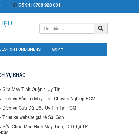
6
CSKH: 0708 928 001
IỆU
CES FOR FOREIGNERS
GÓP Ý
CH VỤ KHÁC
»
Sửa Máy Tính Quận 1 Uy Tín
»
Dịch Vụ Bảo Trì Máy Tính Chuyên Nghiệp HCM
»
Dịch Vụ Cứu Dữ Liệu Uy Tín Tại HCM
»
Thiết kế website giá rẻ Sài Gòn
»
Sửa Chữa Màn Hình Máy Tính, LCD Tại TP
HCM