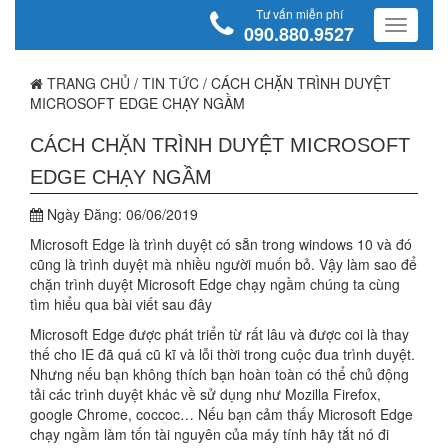
Tư vấn miễn phí
090.880.9527
TRANG CHỦ
/
TIN TỨC
/
CÁCH CHẶN TRÌNH DUYỆT
MICROSOFT EDGE CHẠY NGẦM
CÁCH CHẶN TRÌNH DUYỆT MICROSOFT
EDGE CHẠY NGẦM
Ngày Đăng:
06/06/2019
Microsoft Edge là trình duyệt có sẵn trong windows 10 và đó
cũng là trình duyệt mà nhiều người muốn bỏ. Vậy làm sao để
chặn trình duyệt Microsoft Edge chạy ngầm chúng ta cùng
tìm hiểu qua bài viết sau đây
Microsoft Edge được phát triển từ rất lâu và được coi là thay
thế cho IE đã quá cũ kĩ và lỗi thời trong cuộc đua trình duyệt.
Nhưng nếu bạn không thích bạn hoàn toàn có thể chủ động
tải các trình duyệt khác về sử dụng như Mozilla Firefox,
google Chrome, coccoc… Nếu bạn cảm thấy Microsoft Edge
chạy ngầm làm tốn tài nguyên của máy tính hãy tắt nó đi