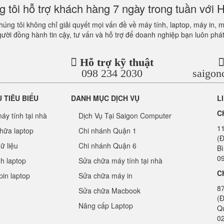
 tôi hỗ trợ khách hàng 7 ngày trong tuần với H
úng tôi không chỉ giải quyết mọi vấn đề về máy tính, laptop, máy in, 
gười đồng hành tin cậy, tư vấn và hỗ trợ để doanh nghiệp bạn luôn phát
Hỗ trợ kỹ thuật
098 234 2030
saigo
Ụ TIÊU BIỂU
DANH MỤC DỊCH VỤ
L
C
áy tính tại nhà
Dịch Vụ Tại Saigon Computer
1
hữa laptop
Chi nhánh Quận 1
(Đ
ữ liệu
Chi nhánh Quận 6
B
09
nh laptop
Sửa chữa máy tính tại nhà
C
pin laptop
Sửa chữa máy in
8
Sửa chữa Macbook
(Đ
Nâng cấp Laptop
Q
0