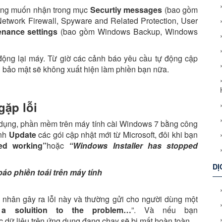
ông muốn nhận trong mục
Securtiy messages
(bao gồm
Network Firewall, Spyware and Related Protection, User
enance settings
(bao gồm Windows Backup, Windows
động lại máy. Từ giờ các cảnh báo yêu cầu tự động cập
 bảo mật sẽ không xuất hiện làm phiền bạn nữa.
gặp lỗi
g dụng, phần mềm trên máy tính cài Windows 7 bằng công
ành
Update
các gói cập nhật mới từ Microsoft, đôi khi bạn
ed working”
hoặc
“Windows Installer has stopped
DỊ
nhân gây ra lỗi này và thường gửi cho người dùng một
a soluition to the problem…
”. Và nếu bạn
ác dữ liệu trên ứng dụng đang chạy sẽ bị mất hoàn toàn.