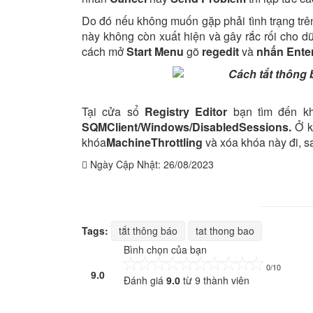
Do đó nếu không muốn gặp phải tình trạng trê
này không còn xuất hiện và gây rắc rối cho d
cách mở
Start Menu
gõ
regedit
và
nhấn Enter
Tại cửa sổ
Registry Editor
bạn tìm đến 
SQMClient/Windows/DisabledSessions.
Ở k
khóa
MachineThrottling
và xóa khóa này đi, sa
Ngày Cập Nhật:
26/08/2023
Tags:
tắt thông báo
tat thong bao
Bình chọn của bạn
0/10
9.0
Đánh giá
9.0
từ
9
thành viên