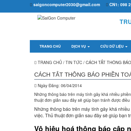
saigoncomputer2030@gmail.com
CN1: 098 2
TR
TRANG CHỦ
DỊCH VỤ
CỨU DỮ LIỆU
TRANG CHỦ
/
TIN TỨC
/
CÁCH TẮT THÔNG BÁO 
CÁCH TẮT THÔNG BÁO PHIỀN TOÁ
Ngày Đăng:
06/04/2014
Những thông báo trên máy tính gây khá nhiều phiền 
thuật đơn giản sau đây sẽ giúp bạn tránh được điều
Những thông báo trên máy tính gây khá nhiều 
việc. Thủ thuật đơn giản sau đây sẽ giúp bạn t
Vô hiệu hoá thông báo cập n