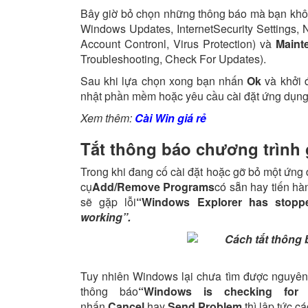
Bây giờ bỏ chọn những thông báo mà bạn kh
Windows Updates, InternetSecurity Settings, 
Account Contronl, Virus Protection) và
Maint
Troubleshooting, Check For Updates).
Sau khi lựa chọn xong bạn nhấn
Ok
và khởi 
nhật phần mềm hoặc yêu cầu cài đặt ứng dụng
Xem thêm:
Cài Win giá rẻ
Tắt thông báo chương trình 
Trong khi đang cố cài đặt hoặc gỡ bỏ một ứn
cụ
Add/Remove Programs
có sẵn hay tiến h
sẽ gặp lỗi
“Windows Explorer has stopp
working”.
Tuy nhiên Windows lại chưa tìm được nguyên 
thông báo
“Windows is checking for 
nhấn
Cancel
hay
Send Problem
thì lập tức c