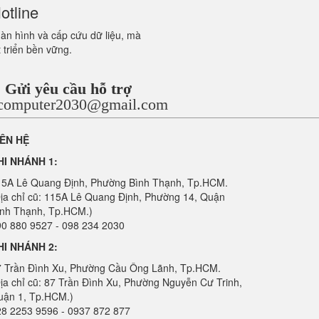
otline
màn hình và cấp cứu dữ liệu, mà
 triển bền vững.
Gửi yêu cầu hỗ trợ
ncomputer2030@gmail.com
IÊN HỆ
HI NHÁNH 1:
15A Lê Quang Định, Phường Bình Thạnh, Tp.HCM.
ịa chỉ cũ: 115A Lê Quang Định, Phường 14, Quận
ình Thạnh, Tp.HCM.)
0 880 9527 - 098 234 2030
HI NHÁNH 2:
7 Trần Đình Xu, Phường Cầu Ông Lãnh, Tp.HCM.
ịa chỉ cũ: 87 Trần Đình Xu, Phường Nguyễn Cư Trinh,
uận 1, Tp.HCM.)
28 2253 9596 - 0937 872 877