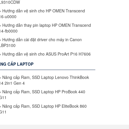
L9310CDW
»
Hướng dẫn vệ sinh cho HP OMEN Transcend
16-u0000
»
Hướng dẫn thay pin laptop HP OMEN Transcend
14-fb0000
»
Hướng dẫn cài đặt driver cho máy in Canon
LBP3100
»
Hướng dẫn vệ sinh cho ASUS ProArt P16 H7606
NG CẤP LAPTOP
»
Nâng cấp Ram, SSD Laptop Lenovo ThinkBook
14 2in1 Gen 4
»
Nâng cấp Ram, SSD Laptop HP ProBook 440
G11
»
Nâng cấp Ram, SSD Laptop HP EliteBook 860
G11