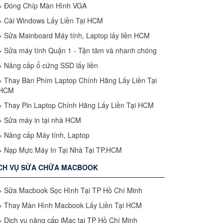
»
Đóng Chíp Màn Hình VGA
»
Cài Windows Lấy Liền Tại HCM
»
Sửa Mainboard Máy tính, Laptop lấy liền HCM
»
Sửa máy tính Quận 1 - Tận tâm và nhanh chóng
»
Nâng cấp ổ cứng SSD lấy liền
»
Thay Bàn Phím Laptop Chính Hãng Lấy Liền Tại
HCM
»
Thay Pin Laptop Chính Hãng Lấy Liền Tại HCM
»
Sửa máy in tại nhà HCM
»
Nâng cấp Máy tính, Laptop
»
Nạp Mực Máy In Tại Nhà Tại TP.HCM
CH VỤ SỬA CHỮA MACBOOK
»
Sửa Macbook Sọc Hình Tại TP Hồ Chí Minh
»
Thay Màn Hình Macbook Lấy Liền Tại HCM
»
Dịch vụ nâng cấp iMac tại TP Hồ Chí Minh