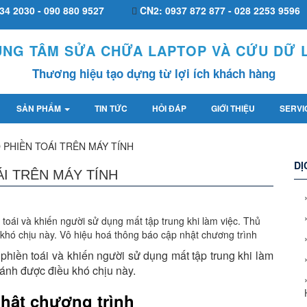
34 2030 - 090 880 9527
CN2: 0937 872 877 - 028 2253 9596
UNG TÂM SỬA CHỮA LAPTOP VÀ CỨU DỮ L
Thương hiệu tạo dựng từ lợi ích khách hàng
SẢN PHẨM
TIN TỨC
HỎI ĐÁP
GIỚI THIỆU
SERVI
PHIỀN TOÁI TRÊN MÁY TÍNH
DỊ
I TRÊN MÁY TÍNH
toái và khiến người sử dụng mất tập trung khi làm việc. Thủ
 khó chịu này. Vô hiệu hoá thông báo cập nhật chương trình
phiền toái và khiến người sử dụng mất tập trung khi làm
ránh được điều khó chịu này.
hật chương trình