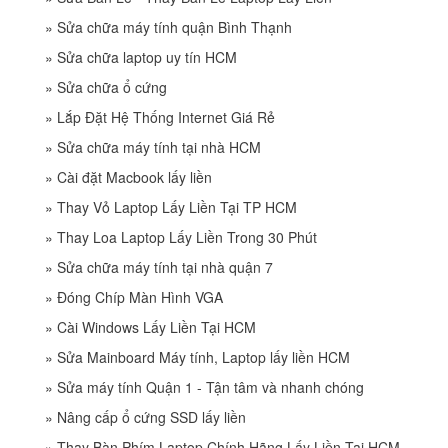
»
Sửa chữa máy tính quận Bình Thạnh
»
Sửa chữa laptop uy tín HCM
»
Sửa chữa ổ cứng
»
Lắp Đặt Hệ Thống Internet Giá Rẻ
»
Sửa chữa máy tính tại nhà HCM
»
Cài đặt Macbook lấy liền
»
Thay Vỏ Laptop Lấy Liền Tại TP HCM
»
Thay Loa Laptop Lấy Liền Trong 30 Phút
»
Sửa chữa máy tính tại nhà quận 7
»
Đóng Chíp Màn Hình VGA
»
Cài Windows Lấy Liền Tại HCM
»
Sửa Mainboard Máy tính, Laptop lấy liền HCM
»
Sửa máy tính Quận 1 - Tận tâm và nhanh chóng
»
Nâng cấp ổ cứng SSD lấy liền
»
Thay Bàn Phím Laptop Chính Hãng Lấy Liền Tại HCM