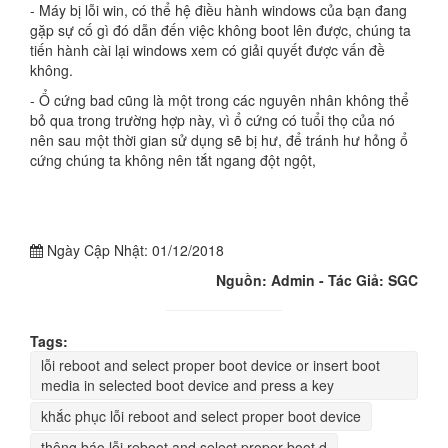
- Máy bị lỗi win, có thể hệ điều hành windows của bạn đang
gặp sự cố gì đó dẫn đến việc không boot lên được, chúng ta
tiến hành cài lại windows xem có giải quyết được vấn đề
không.
- Ổ cứng bad cũng là một trong các nguyên nhân không thể
bỏ qua trong trường hợp này, vì ổ cứng có tuổi thọ của nó
nên sau một thời gian sử dụng sẽ bị hư, để tránh hư hỏng ổ
cứng chúng ta không nên tắt ngang đột ngột,
Ngày Cập Nhật:
01/12/2018
Nguồn: Admin - Tác Giả: SGC
Tags:
lỗi reboot and select proper boot device or insert boot
media in selected boot device and press a key
khắc phục lỗi reboot and select proper boot device
thông báo lỗi reboot and select proper boot d