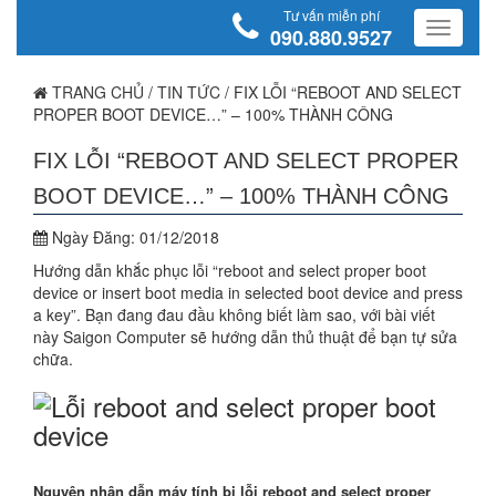
Tư vấn miễn phí
090.880.9527
TRANG CHỦ
/
TIN TỨC
/
FIX LỖI “REBOOT AND SELECT
PROPER BOOT DEVICE…” – 100% THÀNH CÔNG
FIX LỖI “REBOOT AND SELECT PROPER
BOOT DEVICE…” – 100% THÀNH CÔNG
Ngày Đăng:
01/12/2018
Hướng dẫn khắc phục lỗi “reboot and select proper boot
device or insert boot media in selected boot device and press
a key”. Bạn đang đau đầu không biết làm sao, với bài viết
này Saigon Computer sẽ hướng dẫn thủ thuật để bạn tự sửa
chữa.
Nguyên nhân dẫn máy tính bị lỗi reboot and select proper