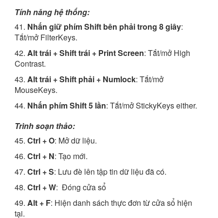
Tính năng hệ thống:
41.
Nhấn giữ phím Shift bên phải trong 8 giây
:
Tắt/mở FilterKeys.
42.
Alt trái + Shift trái + Print Screen
: Tắt/mở High
Contrast.
43.
Alt trái + Shift phải + Numlock
: Tắt/mở
MouseKeys.
44.
Nhấn phím Shift 5 lần
: Tắt/mở StickyKeys either.
Trình soạn thảo:
45.
Ctrl + O
: Mở dữ liệu.
46.
Ctrl + N
: Tạo mới.
47.
Ctrl + S
: Lưu đè lên tập tin dữ liệu đã có.
48.
Ctrl + W
: Đóng cửa sổ
49.
Alt + F
: Hiện danh sách thực đơn từ cửa sổ hiện
tại.