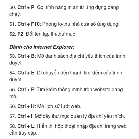
50.
Ctrl + P
: Gọi tính năng in ấn từ ứng dụng đang
chạy.
51.
Ctrl + F10
: Phóng to/thu nhỏ cửa sổ ứng dụng.
52.
F2
: Đổi tên tập tin/thư mục
Dành cho Internet Explorer:
53.
Ctrl + B
: Mở danh sách địa chỉ yêu thích của trình
duyệt.
54.
Ctrl + E
: Di chuyển đến thanh tìm kiếm của trình
duyệt.
55.
Ctrl + F
: Tìm kiếm thông minh trên website đang
mở.
56.
Ctrl + H
: Mở lịch sử lướt web.
57.
Ctrl + I
: Mở cây thư mục quản lý địa chỉ yêu thích.
58.
Ctrl + L
: Hiển thị hộp thoại nhập địa chỉ trang web
cần truy cập.