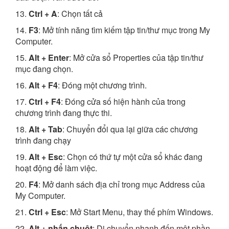
13.
Ctrl + A
: Chọn tất cả
14.
F3
: Mở tính năng tìm kiếm tập tin/thư mục trong My
Computer.
15.
Alt + Enter
: Mở cửa sổ Properties của tập tin/thư
mục đang chọn.
16.
Alt + F4
: Đóng một chương trình.
17.
Ctrl + F4
: Đóng cửa số hiện hành của trong
chương trình đang thực thi.
18.
Alt + Tab
: Chuyển đổi qua lại giữa các chương
trình đang chạy
19.
Alt + Esc
: Chọn có thứ tự một cửa sổ khác đang
hoạt động để làm việc.
20.
F4
: Mở danh sách địa chỉ trong mục Address của
My Computer.
21.
Ctrl + Esc
: Mở Start Menu, thay thế phím Windows.
22.
Alt + nhấn chuột
: Di chuyển nhanh đến một phần