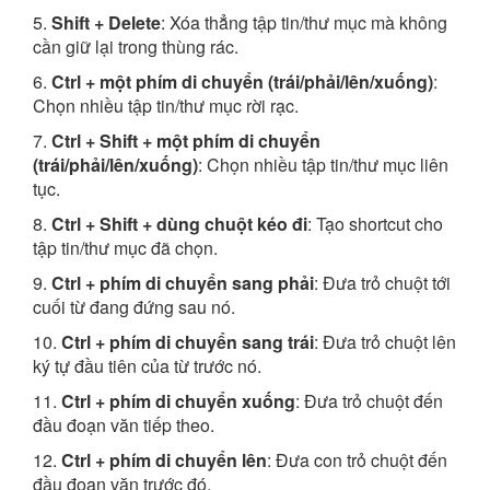
5.
Shift + Delete
: Xóa thẳng tập tin/thư mục mà không
cần giữ lại trong thùng rác.
6.
Ctrl + một phím di chuyển (trái/phải/lên/xuống)
:
Chọn nhiều tập tin/thư mục rời rạc.
7.
Ctrl + Shift + một phím di chuyển
(trái/phải/lên/xuống)
: Chọn nhiều tập tin/thư mục liên
tục.
8.
Ctrl + Shift + dùng chuột kéo đi
: Tạo shortcut cho
tập tin/thư mục đã chọn.
9.
Ctrl + phím di chuyển sang phải
: Đưa trỏ chuột tới
cuối từ đang đứng sau nó.
10.
Ctrl + phím di chuyển sang trái
: Đưa trỏ chuột lên
ký tự đầu tiên của từ trước nó.
11.
Ctrl + phím di chuyển xuống
: Đưa trỏ chuột đến
đầu đoạn văn tiếp theo.
12.
Ctrl + phím di chuyển lên
: Đưa con trỏ chuột đến
đầu đoạn văn trước đó.