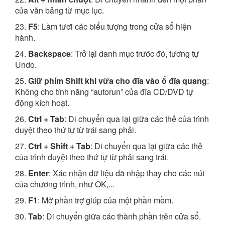
của văn bảng từ mục lục.
23.
F5
: Làm tươi các biểu tượng trong cửa sổ hiện
hành.
24.
Backspace
: Trở lại danh mục trước đó, tương tự
Undo.
25.
Giữ phím Shift khi vừa cho đĩa vào ổ đĩa quang
:
Không cho tính năng “autorun” của đĩa CD/DVD tự
động kích hoạt.
26.
Ctrl + Tab
: Di chuyển qua lại giữa các thẻ của trình
duyệt theo thứ tự từ trái sang phải.
27.
Ctrl + Shift + Tab
: Di chuyển qua lại giữa các thẻ
của trình duyệt theo thứ tự từ phải sang trái.
28.
Enter
: Xác nhận dữ liệu đã nhập thay cho các nút
của chương trình, như OK,...
29.
F1
: Mở phần trợ giúp của một phần mềm.
30.
Tab
: Di chuyển giữa các thành phần trên cửa sổ.