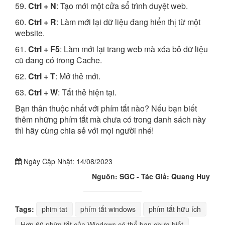
59.
Ctrl + N
: Tạo mới một cửa sổ trình duyệt web.
60.
Ctrl + R
: Làm mới lại dữ liệu đang hiển thị từ một
website.
61.
Ctrl + F5
: Làm mới lại trang web mà xóa bỏ dữ liệu
cũ đang có trong Cache.
62.
Ctrl + T
: Mở thẻ mới.
63.
Ctrl + W
: Tắt thẻ hiện tại.
Bạn thân thuộc nhất với phím tắt nào? Nếu bạn biết
thêm những phím tắt mà chưa có trong danh sách này
thì hãy cùng chia sẻ với mọi người nhé!
Ngày Cập Nhật:
14/08/2023
Nguồn: SGC - Tác Giả: Quang Huy
Tags:
phim tat
phím tắt windows
phím tắt hữu ích
Hơn 60 phím tắt của Windows có thể bạn chưa biết