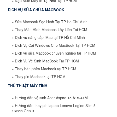
»
Nạp Mực Máy In Tại Nhà Tại TP.HCM
DỊCH VỤ SỬA CHỮA MACBOOK
»
Sửa Macbook Sọc Hình Tại TP Hồ Chí Minh
»
Thay Màn Hình Macbook Lấy Liền Tại HCM
»
Dịch vụ nâng cấp iMac tại TP Hồ Chí Minh
»
Dịch Vụ Cài Windows Cho MacBook Tại TP HCM
»
Dịch vụ sửa Macbook chuyên nghiệp tại TP HCM
»
Dịch Vụ Vệ Sinh MacBook Tại TP HCM
»
Thay bàn phím Macbook tại TP HCM
»
Thay pin Macbook tại TP HCM
THỦ THUẬT MÁY TÍNH
»
Hướng dẫn vệ sinh Acer Aspire 15 A15-41M
»
Hướng dẫn thay pin laptop Lenovo Legion Slim 5
16inch Gen 9