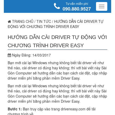
Tư vấn miễn phí
090.880.9527
TRANG CHỦ
/
TIN TỨC
/
HƯỚNG DẪN CÀI DRIVER TỰ
ĐỘNG VỚI CHƯƠNG TRÌNH DRIVER EASY
HƯỚNG DẪN CÀI DRIVER TỰ ĐỘNG VỚI
CHƯƠNG TRÌNH DRIVER EASY
Ngày Đăng:
14/03/2017
Bạn mới cài lại Windows nhưng không biết tải driver về như
thế nào, cài driver có đúng hay không; thì với bài viết này Sài
Gòn Computer sẽ hướng dẫn các bạn cách cài đặt, cập nhập
driver miễn phí bằng phần mềm Driver Easy.
Bạn mới cài lại Windows nhưng không biết tải driver về như
thế nào, cài driver có đúng hay không; thì với bài viết này Sài
Gòn Computer sẽ hướng dẫn các bạn cách cài đặt, cập nhập
driver miễn phí bằng phần mềm Driver Easy.
Bước 1:
Bạn truy cập vào trang drivereasy.com để tải
chương trình về.