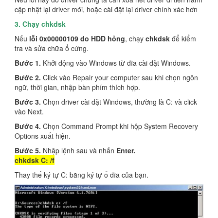
cập nhật lại driver mới, hoặc cài đặt lại driver chính xác hơn
3. Chạy chkdsk
Nếu
lỗi 0x00000109 do HDD hỏng
, chạy
chkdsk
để kiểm
tra và sửa chữa ổ cứng.
Bước 1.
Khởi động vào Windows từ đĩa cài đặt Windows.
Bước 2.
Click vào Repair your computer sau khi chọn ngôn
ngữ, thời gian, nhập bàn phím thích hợp.
Bước 3.
Chọn driver cài đặt Windows, thường là C: và click
vào Next.
Bước 4.
Chọn Command Prompt khi hộp System Recovery
Options xuất hiện.
Bước 5.
Nhập lệnh sau và nhấn
Enter.
chkdsk C: /f
Thay thế ký tự C: bằng ký tự ổ đĩa của bạn.