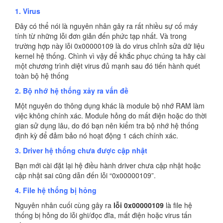
1. Virus
Đây có thể nói là nguyên nhân gây ra rất nhiều sự cố máy
tính từ những lỗi đơn giản đến phức tạp nhất. Và trong
trường hợp này lỗi 0x00000109 là do virus chỉnh sửa dữ liệu
kernel hệ thống. Chình vì vậy để khắc phục chúng ta hãy cài
một chương trình diệt virus đủ mạnh sau đó tiến hành quét
toàn bộ hệ thống
2. Bộ nhớ hệ thống xảy ra vấn đề
Một nguyên do thông dụng khác là module bộ nhớ RAM làm
việc không chính xác. Module hỏng do mất điện hoặc do thời
gian sử dụng lâu, do đó bạn nên kiểm tra bộ nhớ hệ thống
định kỳ để đảm bảo nó hoạt động 1 cách chính xác.
3. Driver hệ thống chưa được cập nhật
Bạn mới cài đặt lại hệ điều hành driver chưa cập nhật hoặc
cập nhật sai cũng dẫn đến lỗi “0x00000109”.
4. File hệ thống bị hỏng
Nguyên nhân cuối cùng gây ra
lỗi 0x00000109
là file hệ
thống bị hỏng do lỗi ghi/đọc đĩa, mất điện hoặc virus tấn