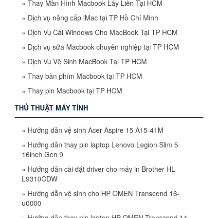
»
Thay Màn Hình Macbook Lấy Liền Tại HCM
»
Dịch vụ nâng cấp iMac tại TP Hồ Chí Minh
»
Dịch Vụ Cài Windows Cho MacBook Tại TP HCM
»
Dịch vụ sửa Macbook chuyên nghiệp tại TP HCM
»
Dịch Vụ Vệ Sinh MacBook Tại TP HCM
»
Thay bàn phím Macbook tại TP HCM
»
Thay pin Macbook tại TP HCM
THỦ THUẬT MÁY TÍNH
»
Hướng dẫn vệ sinh Acer Aspire 15 A15-41M
»
Hướng dẫn thay pin laptop Lenovo Legion Slim 5
16inch Gen 9
»
Hướng dẫn cài đặt driver cho máy in Brother HL-
L9310CDW
»
Hướng dẫn vệ sinh cho HP OMEN Transcend 16-
u0000
»
Hướng dẫn thay pin laptop HP OMEN Transcend 14-