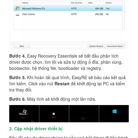
Bước 4.
Easy Recovery Essentials sẽ bắt đầu phân tích
driver được chọn, tìm lỗi và sửa tự động ổ đĩa, phân vùng,
bootsector, hệ thống file, bootloader và registry.
Bước 5.
Khi hoàn tất quá trình, EasyRE sẽ báo cáo kết quả
tìm kiếm. Click vào nút
Restart
để khởi động lại PC và kiểm
tra thay đổi.
Bước 6.
Máy tính sẽ khởi động một lần nữa.
2. Cập nhật driver thiết bị
Nếu lỗi này do driver chúng ta cần xoá hết driver đi tiến hành