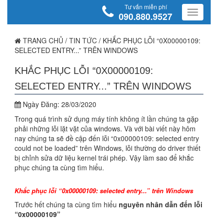
Tư vấn miễn phí
090.880.9527
TRANG CHỦ
/
TIN TỨC
/
KHẮC PHỤC LỖI “0X00000109:
SELECTED ENTRY...” TRÊN WINDOWS
KHẮC PHỤC LỖI “0X00000109:
SELECTED ENTRY...” TRÊN WINDOWS
Ngày Đăng:
28/03/2020
Trong quá trình sử dụng máy tính không ít lần chúng ta gặp
phải những lỗi lặt vặt của windows. Và với bài viết này hôm
nay chúng ta sẽ đề cập đến lỗi “0x00000109: selected entry
could not be loaded” trên Windows, lỗi thường do driver thiết
bị chỉnh sửa dữ liệu kernel trái phép. Vậy làm sao để khắc
phục chúng ta cùng tìm hiểu.
Khắc phục lỗi “0x00000109: selected entry...” trên Windows
Trước hết chúng ta cùng tìm hiểu
nguyên nhân dẫn đến lỗi
“0x00000109”