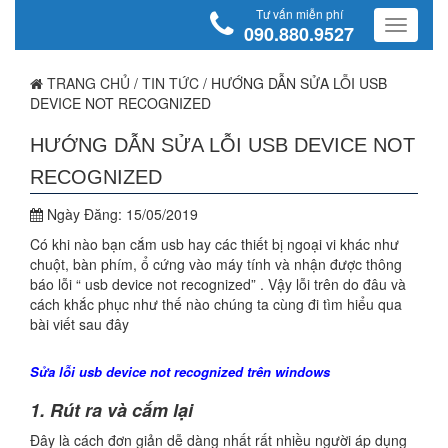
Tư vấn miễn phí
090.880.9527
TRANG CHỦ
/
TIN TỨC
/
HƯỚNG DẪN SỬA LỖI USB
DEVICE NOT RECOGNIZED
HƯỚNG DẪN SỬA LỖI USB DEVICE NOT
RECOGNIZED
Ngày Đăng:
15/05/2019
Có khi nào bạn cắm usb hay các thiết bị ngoại vi khác như
chuột, bàn phím, ổ cứng vào máy tính và nhận được thông
báo lỗi “ usb device not recognized” . Vậy lỗi trên do đâu và
cách khắc phục như thế nào chúng ta cùng đi tìm hiểu qua
bài viết sau đây
Sửa lỗi usb device not recognized trên windows
1. Rút ra và cắm lại
Đây là cách đơn giản dễ dàng nhất rất nhiều người áp dụng