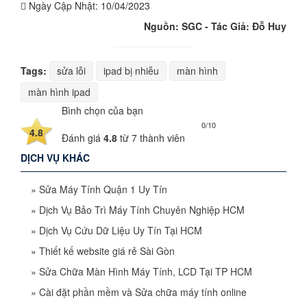
Ngày Cập Nhật:
10/04/2023
Nguồn: SGC - Tác Giả: Đỗ Huy
Tags:
sửa lỗi
ipad bị nhiễu
màn hình
màn hình ipad
Bình chọn của bạn
0/10
4.8
Đánh giá
4.8
từ
7
thành viên
DỊCH VỤ KHÁC
»
Sửa Máy Tính Quận 1 Uy Tín
»
Dịch Vụ Bảo Trì Máy Tính Chuyên Nghiệp HCM
»
Dịch Vụ Cứu Dữ Liệu Uy Tín Tại HCM
»
Thiết kế website giá rẻ Sài Gòn
»
Sửa Chữa Màn Hình Máy Tính, LCD Tại TP HCM
»
Cài đặt phần mềm và Sửa chữa máy tính online