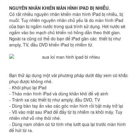
NGUYÊN NHÂN KHIẾN MÀN HÌNH IPAD BỊ NHIỄU.
Có rất nhiều nguyên nhân khiến màn hình iPad bị nhiễu, bị
muỗi. Tuy nhiên nguyên nhân chủ yếu là do màn hình iPad
của bạn bị ngấm nước trong quá trình sử dụng. Hơi nước sẽ
ngấm vào bo mạch chủ khiến nó hỏng dần theo thời gian.
Ngoài ra cũng có thể do bạn để iPad gân các thiết bị như
amply, TV, đầu DVD khiến iPad bị nhiễm từ.
Bạn thử áp dụng một vài phương pháp dưới đây xem có khắc
phục được không nhé.
- Khôi phục lại iPad
- Tháo màn hình iPad và dùng khăn khô để vệ sinh
- Tránh xa các thiết bị như amply, đầu DVD, TV
- Dùng bàn tay ấn vào các góc màn hình rồi bật máy trở lại
- Vỗ vào mặt sau iPad để đẩy từ bị nhiễm ra khỏi máy. Tuy
nhiên nhớ vỗ nhẹ thôi nhé.
- Dùng nam châm có từ tính nhẹ lướt qua lại trước màn hình
để hút từ ra.