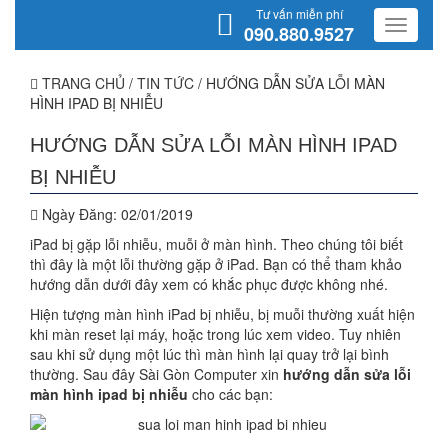
Tư vấn miễn phí
090.880.9527
TRANG CHỦ
/
TIN TỨC
/
HƯỚNG DẪN SỬA LỖI MÀN
HÌNH IPAD BỊ NHIỄU
HƯỚNG DẪN SỬA LỖI MÀN HÌNH IPAD
BỊ NHIỄU
Ngày Đăng:
02/01/2019
iPad bị gặp lỗi nhiễu, muỗi ở màn hình. Theo chúng tôi biết
thì đây là một lỗi thường gặp ở iPad. Bạn có thể tham khảo
hướng dẫn dưới đây xem có khắc phục được không nhé.
Hiện tượng màn hình iPad bị nhiễu, bị muỗi thường xuất hiện
khi màn reset lại máy, hoặc trong lúc xem video. Tuy nhiên
sau khi sử dụng một lúc thì màn hình lại quay trở lại bình
thường. Sau đây Sài Gòn Computer xin
h
ướng dẫn sửa lỗi
màn hình ipad bị nhiễu
cho các bạn: