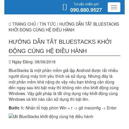
Tư vấn miễn phí
090.880.9527
TRANG CHỦ
/
TIN TỨC
/
HƯỚNG DẪN TẮT BLUESTACKS
KHỞI ĐỘNG CÙNG HỆ ĐIỀU HÀNH
HƯỚNG DẪN TẮT BLUESTACKS KHỞI
ĐỘNG CÙNG HỆ ĐIỀU HÀNH
Ngày Đăng:
08/06/2018
BlueStacks là một phần mềm giả lập Android được rất nhiều
người dùng máy tính yêu thích và sử dụng. Nhưng đây là
một phần mềm khá nặng do vậy nếu bạn không cần dùng
đến ngay sau khi bật máy thì không nên cho khởi động cùng
Windows. Vậy giải pháp là tắt ứng dụng này khởi động cùng
Windows và khi nào cần sử dụng thì bật lên.
Bước 1:
Nhấn tổ hợp phím Win + r -> gõ msconfig -> Enter