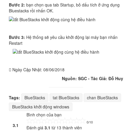
Bước 2:
bạn chọn qua tab Startup, bỏ dấu tích ở ứng dụng
Bluestacks rồi nhấn OK.
Bước 3:
Hệ thống sẽ yêu cầu khởi động lại máy bạn nhấn
Restart
Ngày Cập Nhật:
08/06/2018
Nguồn: SGC - Tác Giả: Đỗ Huy
Tags:
BlueStacks
tat BlueStacks
chan BlueStacks
BlueStacks khởi động windows
Bình chọn của bạn
0/10
3.1
Đánh giá
3.1
từ
13
thành viên