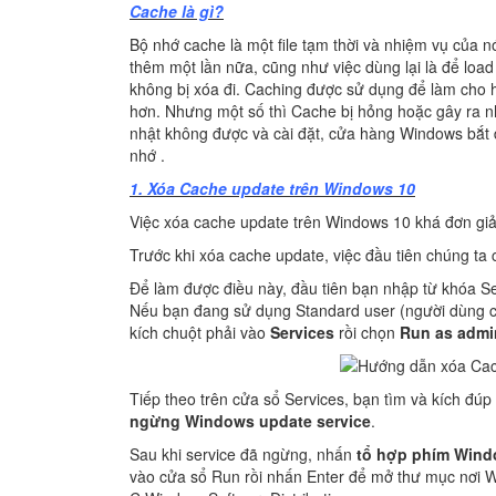
Cache là gì?
Bộ nhớ cache là một file tạm thời và nhiệm vụ của n
thêm một lần nữa, cũng như việc dùng lại là để load
không bị xóa đi. Caching được sử dụng để làm cho 
hơn. Nhưng một số thì Cache bị hỏng hoặc gây ra 
nhật không được và cài đặt, cửa hàng Windows bắt đ
nhớ .
1. Xóa Cache update trên Windows 10
Việc xóa cache update trên Windows 10 khá đơn gi
Trước khi xóa cache update, việc đầu tiên chúng ta
Để làm được điều này, đầu tiên bạn nhập từ khóa S
Nếu bạn đang sử dụng Standard user (người dùng c
kích chuột phải vào
Services
rồi chọn
Run as admin
Tiếp theo trên cửa sổ Services, bạn tìm và kích đú
ngừng Windows update service
.
Sau khi service đã ngừng, nhấn
tổ hợp phím Wind
vào cửa sổ Run rồi nhấn Enter để mở thư mục nơi Wi