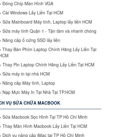
»
Đóng Chíp Màn Hình VGA
»
Cài Windows Lấy Liền Tại HCM
»
Sửa Mainboard Máy tính, Laptop lấy liền HCM
»
Sửa máy tính Quận 1 - Tận tâm và nhanh chóng
»
Nâng cấp ổ cứng SSD lấy liền
»
Thay Bàn Phím Laptop Chính Hãng Lấy Liền Tại
HCM
»
Thay Pin Laptop Chính Hãng Lấy Liền Tại HCM
»
Sửa máy in tại nhà HCM
»
Nâng cấp Máy tính, Laptop
»
Nạp Mực Máy In Tại Nhà Tại TP.HCM
CH VỤ SỬA CHỮA MACBOOK
»
Sửa Macbook Sọc Hình Tại TP Hồ Chí Minh
»
Thay Màn Hình Macbook Lấy Liền Tại HCM
»
Dịch vụ nâng cấp iMac tại TP Hồ Chí Minh