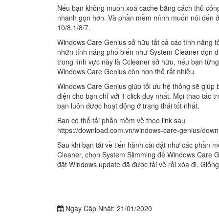
Nếu bạn không muốn xoá cache bằng cách thủ côn
nhanh gọn hơn. Và phần mềm mình muốn nói đến ở
10/8.1/8/7.
Windows Care Genius sở hữu tất cả các tính năng t
nhữn tính năng phổ biến như System Cleaner dọn d
trong lĩnh vực này là Ccleaner sở hữu, nếu bạn từn
Windows Care Genius còn hơn thế rất nhiều.
Windows Care Genius giúp tối ưu hệ thống sẽ giúp 
diện cho bạn chỉ với 1 click duy nhất. Mọi thao tác
bạn luôn được hoạt động ở trạng thái tốt nhất.
Bạn có thể tải phần mềm về theo link sau
https://download.com.vn/windows-care-genius/down
Sau khi bạn tải về tiến hành cài đặt như các phần 
Cleaner, chọn System Slimming để Windows Care Gen
đặt Windows update đã được tải về rồi xóa đi. Giốn
Ngày Cập Nhật:
21/01/2020