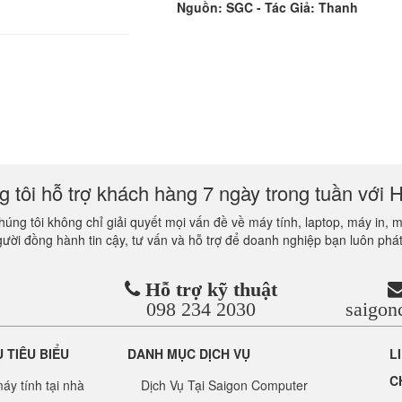
Nguồn: SGC - Tác Giả: Thanh
 tôi hỗ trợ khách hàng 7 ngày trong tuần với H
úng tôi không chỉ giải quyết mọi vấn đề về máy tính, laptop, máy in, 
gười đồng hành tin cậy, tư vấn và hỗ trợ để doanh nghiệp bạn luôn phát
Hỗ trợ kỹ thuật
098 234 2030
saigo
Ụ TIÊU BIỂU
DANH MỤC DỊCH VỤ
L
C
áy tính tại nhà
Dịch Vụ Tại Saigon Computer