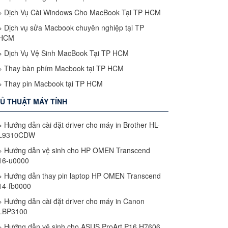
»
Dịch Vụ Cài Windows Cho MacBook Tại TP HCM
»
Dịch vụ sửa Macbook chuyên nghiệp tại TP
HCM
»
Dịch Vụ Vệ Sinh MacBook Tại TP HCM
»
Thay bàn phím Macbook tại TP HCM
»
Thay pin Macbook tại TP HCM
Ủ THUẬT MÁY TÍNH
»
Hướng dẫn cài đặt driver cho máy in Brother HL-
L9310CDW
»
Hướng dẫn vệ sinh cho HP OMEN Transcend
16-u0000
»
Hướng dẫn thay pin laptop HP OMEN Transcend
14-fb0000
»
Hướng dẫn cài đặt driver cho máy in Canon
LBP3100
»
Hướng dẫn vệ sinh cho ASUS ProArt P16 H7606