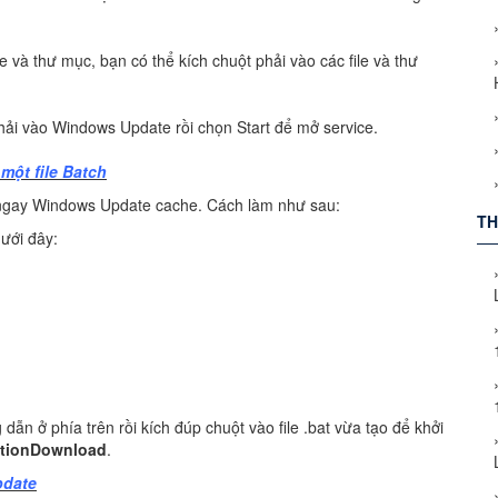
le và thư mục, bạn có thể kích chuột phải vào các file và thư
phải vào Windows Update rồi chọn Start để mở service.
một file Batch
ỏ ngay Windows Update cache. Cách làm như sau:
TH
ưới đây:
n ở phía trên rồi kích đúp chuột vào file .bat vừa tạo để khởi
utionDownload
.
pdate