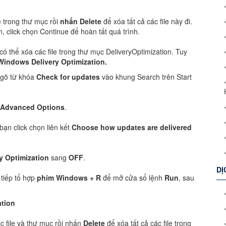
e trong thư mục rồi
nhấn Delete
để xóa tất cả các file này đi.
 click chọn Continue để hoàn tất quá trình.
 thể xóa các file trong thư mục DeliveryOptimization. Tuy
Windows Delivery Optimization.
 gõ từ khóa
Check for updates
vào khung Search trên Start
Advanced Options
.
bạn click chọn liên kết
Choose how updates are delivered
y Optimization
sang
OFF
.
DỊ
 tiếp tổ hợp
phím Windows + R
để mở cửa sổ lệnh
Run
, sau
ation
c file và thư mục rồi nhấn
Delete
để xóa tất cả các file trong