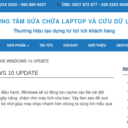
234 2030 - 090 880 9527
CN2: 0937 872 877 - 028 2253 959
UNG TÂM SỬA CHỮA LAPTOP VÀ CỨU DỮ L
Thương hiệu tạo dựng từ lợi ích khách hàng
SẢN PHẨM
TIN TỨC
HỎI ĐÁP
GIỚI THIỆU
SERVI
HE WINDOWS 10 UPDATE
DỊ
S 10 UPDATE
 điều hành, Windows sẽ tự động lưu cache các file cài đặt
ẽ gây nặng, chậm cho máy tính của bạn. Vậy làm sao để xoá
 bộ nhớ giúp máy chạy nhanh hơn chúng ta cùng tìm hiểu qua