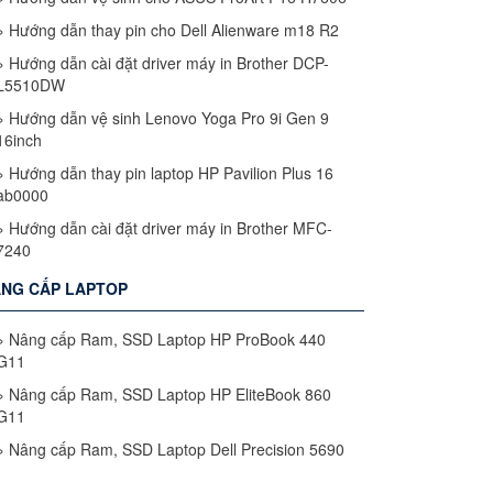
»
Hướng dẫn thay pin cho Dell Alienware m18 R2
»
Hướng dẫn cài đặt driver máy in Brother DCP-
L5510DW
»
Hướng dẫn vệ sinh Lenovo Yoga Pro 9i Gen 9
16inch
»
Hướng dẫn thay pin laptop HP Pavilion Plus 16
ab0000
»
Hướng dẫn cài đặt driver máy in Brother MFC-
7240
NG CẤP LAPTOP
»
Nâng cấp Ram, SSD Laptop HP ProBook 440
G11
»
Nâng cấp Ram, SSD Laptop HP EliteBook 860
G11
»
Nâng cấp Ram, SSD Laptop Dell Precision 5690