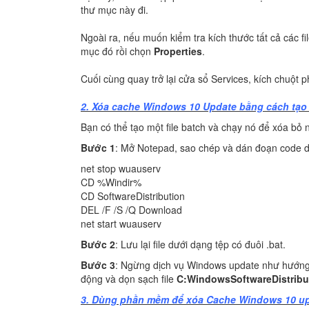
thư mục này đi.
Ngoài ra, nếu muốn kiểm tra kích thước tất cả các fi
mục đó rồi chọn
Properties
.
Cuối cùng quay trở lại cửa sổ Services, kích chuột 
2. Xóa cache Windows 10 Update bằng cách tạo 
Bạn có thể tạo một file batch và chạy nó để xóa b
Bước 1
: Mở Notepad, sao chép và dán đoạn code d
net stop wuauserv
CD %Windir%
CD SoftwareDistribution
DEL /F /S /Q Download
net start wuauserv
Bước 2
: Lưu lại file dưới dạng tệp có đuôi .bat.
Bước 3
: Ngừng dịch vụ Windows update như hướng dẫ
động và dọn sạch file
C:WindowsSoftwareDistrib
3. Dùng phần mềm để xóa Cache Windows 10 u