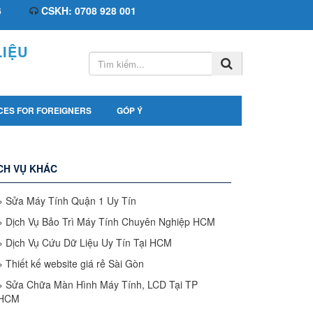
6
CSKH: 0708 928 001
IỆU
CES FOR FOREIGNERS
GÓP Ý
CH VỤ KHÁC
»
Sửa Máy Tính Quận 1 Uy Tín
»
Dịch Vụ Bảo Trì Máy Tính Chuyên Nghiệp HCM
»
Dịch Vụ Cứu Dữ Liệu Uy Tín Tại HCM
»
Thiết kế website giá rẻ Sài Gòn
»
Sửa Chữa Màn Hình Máy Tính, LCD Tại TP
HCM