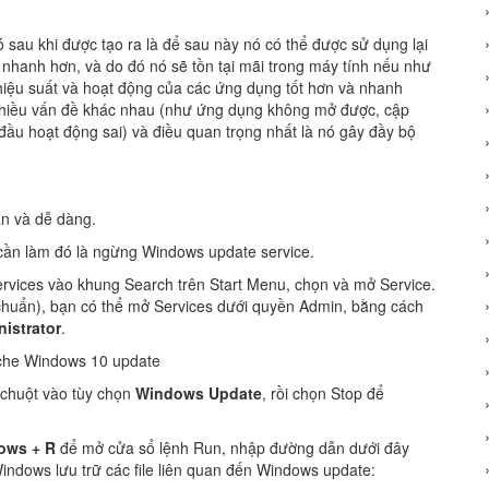
ó sau khi được tạo ra là để sau này nó có thể được sử dụng lại
 nhanh hơn, và do đó nó sẽ tồn tại mãi trong máy tính nếu như
hiệu suất và hoạt động của các ứng dụng tốt hơn và nhanh
nhiều vấn đề khác nhau (như ứng dụng không mở được, cập
ầu hoạt động sai) và điều quan trọng nhất là nó gây đầy bộ
ản và dễ dàng.
 cần làm đó là ngừng Windows update service.
ervices vào khung Search trên Start Menu, chọn và mở Service.
huẩn), bạn có thể mở Services dưới quyền Admin, bằng cách
istrator
.
p chuột vào tùy chọn
Windows Update
, rồi chọn Stop để
ows + R
để mở cửa sổ lệnh Run, nhập đường dẫn dưới đây
ndows lưu trữ các file liên quan đến Windows update: