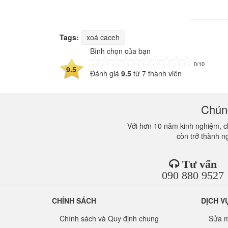
Tags:
xoá caceh
Bình chọn của bạn
0/10
9.5
Đánh giá
9.5
từ
7
thành viên
Chúng
Với hơn 10 năm kinh nghiệm, ch
còn trở thành n
Tư vấn
090 880 9527
CHÍNH SÁCH
DỊCH V
Chính sách và Quy định chung
Sửa m