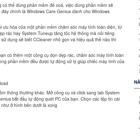
g có thể dùng phần mềm để xoá, việc dùng phần mềm sẽ
 đây chính là Windows Care Genius dành cho Windows
ối ưu hóa của một phần mềm chăm sóc máy tính toàn diện, từ
ẹp rác hay System Tuneup tăng tốc hệ thống mà nổi tiếng
g sử dụng sẽ biết CCleaner nhỏ gọn và hiệu quả thế nào thì
bạn có thêm một công cụ dọn dẹp rác, chăm sóc máy tính toàn
 trong phần mềm đều được tự động xử lý giúp chiếc máy tính của
NÂ
load
mềm thông thường khác. Mở công cụ và click sang tab System
ius bắt đầu tự động quét PC của bạn. Chọn các tệp tin cài
g như ở hình bên dưới là xong