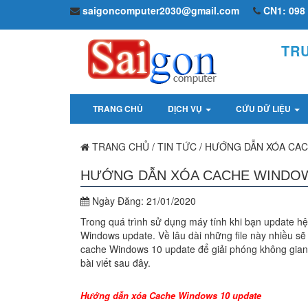
saigoncomputer2030@gmail.com
CN1: 098 
TR
TRANG CHỦ
DỊCH VỤ
CỨU DỮ LIỆU
TRANG CHỦ
/
TIN TỨC
/
HƯỚNG DẪN XÓA CAC
HƯỚNG DẪN XÓA CACHE WINDOW
Ngày Đăng:
21/01/2020
Trong quá trình sử dụng máy tính khi bạn update hệ
Windows update. Về lâu dài những file này nhiều s
cache Windows 10 update để giải phóng không gian
bài viết sau đây.
Hướng dẫn xóa Cache Windows 10 update