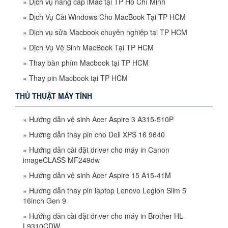
»
Dịch vụ nâng cấp iMac tại TP Hồ Chí Minh
»
Dịch Vụ Cài Windows Cho MacBook Tại TP HCM
»
Dịch vụ sửa Macbook chuyên nghiệp tại TP HCM
»
Dịch Vụ Vệ Sinh MacBook Tại TP HCM
»
Thay bàn phím Macbook tại TP HCM
»
Thay pin Macbook tại TP HCM
THỦ THUẬT MÁY TÍNH
»
Hướng dẫn vệ sinh Acer Aspire 3 A315-510P
»
Hướng dẫn thay pin cho Dell XPS 16 9640
»
Hướng dẫn cài đặt driver cho máy in Canon
imageCLASS MF249dw
»
Hướng dẫn vệ sinh Acer Aspire 15 A15-41M
»
Hướng dẫn thay pin laptop Lenovo Legion Slim 5
16inch Gen 9
»
Hướng dẫn cài đặt driver cho máy in Brother HL-
L9310CDW