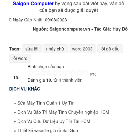
Saigon Computer
hy vọng sau bài viết này, vấn đề
của bạn sẽ được giải quyết
Ngày Cập Nhật:
09/08/2023
Nguồn: Saigoncomputer.vn - Tác Giả: Huy Đỗ
Tags:
sửa lỗi
nhảy chữ
word 2003
lỗi gõ dấu
lỗi word
Bình chọn của bạn
0/10
10.
Đánh giá
10.
từ
4
thành viên
DỊCH VỤ KHÁC
»
Sửa Máy Tính Quận 1 Uy Tín
»
Dịch Vụ Bảo Trì Máy Tính Chuyên Nghiệp HCM
»
Dịch Vụ Cứu Dữ Liệu Uy Tín Tại HCM
»
Thiết kế website giá rẻ Sài Gòn