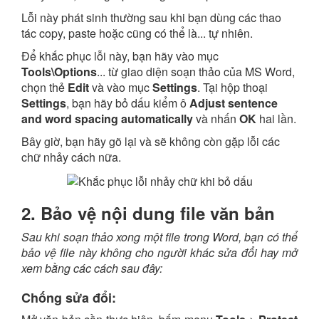
Lỗi này phát sinh thường sau khi bạn dùng các thao
tác copy, paste hoặc cũng có thể là... tự nhiên.
Để khắc phục lỗi này, bạn hãy vào mục
Tools\Options
... từ giao diện soạn thảo của MS Word,
chọn thẻ
Edit
và vào mục
Settings
. Tại hộp thoại
Settings
, bạn hãy bỏ dấu kiểm ô
Adjust sentence
and word spacing automatically
và nhấn
OK
hai lần.
Bây giờ, bạn hãy gõ lại và sẽ không còn gặp lỗi các
chữ nhảy cách nữa.
2. Bảo vệ nội dung file văn bản
Sau khi soạn thảo xong một file trong Word, bạn có thể
bảo vệ file này không cho người khác sửa đổi hay mở
xem bằng các cách sau đây:
Chống sửa đổi: