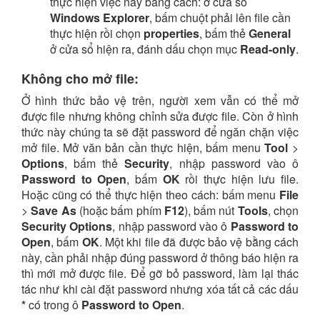
thực hiện việc này bằng cách: ở cửa sổ
Windows Explorer
, bấm chuột phải lên file cần
thực hiện rồi chọn
properties
, bấm thẻ
General
ở cửa sổ hiện ra, đánh dấu chọn mục
Read-only
.
Không cho mở file:
Ở hình thức bảo vệ trên, người xem vẫn có thể mở
được file nhưng không chỉnh sửa được file. Còn ở hình
thức này chúng ta sẽ đặt password để ngăn chặn việc
mở file. Mở văn bản cần thực hiện, bấm menu
Tool
>
Options
, bấm thẻ
Security
, nhập password vào ô
Password to Open
, bấm
OK
rồi thực hiện lưu file.
Hoặc cũng có thể thực hiện theo cách: bấm menu
File
>
Save As
(hoặc bấm phím
F12
), bấm nút
Tools
, chọn
Security Options
, nhập password vào ô
Password to
Open
, bấm
OK
. Một khi file đã được bảo vệ bằng cách
này, cần phải nhập đúng password ở thông báo hiện ra
thì mới mở được file. Để gỡ bỏ password, làm lại thác
tác như khi cài đặt password nhưng xóa tất cả các dấu
*
có trong ô
Password to Open
.