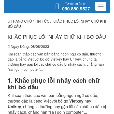
Tư vấn miễn phí
090.880.9527
TRANG CHỦ
/
TIN TỨC
/
KHẮC PHỤC LỖI NHẢY CHỮ KHI
BỎ DẤU
KHẮC PHỤC LỖI NHẢY CHỮ KHI BỎ DẤU
Ngày Đăng:
08/08/2023
Khi soạn thảo các văn bản bằng ngôn ngữ có dấu, thường
gặp là tiếng Việt với bộ gõ Vietkey hay Unikey, chúng ta
thường hay gặp lỗi các chữ có dấu bị nhảy cách, chẳng hạn
“sa i go n computer”...
1. Khắc phục lỗi nhảy cách chữ
khi bỏ dấu
Khi soạn thảo các văn bản bằng ngôn ngữ có dấu,
thường gặp là tiếng Việt với bộ gõ
Vietkey
hay
Unikey
, chúng ta thường hay gặp lỗi các chữ có dấu bị
nhảy cách, chẳng hạn “sa i go n computer”...