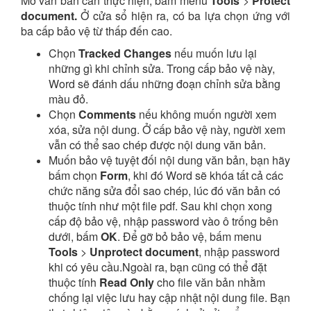
Mở văn bản cần thực hiện, bấm menu
Tools
>
Protect
document.
Ở cửa sổ hiện ra, có ba lựa chọn ứng với
ba cấp bảo vệ từ thấp đến cao.
Chọn
Tracked Changes
nếu muốn lưu lại
những gì khi chỉnh sửa. Trong cấp bảo vệ này,
Word sẽ đánh dấu những đoạn chỉnh sửa bằng
màu đỏ.
Chọn
Comments
nếu không muốn người xem
xóa, sửa nội dung. Ở cấp bảo vệ này, người xem
vẫn có thể sao chép được nội dung văn bản.
Muốn bảo vệ tuyệt đối nội dung văn bản, bạn hãy
bấm chọn
Form
, khi đó Word sẽ khóa tất cả các
chức năng sửa đổi sao chép, lúc đó văn bản có
thuộc tính như một file pdf. Sau khi chọn xong
cấp độ bảo vệ, nhập password vào ô trống bên
dưới, bấm
OK
. Để gỡ bỏ bảo vệ, bấm menu
Tools
>
Unprotect document
, nhập password
khi có yêu cầu.Ngoài ra, bạn cũng có thể đặt
thuộc tính
Read Only
cho file văn bản nhằm
chống lại việc lưu hay cập nhật nội dung file. Bạn