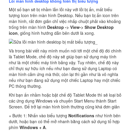
Lỗi màn hình desktop không hiển thị biểu tượng
Một số bạn sẽ bị nhầm lẫn lỗi này với lỗi bị ẩn, mất biểu
tượng Icon trên màn hình Desktop. Nếu bạn bị ẩn icon trên
màn hình, rất đơn giản chỉ việc nhấp chuột phải vào khoảng
trống trên màn hình
Desktop -> View-> Show Desktop
icon
, giống hình hướng dẫn bên dưới là xong.
Và trong bài viết này mình muốn nói tới một chế độ đó chính
là Tablet Mode, chế độ này sẽ giúp bạn sử dụng máy tính
như là một chiếc máy tính bảng vậy. Tuy nhiên, chế độ này
chỉ thực sự hữu ích nếu như bạn đang sử dụng Laptop có
màn hình cảm ứng mà thôi, còn lại thì gần như là vô nghĩa
nếu như bạn đang sử dụng một chiếc Laptop hay một chiếc
PC thông thường.
Khi bạn ấn nhầm hoặc bật chế độ Tablet Mode thì sẽ loại bỏ
các ứng dụng Windows và chuyển Start Menu thành Start
Screen. Để trở lại màn hình bình thường cũng khá đơn giản
+ Bước 1: Nhấn vào biểu tượng
Notifications
như hình bên
dưới, hoặc bạn có thể mở nhanh bằng cách sử dụng tổ hợp
phím
Windows + A
.