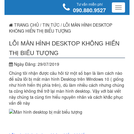
Tư vấn miễn phí
090.880.9527
TRANG CHỦ
/
TIN TỨC
/
LỖI MÀN HÌNH DESKTOP
KHÔNG HIỂN THỊ BIỂU TƯỢNG
LỖI MÀN HÌNH DESKTOP KHÔNG HIỂN
THỊ BIỂU TƯỢNG
Ngày Đăng:
29/07/2019
Chúng tôi nhận được câu hỏi từ một số bạn là làm cách nào
để sửa lỗi bị mất màn hình Desktop trên Windows 10 ( giống
như hình hiển thị phía trên), dù làm nhiều cách nhưng chúng
ta cũng không thể trở lại màn hình desktop. Vậy với bài viết
này chúng ta cùng tìm hiểu nguyên nhân và cách khắc phục
vấn đề này