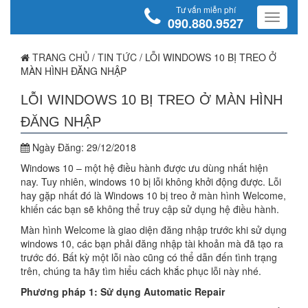
Tư vấn miễn phí
090.880.9527
TRANG CHỦ
/
TIN TỨC
/
LỖI WINDOWS 10 BỊ TREO Ở
MÀN HÌNH ĐĂNG NHẬP
LỖI WINDOWS 10 BỊ TREO Ở MÀN HÌNH
ĐĂNG NHẬP
Ngày Đăng:
29/12/2018
Windows 10 – một hệ điều hành được ưu dùng nhất hiện
nay. Tuy nhiên, windows 10 bị lỗi không khởi động được. Lỗi
hay gặp nhất đó là Windows 10 bị treo ở màn hình Welcome,
khiến các bạn sẽ không thể truy cập sử dụng hệ điều hành.
Màn hình Welcome là giao diện đăng nhập trước khi sử dụng
windows 10, các bạn phải đăng nhập tài khoản mà đã tạo ra
trước đó. Bất kỳ một lỗi nào cũng có thể dẫn đến tình trạng
trên, chúng ta hãy tìm hiểu cách khắc phục lỗi này nhé.
Phương pháp 1: Sử dụng Automatic Repair