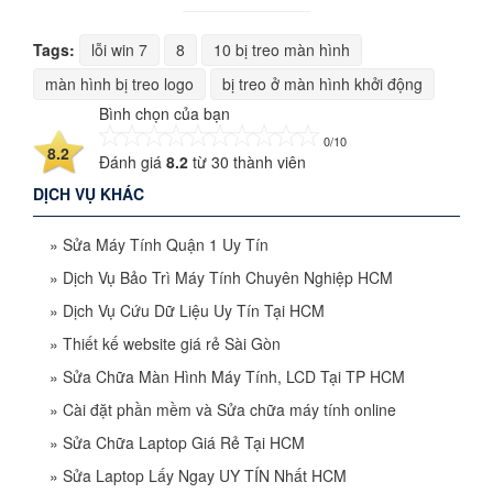
Tags:
lỗi win 7
8
10 bị treo màn hình
màn hình bị treo logo
bị treo ở màn hình khởi động
Bình chọn của bạn
0/10
8.2
Đánh giá
8.2
từ
30
thành viên
DỊCH VỤ KHÁC
»
Sửa Máy Tính Quận 1 Uy Tín
»
Dịch Vụ Bảo Trì Máy Tính Chuyên Nghiệp HCM
»
Dịch Vụ Cứu Dữ Liệu Uy Tín Tại HCM
»
Thiết kế website giá rẻ Sài Gòn
»
Sửa Chữa Màn Hình Máy Tính, LCD Tại TP HCM
»
Cài đặt phần mềm và Sửa chữa máy tính online
»
Sửa Chữa Laptop Giá Rẻ Tại HCM
»
Sửa Laptop Lấy Ngay UY TÍN Nhất HCM