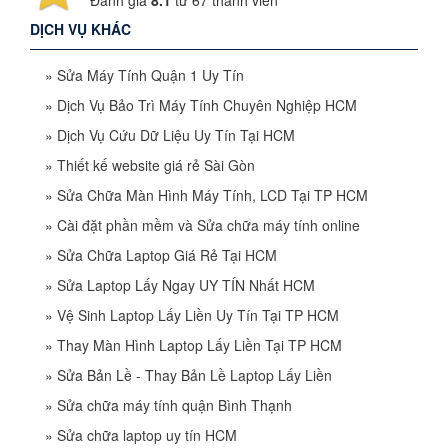
Đánh giá
8.1
từ
67
thành viên
DỊCH VỤ KHÁC
»
Sửa Máy Tính Quận 1 Uy Tín
»
Dịch Vụ Bảo Trì Máy Tính Chuyên Nghiệp HCM
»
Dịch Vụ Cứu Dữ Liệu Uy Tín Tại HCM
»
Thiết kế website giá rẻ Sài Gòn
»
Sửa Chữa Màn Hình Máy Tính, LCD Tại TP HCM
»
Cài đặt phần mềm và Sửa chữa máy tính online
»
Sửa Chữa Laptop Giá Rẻ Tại HCM
»
Sửa Laptop Lấy Ngay UY TÍN Nhất HCM
»
Vệ Sinh Laptop Lấy Liền Uy Tín Tại TP HCM
»
Thay Màn Hình Laptop Lấy Liền Tại TP HCM
»
Sửa Bản Lề - Thay Bản Lề Laptop Lấy Liền
»
Sửa chữa máy tính quận Bình Thạnh
»
Sửa chữa laptop uy tín HCM