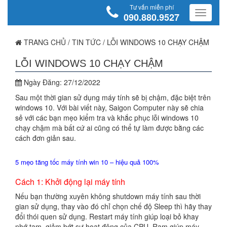
Tư vấn miễn phí
090.880.9527
TRANG CHỦ
/
TIN TỨC
/
LỖI WINDOWS 10 CHẠY CHẬM
LỖI WINDOWS 10 CHẠY CHẬM
Ngày Đăng:
27/12/2022
Sau một thời gian sử dụng máy tính sẽ bị chậm, đặc biệt trên
windows 10. Với bài viết này, Saigon Computer này sẽ chia
sẻ với các bạn mẹo kiểm tra và khắc phục lỗi windows 10
chạy chậm mà bất cứ ai cũng có thể tự làm được bằng các
cách đơn giản sau.
5 mẹo tăng tốc máy tính win 10 – hiệu quả 100%
Cách 1: Khởi động lại máy tính
Nếu bạn thường xuyên không shutdown máy tính sau thời
gian sử dụng, thay vào đó chỉ chọn chế độ Sleep thì hãy thay
đổi thói quen sử dụng. Restart máy tính giúp loại bỏ khay
nhớ tạm, giảm bớt sự hoạt động của CPU, Ram giúp máy