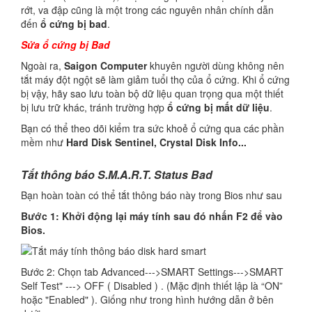
rớt, va đập cũng là một trong các nguyên nhân chính dẫn
đến
ổ cứng bị bad
.
Sửa ổ cứng bị Bad
Ngoài ra,
Saigon Computer
khuyên người dùng không nên
tắt máy đột ngột sẽ làm giảm tuổi thọ của ổ cứng. Khi ổ cứng
bị vậy, hãy sao lưu toàn bộ dữ liệu quan trọng qua một thiết
bị lưu trữ khác, tránh trường hợp
ổ cứng bị mất dữ liệu
.
Bạn có thể theo dõi kiểm tra sức khoẻ ổ cứng qua các phần
mềm như
Hard Disk Sentinel, Crystal Disk Info...
Tắt thông báo S.M.A.R.T. Status Bad
Bạn hoàn toàn có thể tắt thông báo này trong Bios như sau
Bước 1: Khởi động lại máy tính sau đó nhấn F2 để vào
Bios.
Bước 2: Chọn tab Advanced--->SMART Settings--->SMART
Self Test" ---> OFF ( Disabled ) . (Mặc định thiết lập là “ON”
hoặc "Enabled" ). Giống như trong hình hướng dẫn ở bên