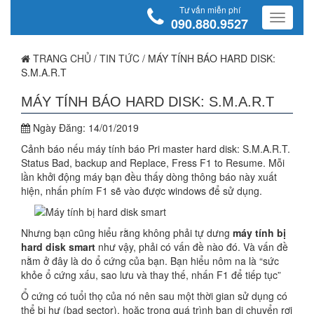
Tư vấn miễn phí
090.880.9527
TRANG CHỦ
/
TIN TỨC
/
MÁY TÍNH BÁO HARD DISK:
S.M.A.R.T
MÁY TÍNH BÁO HARD DISK: S.M.A.R.T
Ngày Đăng:
14/01/2019
Cảnh báo nếu máy tính báo Pri master hard disk: S.M.A.R.T.
Status Bad, backup and Replace, Fress F1 to Resume. Mỗi
lần khởi động máy bạn đều thấy dòng thông báo này xuất
hiện, nhấn phím F1 sẽ vào được windows để sử dụng.
Nhưng bạn cũng hiểu rằng không phải tự dưng
máy tính bị
hard disk smart
như vậy, phải có vấn đề nào đó. Và vấn đề
nằm ở đây là do ổ cứng của bạn. Bạn hiểu nôm na là “sức
khỏe ổ cứng xấu, sao lưu và thay thế, nhấn F1 để tiếp tục”
Ổ cứng có tuổi thọ của nó nên sau một thời gian sử dụng có
thể bị hư (bad sector), hoặc trong quá trình bạn di chuyển rơi