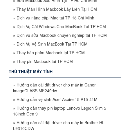
»
Sửa Macbook Sọc Hình Tại TP Hồ Chí Minh
»
Thay Màn Hình Macbook Lấy Liền Tại HCM
»
Dịch vụ nâng cấp iMac tại TP Hồ Chí Minh
»
Dịch Vụ Cài Windows Cho MacBook Tại TP HCM
»
Dịch vụ sửa Macbook chuyên nghiệp tại TP HCM
»
Dịch Vụ Vệ Sinh MacBook Tại TP HCM
»
Thay bàn phím Macbook tại TP HCM
»
Thay pin Macbook tại TP HCM
THỦ THUẬT MÁY TÍNH
»
Hướng dẫn cài đặt driver cho máy in Canon
imageCLASS MF249dw
»
Hướng dẫn vệ sinh Acer Aspire 15 A15-41M
»
Hướng dẫn thay pin laptop Lenovo Legion Slim 5
16inch Gen 9
»
Hướng dẫn cài đặt driver cho máy in Brother HL-
L9310CDW