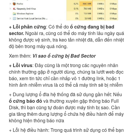
+ Lỗi phần cứng
: Có thể do
ổ cứng đang bị bad
sector.
Ngoài ra, cũng có thể do máy tính lâu ngày quá
không được vệ sinh, tra keo tản nhiệt đã, dẫn đến nhiệt
độ bên trong máy quá nóng.
Xem thêm:
Vì sao ổ cứng bị Bad Sector
+ Lỗi virus
: Đây cũng là một trong các nguyên nhân
chính thường gặp ở người dùng, chúng ta lướt web đọc
báo, xem tin tức chỉ cần nhấp vô 1 đường link, hoặc 1
hình ảnh nhiễm virus là có thể cả máy tính sẽ bị nhiễm
+ Dung lượng ổ đĩa hệ thống đã sử dụng gần hết: Nếu
ổ cứng báo đỏ
và thường xuyên gặp thông báo Full
Disk, thì bạn cũng tự đoán được máy tính bị sao. Cần
gia tăng thêm dung lượng ổ chứa hệ điều hành để máy
không hiện thông báo nữa
+ Lỗi hệ điều hành: Trong quá trình sử dụng có thể bạn