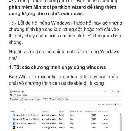
=>> Dung lượng ổ cứng gần hết: Bạn có thể sử dụng
phần mềm Minitool partition wizard để tăng thêm
dung lượng cho ổ chứa windows.
=>> Lỗi do hệ thống Windows: Trước hết hãy gỡ những
chương trình bạn cho là bị xung đột, hoặc mới cài vào
thì máy chạy chậm hơn xem tình hình có khả quan hơn
không.
Ngoài ra cũng có thể chỉnh một số thứ trong Windows
như
1. Tắt các chương trình chạy cùng windows
Bạn Win + r-> msconfig -> startup -> tại đây bạn nhấp
phải vô chương trình cần tắt disable đi là xong