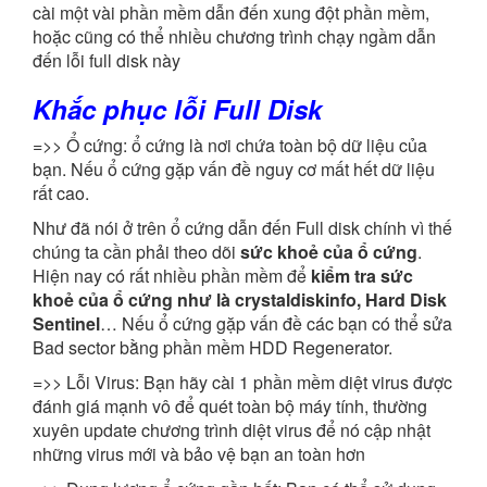
cài một vài phần mềm dẫn đến xung đột phần mềm,
hoặc cũng có thể nhiều chương trình chạy ngầm dẫn
đến lỗi full disk này
Khắc phục lỗi Full Disk
=>> Ổ cứng: ổ cứng là nơi chứa toàn bộ dữ liệu của
bạn. Nếu ổ cứng gặp vấn đề nguy cơ mất hết dữ liệu
rất cao.
Như đã nói ở trên ổ cứng dẫn đến Full disk chính vì thế
chúng ta cần phải theo dõi
sức khoẻ của ổ cứng
.
Hiện nay có rất nhiều phần mềm để
kiểm tra sức
khoẻ của ổ cứng như là crystaldiskinfo, Hard Disk
Sentinel
… Nếu ổ cứng gặp vấn đề các bạn có thể sửa
Bad sector bằng phần mềm HDD Regenerator.
=>> Lỗi Virus: Bạn hãy cài 1 phần mềm diệt virus được
đánh giá mạnh vô để quét toàn bộ máy tính, thường
xuyên update chương trình diệt virus để nó cập nhật
những virus mới và bảo vệ bạn an toàn hơn