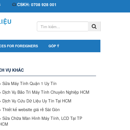
6
CSKH: 0708 928 001
IỆU
CES FOR FOREIGNERS
GÓP Ý
CH VỤ KHÁC
»
Sửa Máy Tính Quận 1 Uy Tín
»
Dịch Vụ Bảo Trì Máy Tính Chuyên Nghiệp HCM
»
Dịch Vụ Cứu Dữ Liệu Uy Tín Tại HCM
»
Thiết kế website giá rẻ Sài Gòn
»
Sửa Chữa Màn Hình Máy Tính, LCD Tại TP
HCM