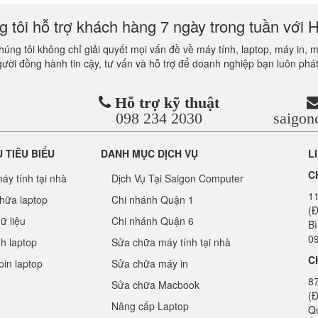
 tôi hỗ trợ khách hàng 7 ngày trong tuần với H
úng tôi không chỉ giải quyết mọi vấn đề về máy tính, laptop, máy in, 
gười đồng hành tin cậy, tư vấn và hỗ trợ để doanh nghiệp bạn luôn phát
Hỗ trợ kỹ thuật
098 234 2030
saigo
Ụ TIÊU BIỂU
DANH MỤC DỊCH VỤ
L
C
áy tính tại nhà
Dịch Vụ Tại Saigon Computer
1
hữa laptop
Chi nhánh Quận 1
(Đ
ữ liệu
Chi nhánh Quận 6
B
09
nh laptop
Sửa chữa máy tính tại nhà
C
pin laptop
Sửa chữa máy in
8
Sửa chữa Macbook
(Đ
Nâng cấp Laptop
Q