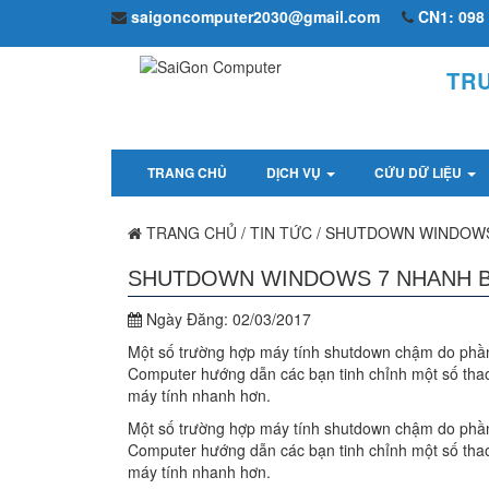
saigoncomputer2030@gmail.com
CN1: 098 
TR
TRANG CHỦ
DỊCH VỤ
CỨU DỮ LIỆU
TRANG CHỦ
/
TIN TỨC
/
SHUTDOWN WINDOWS 
SHUTDOWN WINDOWS 7 NHANH B
Ngày Đăng:
02/03/2017
Một số trường hợp máy tính shutdown chậm do phần
Computer hướng dẫn các bạn tinh chỉnh một số thao
máy tính nhanh hơn.
Một số trường hợp máy tính shutdown chậm do phần
Computer hướng dẫn các bạn tinh chỉnh một số thao
máy tính nhanh hơn.