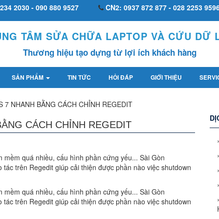
234 2030 - 090 880 9527
CN2: 0937 872 877 - 028 2253 959
UNG TÂM SỬA CHỮA LAPTOP VÀ CỨU DỮ L
Thương hiệu tạo dựng từ lợi ích khách hàng
SẢN PHẨM
TIN TỨC
HỎI ĐÁP
GIỚI THIỆU
SERVI
7 NHANH BẰNG CÁCH CHỈNH REGEDIT
DỊ
ẰNG CÁCH CHỈNH REGEDIT
 mềm quá nhiều, cấu hình phần cứng yếu... Sài Gòn
 tác trên Regedit giúp cải thiện được phần nào việc shutdown
 mềm quá nhiều, cấu hình phần cứng yếu... Sài Gòn
 tác trên Regedit giúp cải thiện được phần nào việc shutdown