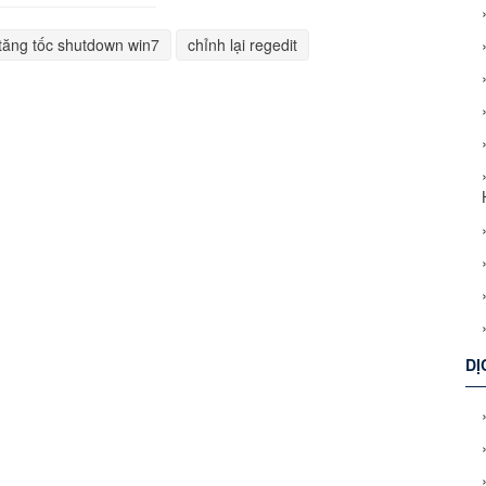
tăng tốc shutdown win7
chỉnh lại regedit
DỊ