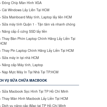
»
Đóng Chíp Màn Hình VGA
»
Cài Windows Lấy Liền Tại HCM
»
Sửa Mainboard Máy tính, Laptop lấy liền HCM
»
Sửa máy tính Quận 1 - Tận tâm và nhanh chóng
»
Nâng cấp ổ cứng SSD lấy liền
»
Thay Bàn Phím Laptop Chính Hãng Lấy Liền Tại
HCM
»
Thay Pin Laptop Chính Hãng Lấy Liền Tại HCM
»
Sửa máy in tại nhà HCM
»
Nâng cấp Máy tính, Laptop
»
Nạp Mực Máy In Tại Nhà Tại TP.HCM
CH VỤ SỬA CHỮA MACBOOK
»
Sửa Macbook Sọc Hình Tại TP Hồ Chí Minh
»
Thay Màn Hình Macbook Lấy Liền Tại HCM
»
Dịch vụ nâng cấp iMac tại TP Hồ Chí Minh