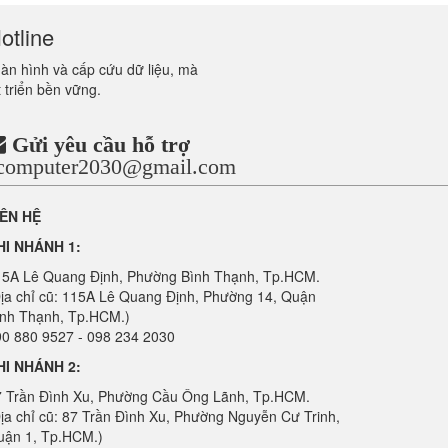
otline
màn hình và cấp cứu dữ liệu, mà
 triển bền vững.
Gửi yêu cầu hỗ trợ
ncomputer2030@gmail.com
IÊN HỆ
HI NHÁNH 1:
15A Lê Quang Định, Phường Bình Thạnh, Tp.HCM.
ịa chỉ cũ: 115A Lê Quang Định, Phường 14, Quận
ình Thạnh, Tp.HCM.)
0 880 9527 - 098 234 2030
HI NHÁNH 2:
7 Trần Đình Xu, Phường Cầu Ông Lãnh, Tp.HCM.
ịa chỉ cũ: 87 Trần Đình Xu, Phường Nguyễn Cư Trinh,
uận 1, Tp.HCM.)