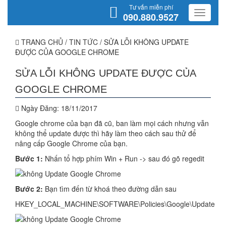
Tư vấn miễn phí
090.880.9527
TRANG CHỦ
/
TIN TỨC
/
SỬA LỖI KHÔNG UPDATE
ĐƯỢC CỦA GOOGLE CHROME
SỬA LỖI KHÔNG UPDATE ĐƯỢC CỦA
GOOGLE CHROME
Ngày Đăng:
18/11/2017
Google chrome của bạn đã cũ, ban làm mọi cách nhưng vẫn
không thể update được thì hãy làm theo cách sau thử để
nâng cấp Google Chrome của bạn.
Bước 1:
Nhấn tổ hợp phím Win + Run -> sau đó gõ regedit
Bước 2:
Bạn tìm đến từ khoá theo đường dẫn sau
HKEY_LOCAL_MACHINE\SOFTWARE\Policies\Google\Update