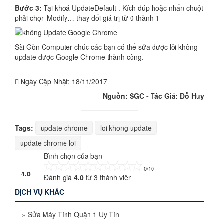
Bước 3:
Tại khoá UpdateDefault . Kích đúp hoặc nhấn chuột
phải chọn Modify… thay đổi giá trị từ 0 thành 1
Sài Gòn Computer chúc các bạn có thể sửa được lỗi không
update được Google Chrome thành công.
Ngày Cập Nhật:
18/11/2017
Nguồn: SGC - Tác Giả: Đỗ Huy
Tags:
update chrome
loi khong update
update chrome loi
Bình chọn của bạn
0/10
4.0
Đánh giá
4.0
từ
3
thành viên
DỊCH VỤ KHÁC
»
Sửa Máy Tính Quận 1 Uy Tín