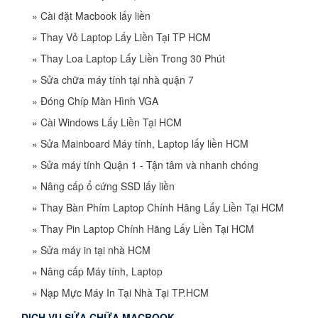
»
Cài đặt Macbook lấy liền
»
Thay Vỏ Laptop Lấy Liền Tại TP HCM
»
Thay Loa Laptop Lấy Liền Trong 30 Phút
»
Sửa chữa máy tính tại nhà quận 7
»
Đóng Chíp Màn Hình VGA
»
Cài Windows Lấy Liền Tại HCM
»
Sửa Mainboard Máy tính, Laptop lấy liền HCM
»
Sửa máy tính Quận 1 - Tận tâm và nhanh chóng
»
Nâng cấp ổ cứng SSD lấy liền
»
Thay Bàn Phím Laptop Chính Hãng Lấy Liền Tại HCM
»
Thay Pin Laptop Chính Hãng Lấy Liền Tại HCM
»
Sửa máy in tại nhà HCM
»
Nâng cấp Máy tính, Laptop
»
Nạp Mực Máy In Tại Nhà Tại TP.HCM
DỊCH VỤ SỬA CHỮA MACBOOK