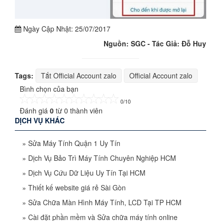
Ngày Cập Nhật:
25/07/2017
Nguồn: SGC - Tác Giả: Đỗ Huy
Tags:
Tắt Official Account zalo
Official Account zalo
Bình chọn của bạn
0/10
Đánh giá
0
từ
0
thành viên
DỊCH VỤ KHÁC
»
Sửa Máy Tính Quận 1 Uy Tín
»
Dịch Vụ Bảo Trì Máy Tính Chuyên Nghiệp HCM
»
Dịch Vụ Cứu Dữ Liệu Uy Tín Tại HCM
»
Thiết kế website giá rẻ Sài Gòn
»
Sửa Chữa Màn Hình Máy Tính, LCD Tại TP HCM
»
Cài đặt phần mềm và Sửa chữa máy tính online