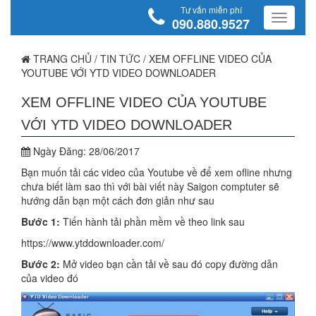
Tư vấn miễn phí
090.880.9527
TRANG CHỦ
/
TIN TỨC
/
XEM OFFLINE VIDEO CỦA
YOUTUBE VỚI YTD VIDEO DOWNLOADER
XEM OFFLINE VIDEO CỦA YOUTUBE
VỚI YTD VIDEO DOWNLOADER
Ngày Đăng:
28/06/2017
Bạn muốn tải các video của Youtube về để xem ofline nhưng
chưa biết làm sao thì với bài viết này Saigon comptuter sẽ
hướng dẫn bạn một cách đơn giản như sau
Bước 1:
Tiến hành tải phần mềm về theo link sau
https://www.ytddownloader.com/
Bước 2:
Mở video bạn cần tải về sau đó copy đường dẫn
của video đó