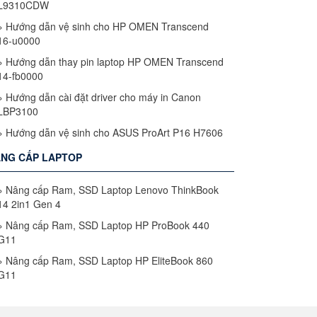
L9310CDW
»
Hướng dẫn vệ sinh cho HP OMEN Transcend
16-u0000
»
Hướng dẫn thay pin laptop HP OMEN Transcend
14-fb0000
»
Hướng dẫn cài đặt driver cho máy in Canon
LBP3100
»
Hướng dẫn vệ sinh cho ASUS ProArt P16 H7606
NG CẤP LAPTOP
»
Nâng cấp Ram, SSD Laptop Lenovo ThinkBook
14 2in1 Gen 4
»
Nâng cấp Ram, SSD Laptop HP ProBook 440
G11
»
Nâng cấp Ram, SSD Laptop HP EliteBook 860
G11