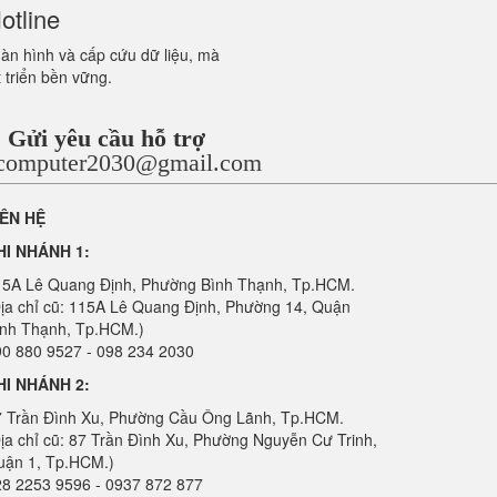
otline
màn hình và cấp cứu dữ liệu, mà
 triển bền vững.
Gửi yêu cầu hỗ trợ
ncomputer2030@gmail.com
IÊN HỆ
HI NHÁNH 1:
15A Lê Quang Định, Phường Bình Thạnh, Tp.HCM.
ịa chỉ cũ: 115A Lê Quang Định, Phường 14, Quận
ình Thạnh, Tp.HCM.)
0 880 9527 - 098 234 2030
HI NHÁNH 2:
7 Trần Đình Xu, Phường Cầu Ông Lãnh, Tp.HCM.
ịa chỉ cũ: 87 Trần Đình Xu, Phường Nguyễn Cư Trinh,
uận 1, Tp.HCM.)
28 2253 9596 - 0937 872 877