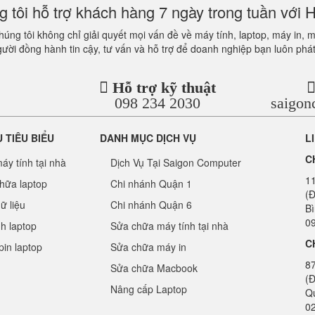
 tôi hỗ trợ khách hàng 7 ngày trong tuần với H
úng tôi không chỉ giải quyết mọi vấn đề về máy tính, laptop, máy in, 
gười đồng hành tin cậy, tư vấn và hỗ trợ để doanh nghiệp bạn luôn phát
Hỗ trợ kỹ thuật
098 234 2030
saigo
Ụ TIÊU BIỂU
DANH MỤC DỊCH VỤ
L
C
áy tính tại nhà
Dịch Vụ Tại Saigon Computer
1
hữa laptop
Chi nhánh Quận 1
(Đ
ữ liệu
Chi nhánh Quận 6
B
09
nh laptop
Sửa chữa máy tính tại nhà
C
pin laptop
Sửa chữa máy in
8
Sửa chữa Macbook
(Đ
Nâng cấp Laptop
Q
0