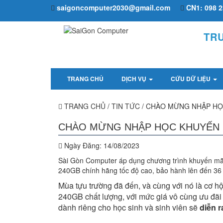
saigoncomputer2030@gmail.com
CN1: 098 2
TR
TRANG CHỦ
DỊCH VỤ
CỨU DỮ LIỆU
TRANG CHỦ
/
TIN TỨC
/
CHÀO MỪNG NHẬP HỌC
CHÀO MỪNG NHẬP HỌC KHUYẾN M
Ngày Đăng:
14/08/2023
Sài Gòn Computer áp dụng chương trình khuyến mãi
240GB chính hãng tốc độ cao, bảo hành lên đến 36
Mùa tựu trường đã đến, và cùng với nó là cơ 
240GB chất lượng, với mức giá vô cùng ưu đãi
dành riêng cho học sinh và sinh viên sẽ
diễn r