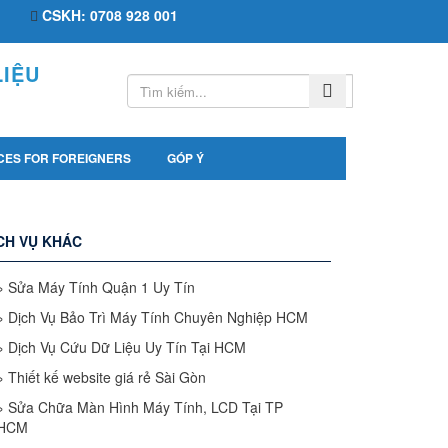
CSKH: 0708 928 001
IỆU
CES FOR FOREIGNERS
GÓP Ý
CH VỤ KHÁC
»
Sửa Máy Tính Quận 1 Uy Tín
»
Dịch Vụ Bảo Trì Máy Tính Chuyên Nghiệp HCM
»
Dịch Vụ Cứu Dữ Liệu Uy Tín Tại HCM
»
Thiết kế website giá rẻ Sài Gòn
»
Sửa Chữa Màn Hình Máy Tính, LCD Tại TP
HCM