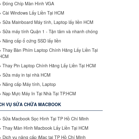
»
Đóng Chíp Màn Hình VGA
»
Cài Windows Lấy Liền Tại HCM
»
Sửa Mainboard Máy tính, Laptop lấy liền HCM
»
Sửa máy tính Quận 1 - Tận tâm và nhanh chóng
»
Nâng cấp ổ cứng SSD lấy liền
»
Thay Bàn Phím Laptop Chính Hãng Lấy Liền Tại
HCM
»
Thay Pin Laptop Chính Hãng Lấy Liền Tại HCM
»
Sửa máy in tại nhà HCM
»
Nâng cấp Máy tính, Laptop
»
Nạp Mực Máy In Tại Nhà Tại TP.HCM
CH VỤ SỬA CHỮA MACBOOK
»
Sửa Macbook Sọc Hình Tại TP Hồ Chí Minh
»
Thay Màn Hình Macbook Lấy Liền Tại HCM
»
Dịch vụ nâng cấp iMac tại TP Hồ Chí Minh