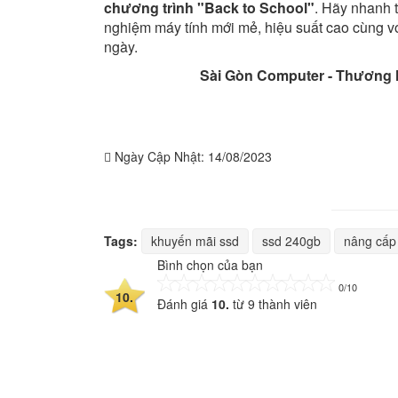
chương trình "Back to School"
. Hãy nhanh 
nghiệm máy tính mới mẻ, hiệu suất cao cùng với 
ngày.
Sài Gòn Computer - Thương 
Ngày Cập Nhật:
14/08/2023
Tags:
khuyến mãi ssd
ssd 240gb
nâng cấp
Bình chọn của bạn
0/10
10.
Đánh giá
10.
từ
9
thành viên