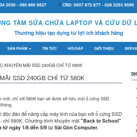
34 2030 - 090 880 9527
CN2: 0937 872 877 - 028 2253 9596
UNG TÂM SỬA CHỮA LAPTOP VÀ CỨU DỮ L
Thương hiệu tạo dựng từ lợi ích khách hàng
SẢN PHẨM
TIN TỨC
HỎI ĐÁP
GIỚI THIỆU
SERVI
 KHUYẾN MÃI SSD 240GB CHỈ TỪ 580K
DỊ
ÃI SSD 240GB CHỈ TỪ 580K
 mới, chỉ với 580K bạn sẽ được sở hữu một ổ cứng SSD
 tháng.
hội độc đáo để nâng cấp máy tính của bạn với ổ cứng SSD
 - chỉ 580K. Chương trình khuyến mãi
"Back to School"
a từ ngày 1/8 đến 5/9
tại
Sài Gòn Computer.