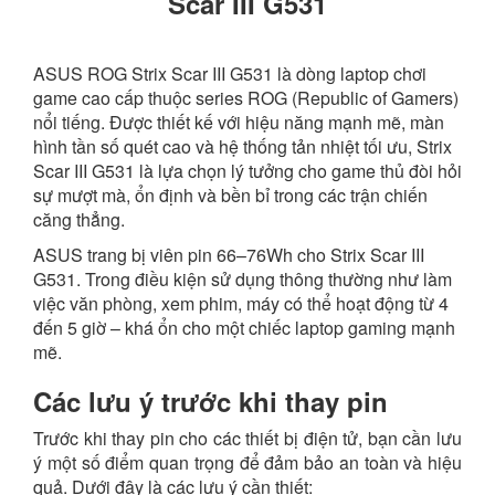
Scar III G531
ASUS ROG Strix Scar III G531 là dòng laptop chơi
game cao cấp thuộc series ROG (Republic of Gamers)
nổi tiếng. Được thiết kế với hiệu năng mạnh mẽ, màn
hình tần số quét cao và hệ thống tản nhiệt tối ưu, Strix
Scar III G531 là lựa chọn lý tưởng cho game thủ đòi hỏi
sự mượt mà, ổn định và bền bỉ trong các trận chiến
căng thẳng.
ASUS trang bị viên pin 66–76Wh cho Strix Scar III
G531. Trong điều kiện sử dụng thông thường như làm
việc văn phòng, xem phim, máy có thể hoạt động từ 4
đến 5 giờ – khá ổn cho một chiếc laptop gaming mạnh
mẽ
.
Các lưu ý trước khi thay pin
Trước khi thay pin cho các thiết bị điện tử, bạn cần lưu
ý một số điểm quan trọng để đảm bảo an toàn và hiệu
quả. Dưới đây là các lưu ý cần thiết: