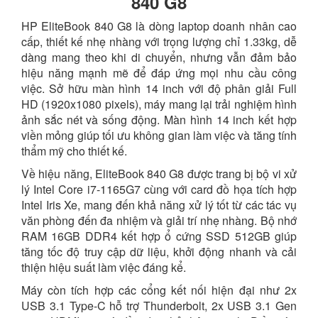
840 G8
HP EliteBook 840 G8 là dòng laptop doanh nhân cao
cấp, thiết kế nhẹ nhàng với trọng lượng chỉ 1.33kg, dễ
dàng mang theo khi di chuyển, nhưng vẫn đảm bảo
hiệu năng mạnh mẽ để đáp ứng mọi nhu cầu công
việc. Sở hữu màn hình 14 inch với độ phân giải Full
HD (1920x1080 pixels), máy mang lại trải nghiệm hình
ảnh sắc nét và sống động. Màn hình 14 inch kết hợp
viền mỏng giúp tối ưu không gian làm việc và tăng tính
thẩm mỹ cho thiết kế.
Về hiệu năng, EliteBook 840 G8 được trang bị bộ vi xử
lý Intel Core i7-1165G7 cùng với card đồ họa tích hợp
Intel Iris Xe, mang đến khả năng xử lý tốt từ các tác vụ
văn phòng đến đa nhiệm và giải trí nhẹ nhàng. Bộ nhớ
RAM 16GB DDR4 kết hợp ổ cứng SSD 512GB giúp
tăng tốc độ truy cập dữ liệu, khởi động nhanh và cải
thiện hiệu suất làm việc đáng kể.
Máy còn tích hợp các cổng kết nối hiện đại như 2x
USB 3.1 Type-C hỗ trợ Thunderbolt, 2x USB 3.1 Gen