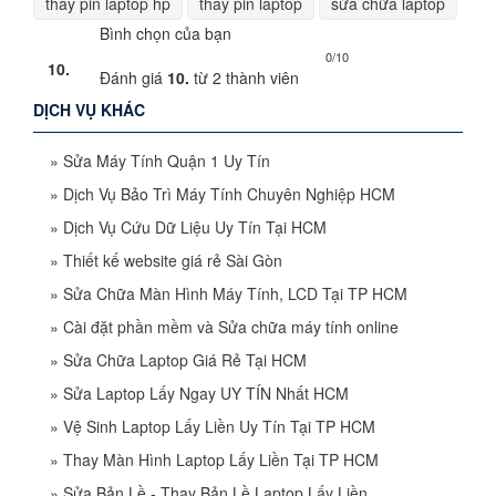
thay pin laptop hp
thay pin laptop
sửa chữa laptop
Bình chọn của bạn
0/10
10.
Đánh giá
10.
từ
2
thành viên
DỊCH VỤ KHÁC
»
Sửa Máy Tính Quận 1 Uy Tín
»
Dịch Vụ Bảo Trì Máy Tính Chuyên Nghiệp HCM
»
Dịch Vụ Cứu Dữ Liệu Uy Tín Tại HCM
»
Thiết kế website giá rẻ Sài Gòn
»
Sửa Chữa Màn Hình Máy Tính, LCD Tại TP HCM
»
Cài đặt phần mềm và Sửa chữa máy tính online
»
Sửa Chữa Laptop Giá Rẻ Tại HCM
»
Sửa Laptop Lấy Ngay UY TÍN Nhất HCM
»
Vệ Sinh Laptop Lấy Liền Uy Tín Tại TP HCM
»
Thay Màn Hình Laptop Lấy Liền Tại TP HCM
»
Sửa Bản Lề - Thay Bản Lề Laptop Lấy Liền