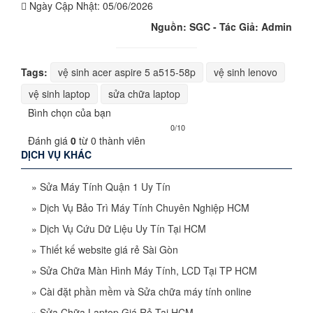
Ngày Cập Nhật:
05/06/2026
Nguồn: SGC - Tác Giả: Admin
Tags:
vệ sinh acer aspire 5 a515-58p
vệ sinh lenovo
vệ sinh laptop
sửa chữa laptop
Bình chọn của bạn
0/10
Đánh giá
0
từ
0
thành viên
DỊCH VỤ KHÁC
»
Sửa Máy Tính Quận 1 Uy Tín
»
Dịch Vụ Bảo Trì Máy Tính Chuyên Nghiệp HCM
»
Dịch Vụ Cứu Dữ Liệu Uy Tín Tại HCM
»
Thiết kế website giá rẻ Sài Gòn
»
Sửa Chữa Màn Hình Máy Tính, LCD Tại TP HCM
»
Cài đặt phần mềm và Sửa chữa máy tính online
»
Sửa Chữa Laptop Giá Rẻ Tại HCM