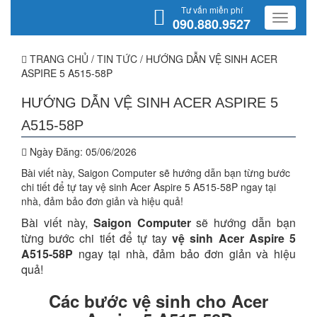
Tư vấn miễn phí
090.880.9527
TRANG CHỦ
/
TIN TỨC
/
HƯỚNG DẪN VỆ SINH ACER
ASPIRE 5 A515-58P
HƯỚNG DẪN VỆ SINH ACER ASPIRE 5
A515-58P
Ngày Đăng:
05/06/2026
Bài viết này, Saigon Computer sẽ hướng dẫn bạn từng bước
chi tiết để tự tay vệ sinh Acer Aspire 5 A515-58P ngay tại
nhà, đảm bảo đơn giản và hiệu quả!
Bài viết này,
Saigon Computer
sẽ hướng dẫn bạn
từng bước chi tiết để tự tay
vệ sinh Acer Aspire 5
A515-58P
ngay tại nhà, đảm bảo đơn giản và hiệu
quả!
Các bước vệ sinh cho Acer