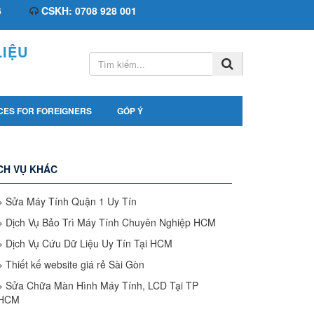
6
CSKH: 0708 928 001
IỆU
CES FOR FOREIGNERS
GÓP Ý
CH VỤ KHÁC
»
Sửa Máy Tính Quận 1 Uy Tín
»
Dịch Vụ Bảo Trì Máy Tính Chuyên Nghiệp HCM
»
Dịch Vụ Cứu Dữ Liệu Uy Tín Tại HCM
»
Thiết kế website giá rẻ Sài Gòn
»
Sửa Chữa Màn Hình Máy Tính, LCD Tại TP
HCM