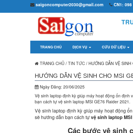
saigoncomputer2030@gmail.com
CN1: 098 
TR
TRANG CHỦ
DỊCH VỤ
CỨU DỮ LIỆU
TRANG CHỦ
/
TIN TỨC
/
HƯỚNG DẪN VỆ SINH 
HƯỚNG DẪN VỆ SINH CHO MSI GE
Ngày Đăng:
20/06/2025
Vệ sinh laptop định kỳ giúp máy hoạt động ổn định 
bạn cách tự vệ sinh laptop MSI GE76 Raider 2021.
Vệ sinh laptop định kỳ giúp máy hoạt động ổn 
sẽ hướng dẫn bạn cách tự
vệ sinh laptop MSI
Các bước vệ sinh 