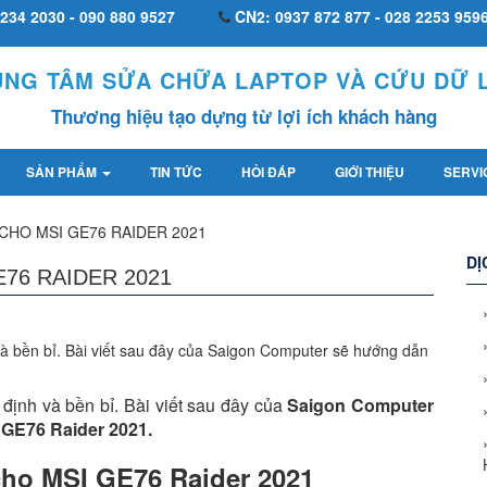
234 2030 - 090 880 9527
CN2: 0937 872 877 - 028 2253 959
UNG TÂM SỬA CHỮA LAPTOP VÀ CỨU DỮ L
Thương hiệu tạo dựng từ lợi ích khách hàng
SẢN PHẨM
TIN TỨC
HỎI ĐÁP
GIỚI THIỆU
SERVI
CHO MSI GE76 RAIDER 2021
DỊ
76 RAIDER 2021
và bền bỉ. Bài viết sau đây của Saigon Computer sẽ hướng dẫn
định và bền bỉ. Bài viết sau đây của
Saigon Computer
 GE76 Raider 2021.
cho MSI GE76 Raider 2021