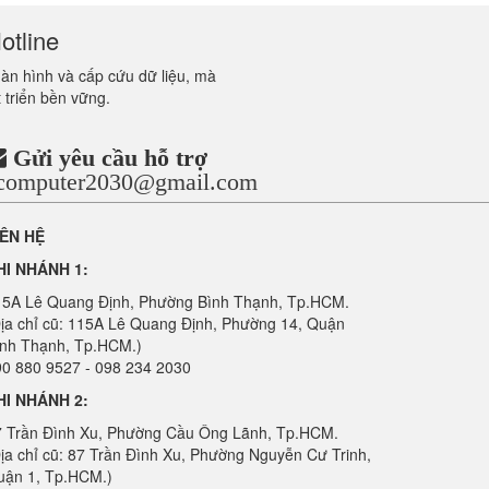
otline
màn hình và cấp cứu dữ liệu, mà
 triển bền vững.
Gửi yêu cầu hỗ trợ
ncomputer2030@gmail.com
IÊN HỆ
HI NHÁNH 1:
15A Lê Quang Định, Phường Bình Thạnh, Tp.HCM.
ịa chỉ cũ: 115A Lê Quang Định, Phường 14, Quận
ình Thạnh, Tp.HCM.)
0 880 9527 - 098 234 2030
HI NHÁNH 2:
7 Trần Đình Xu, Phường Cầu Ông Lãnh, Tp.HCM.
ịa chỉ cũ: 87 Trần Đình Xu, Phường Nguyễn Cư Trinh,
uận 1, Tp.HCM.)