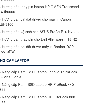
»
Hướng dẫn thay pin laptop HP OMEN Transcend
14-fb0000
»
Hướng dẫn cài đặt driver cho máy in Canon
LBP3100
»
Hướng dẫn vệ sinh cho ASUS ProArt P16 H7606
»
Hướng dẫn thay pin cho Dell Alienware m18 R2
»
Hướng dẫn cài đặt driver máy in Brother DCP-
L5510DW
NG CẤP LAPTOP
»
Nâng cấp Ram, SSD Laptop Lenovo ThinkBook
14 2in1 Gen 4
»
Nâng cấp Ram, SSD Laptop HP ProBook 440
G11
»
Nâng cấp Ram, SSD Laptop HP EliteBook 860
G11