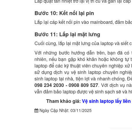
Lắp quạt tản nhiệt trở lại vị trí cũ và gắn lại cá
Bước 10: Kết nối lại pin
Lắp lại cáp kết nối pin vào mainboard, đảm bảo
Bước 11: Lắp lại mặt lưng
Cuối cùng, lắp lại mặt lưng của laptop và siết c
Với những bước hướng dẫn trên, bạn đã có t
nhiên, nếu bạn gặp khó khăn hoặc không tự t
laptop để các kỹ thuật viên chuyên nghiệp xử 
sử dụng dịch vụ vệ sinh laptop chuyên nghiệ
sinh laptop tại nhà, tiện lợi và nhanh chóng. Đ
098 234 2030 - 0908 809 527
. Với dịch vụ n
vẫn đảm bảo laptop được vệ sinh sạch sẽ và h
Tham khảo giá:
Vệ sinh laptop lấy liền
Ngày Cập Nhật:
03/11/2025