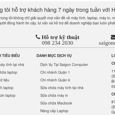
 tôi hỗ trợ khách hàng 7 ngày trong tuần với H
úng tôi không chỉ giải quyết mọi vấn đề về máy tính, laptop, máy in, 
gười đồng hành tin cậy, tư vấn và hỗ trợ để doanh nghiệp bạn luôn phát
Hỗ trợ kỹ thuật
098 234 2030
saigo
Ụ TIÊU BIỂU
DANH MỤC DỊCH VỤ
L
C
áy tính tại nhà
Dịch Vụ Tại Saigon Computer
1
hữa laptop
Chi nhánh Quận 1
(Đ
ữ liệu
Chi nhánh Quận 6
B
09
nh laptop
Sửa chữa máy tính tại nhà
C
pin laptop
Sửa chữa máy in
8
Sửa chữa Macbook
(Đ
Nâng cấp Laptop
Q