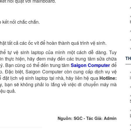
p kết nối quạt với mainboard.
 kết nối chắc chắn.
hặt tất cả các ốc vít để hoàn thành quá trình vệ sinh.
hể tự vệ sinh laptop của mình một cách dễ dàng. Tuy
in thực hiện, hãy đem máy đến các trung tâm sửa chữa
TH
lý. Bạn cũng có thể đến trung tâm
Saigon Computer
để
p. Đặc biệt, Saigon Computer còn cung cấp dịch vụ vệ
ể đặt lịch vệ sinh laptop tại nhà, hãy liên hệ qua
Hotline:
ày, bạn sẽ không phải lo lắng về việc di chuyển máy mà
iệu quả.
Nguồn: SGC - Tác Giả: Admin