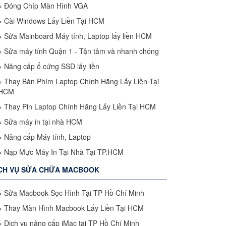
»
Đóng Chíp Màn Hình VGA
»
Cài Windows Lấy Liền Tại HCM
»
Sửa Mainboard Máy tính, Laptop lấy liền HCM
»
Sửa máy tính Quận 1 - Tận tâm và nhanh chóng
»
Nâng cấp ổ cứng SSD lấy liền
»
Thay Bàn Phím Laptop Chính Hãng Lấy Liền Tại
HCM
»
Thay Pin Laptop Chính Hãng Lấy Liền Tại HCM
»
Sửa máy in tại nhà HCM
»
Nâng cấp Máy tính, Laptop
»
Nạp Mực Máy In Tại Nhà Tại TP.HCM
CH VỤ SỬA CHỮA MACBOOK
»
Sửa Macbook Sọc Hình Tại TP Hồ Chí Minh
»
Thay Màn Hình Macbook Lấy Liền Tại HCM
»
Dịch vụ nâng cấp iMac tại TP Hồ Chí Minh