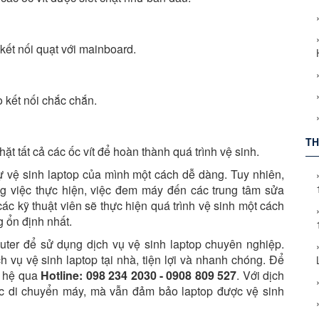
p kết nối quạt với mainboard.
 kết nối chắc chắn.
TH
hặt tất cả các ốc vít để hoàn thành quá trình vệ sinh.
ự vệ sinh laptop của mình một cách dễ dàng. Tuy nhiên,
g việc thực hiện, việc đem máy đến các trung tâm sửa
các kỹ thuật viên sẽ thực hiện quá trình vệ sinh một cách
 ổn định nhất.
ter để sử dụng dịch vụ vệ sinh laptop chuyên nghiệp.
 vụ vệ sinh laptop tại nhà, tiện lợi và nhanh chóng. Để
ên hệ qua
Hotline: 098 234 2030 - 0908 809 527
. Với dịch
ệc di chuyển máy, mà vẫn đảm bảo laptop được vệ sinh