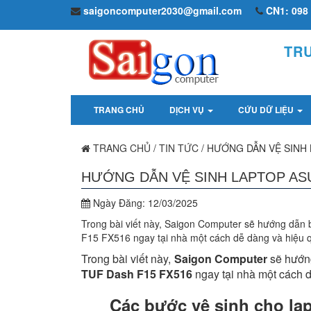
saigoncomputer2030@gmail.com
CN1: 098 
TR
TRANG CHỦ
DỊCH VỤ
CỨU DỮ LIỆU
TRANG CHỦ
/
TIN TỨC
/
HƯỚNG DẪN VỆ SINH 
HƯỚNG DẪN VỆ SINH LAPTOP ASU
Ngày Đăng:
12/03/2025
Trong bài viết này, Saigon Computer sẽ hướng dẫn 
F15 FX516 ngay tại nhà một cách dễ dàng và hiệu 
Trong bài viết này,
Saigon Computer
sẽ hướng
TUF Dash F15 FX516
ngay tại nhà một cách d
Các bước vệ sinh cho l