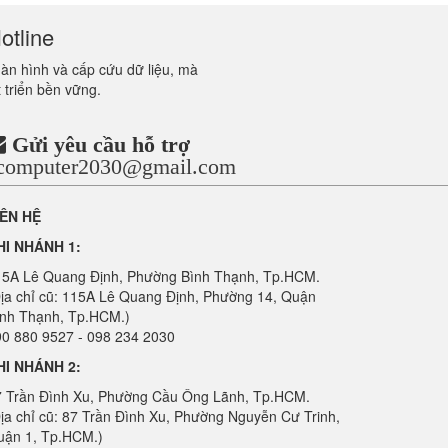
otline
màn hình và cấp cứu dữ liệu, mà
 triển bền vững.
Gửi yêu cầu hỗ trợ
ncomputer2030@gmail.com
IÊN HỆ
HI NHÁNH 1:
15A Lê Quang Định, Phường Bình Thạnh, Tp.HCM.
ịa chỉ cũ: 115A Lê Quang Định, Phường 14, Quận
ình Thạnh, Tp.HCM.)
0 880 9527 - 098 234 2030
HI NHÁNH 2:
7 Trần Đình Xu, Phường Cầu Ông Lãnh, Tp.HCM.
ịa chỉ cũ: 87 Trần Đình Xu, Phường Nguyễn Cư Trinh,
uận 1, Tp.HCM.)