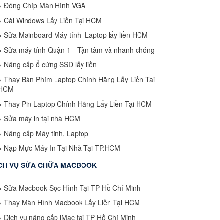
»
Đóng Chíp Màn Hình VGA
»
Cài Windows Lấy Liền Tại HCM
»
Sửa Mainboard Máy tính, Laptop lấy liền HCM
»
Sửa máy tính Quận 1 - Tận tâm và nhanh chóng
»
Nâng cấp ổ cứng SSD lấy liền
»
Thay Bàn Phím Laptop Chính Hãng Lấy Liền Tại
HCM
»
Thay Pin Laptop Chính Hãng Lấy Liền Tại HCM
»
Sửa máy in tại nhà HCM
»
Nâng cấp Máy tính, Laptop
»
Nạp Mực Máy In Tại Nhà Tại TP.HCM
CH VỤ SỬA CHỮA MACBOOK
»
Sửa Macbook Sọc Hình Tại TP Hồ Chí Minh
»
Thay Màn Hình Macbook Lấy Liền Tại HCM
»
Dịch vụ nâng cấp iMac tại TP Hồ Chí Minh