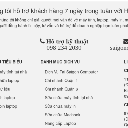
 tôi hỗ trợ khách hàng 7 ngày trong tuần với H
úng tôi không chỉ giải quyết mọi vấn đề về máy tính, laptop, máy in, 
gười đồng hành tin cậy, tư vấn và hỗ trợ để doanh nghiệp bạn luôn phát
Hỗ trợ kỹ thuật
098 234 2030
saigo
Ụ TIÊU BIỂU
DANH MỤC DỊCH VỤ
L
C
áy tính tại nhà
Dịch Vụ Tại Saigon Computer
1
hữa laptop
Chi nhánh Quận 1
(Đ
ữ liệu
Chi nhánh Quận 6
B
09
nh laptop
Sửa chữa máy tính tại nhà
C
pin laptop
Sửa chữa máy in
8
Sửa chữa Macbook
(Đ
Nâng cấp Laptop
Q