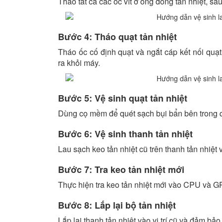
Tháo tất cả các ốc vít ở ống đồng tản nhiệt, sa
Bước 4: Tháo quạt tản nhiệt
Tháo ốc cố định quạt và ngắt cáp kết nối quạ
ra khỏi máy.
Bước 5: Vệ sinh quạt tản nhiệt
Dùng cọ mềm để quét sạch bụi bẩn bên trong qu
Bước 6: Vệ sinh thanh tản nhiệt
Lau sạch keo tản nhiệt cũ trên thanh tản nhiệt 
Bước 7: Tra keo tản nhiệt mới
Thực hiện tra keo tản nhiệt mới vào CPU và 
Bước 8: Lắp lại bộ tản nhiệt
Lắp lại thanh tản nhiệt vào vị trí cũ và đảm bảo