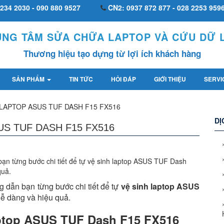
234 2030 - 090 880 9527
CN2: 0937 872 877 - 028 2253 959
UNG TÂM SỬA CHỮA LAPTOP VÀ CỨU DỮ L
Thương hiệu tạo dựng từ lợi ích khách hàng
SẢN PHẨM
TIN TỨC
HỎI ĐÁP
GIỚI THIỆU
SERVI
LAPTOP ASUS TUF DASH F15 FX516
DỊ
S TUF DASH F15 FX516
bạn từng bước chi tiết để tự vệ sinh laptop ASUS TUF Dash
quả.
 dẫn bạn từng bước chi tiết để tự
vệ sinh laptop ASUS
ễ dàng và hiệu quả.
aptop ASUS TUF Dash F15 FX516