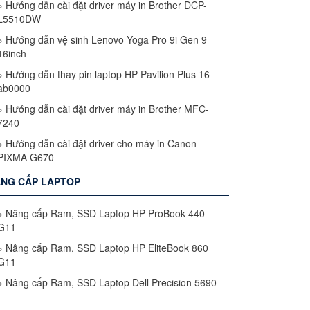
»
Hướng dẫn cài đặt driver máy in Brother DCP-
L5510DW
»
Hướng dẫn vệ sinh Lenovo Yoga Pro 9i Gen 9
16inch
»
Hướng dẫn thay pin laptop HP Pavilion Plus 16
ab0000
»
Hướng dẫn cài đặt driver máy in Brother MFC-
7240
»
Hướng dẫn cài đặt driver cho máy in Canon
PIXMA G670
NG CẤP LAPTOP
»
Nâng cấp Ram, SSD Laptop HP ProBook 440
G11
»
Nâng cấp Ram, SSD Laptop HP EliteBook 860
G11
»
Nâng cấp Ram, SSD Laptop Dell Precision 5690