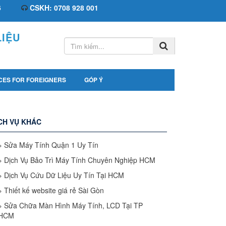
6
CSKH: 0708 928 001
IỆU
CES FOR FOREIGNERS
GÓP Ý
CH VỤ KHÁC
»
Sửa Máy Tính Quận 1 Uy Tín
»
Dịch Vụ Bảo Trì Máy Tính Chuyên Nghiệp HCM
»
Dịch Vụ Cứu Dữ Liệu Uy Tín Tại HCM
»
Thiết kế website giá rẻ Sài Gòn
»
Sửa Chữa Màn Hình Máy Tính, LCD Tại TP
HCM