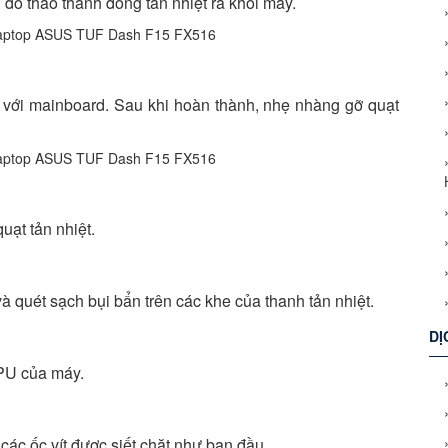
u đó tháo thanh đồng tản nhiệt ra khỏi máy.
t với mainboard. Sau khi hoàn thành, nhẹ nhàng gỡ quạt
ạt tản nhiệt.
và quét sạch bụi bẩn trên các khe của thanh tản nhiệt.
DỊ
GPU của máy.
 các ốc vít được siết chặt như ban đầu.