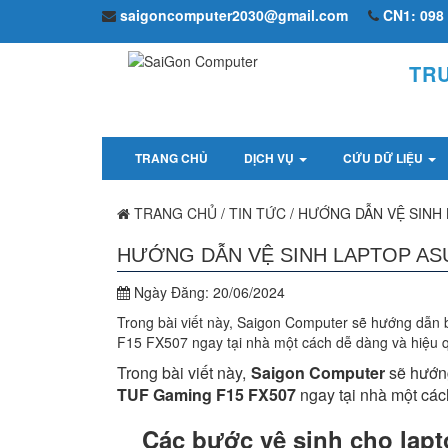
saigoncomputer2030@gmail.com
CN1: 098 
TR
TRANG CHỦ
DỊCH VỤ
CỨU DỮ LIỆU
TRANG CHỦ
/
TIN TỨC
/
HƯỚNG DẪN VỆ SINH 
HƯỚNG DẪN VỆ SINH LAPTOP ASU
Ngày Đăng:
20/06/2024
Trong bài viết này, Saigon Computer sẽ hướng dẫn 
F15 FX507 ngay tại nhà một cách dễ dàng và hiệu 
Trong bài viết này,
Saigon Computer
sẽ hướng
TUF Gaming F15 FX507
ngay tại nhà một các
Các bước vệ sinh cho la