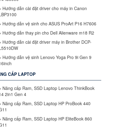
»
Hướng dẫn cài đặt driver cho máy in Canon
LBP3100
»
Hướng dẫn vệ sinh cho ASUS ProArt P16 H7606
»
Hướng dẫn thay pin cho Dell Alienware m18 R2
»
Hướng dẫn cài đặt driver máy in Brother DCP-
L5510DW
»
Hướng dẫn vệ sinh Lenovo Yoga Pro 9i Gen 9
16inch
NG CẤP LAPTOP
»
Nâng cấp Ram, SSD Laptop Lenovo ThinkBook
14 2in1 Gen 4
»
Nâng cấp Ram, SSD Laptop HP ProBook 440
G11
»
Nâng cấp Ram, SSD Laptop HP EliteBook 860
G11