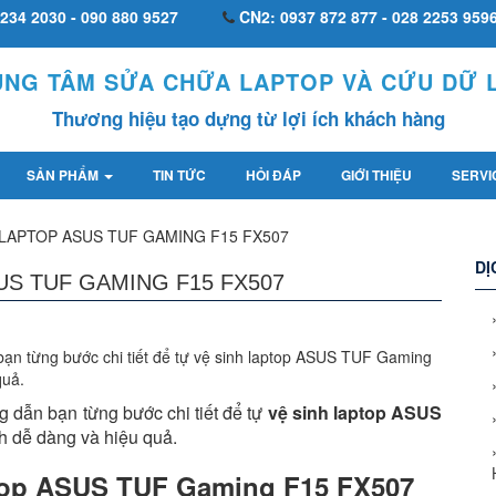
234 2030 - 090 880 9527
CN2: 0937 872 877 - 028 2253 959
UNG TÂM SỬA CHỮA LAPTOP VÀ CỨU DỮ L
Thương hiệu tạo dựng từ lợi ích khách hàng
SẢN PHẨM
TIN TỨC
HỎI ĐÁP
GIỚI THIỆU
SERVI
LAPTOP ASUS TUF GAMING F15 FX507
DỊ
S TUF GAMING F15 FX507
bạn từng bước chi tiết để tự vệ sinh laptop ASUS TUF Gaming
quả.
 dẫn bạn từng bước chi tiết để tự
vệ sinh laptop ASUS
h dễ dàng và hiệu quả.
ptop ASUS TUF Gaming F15 FX507