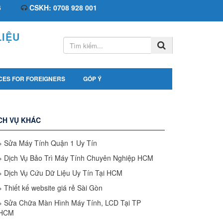
6
CSKH: 0708 928 001
IỆU
CES FOR FOREIGNERS
GÓP Ý
CH VỤ KHÁC
»
Sửa Máy Tính Quận 1 Uy Tín
»
Dịch Vụ Bảo Trì Máy Tính Chuyên Nghiệp HCM
»
Dịch Vụ Cứu Dữ Liệu Uy Tín Tại HCM
»
Thiết kế website giá rẻ Sài Gòn
»
Sửa Chữa Màn Hình Máy Tính, LCD Tại TP
HCM