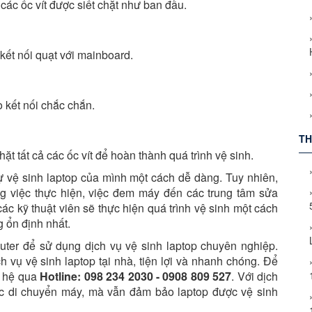
 các ốc vít được siết chặt như ban đầu.
p kết nối quạt với mainboard.
 kết nối chắc chắn.
TH
hặt tất cả các ốc vít để hoàn thành quá trình vệ sinh.
ự vệ sinh laptop của mình một cách dễ dàng. Tuy nhiên,
g việc thực hiện, việc đem máy đến các trung tâm sửa
các kỹ thuật viên sẽ thực hiện quá trình vệ sinh một cách
 ổn định nhất.
ter để sử dụng dịch vụ vệ sinh laptop chuyên nghiệp.
 vụ vệ sinh laptop tại nhà, tiện lợi và nhanh chóng. Để
ên hệ qua
Hotline: 098 234 2030 - 0908 809 527
. Với dịch
ệc di chuyển máy, mà vẫn đảm bảo laptop được vệ sinh