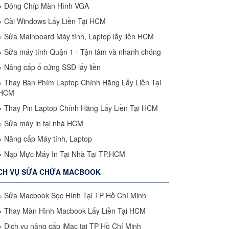
»
Đóng Chíp Màn Hình VGA
»
Cài Windows Lấy Liền Tại HCM
»
Sửa Mainboard Máy tính, Laptop lấy liền HCM
»
Sửa máy tính Quận 1 - Tận tâm và nhanh chóng
»
Nâng cấp ổ cứng SSD lấy liền
»
Thay Bàn Phím Laptop Chính Hãng Lấy Liền Tại
HCM
»
Thay Pin Laptop Chính Hãng Lấy Liền Tại HCM
»
Sửa máy in tại nhà HCM
»
Nâng cấp Máy tính, Laptop
»
Nạp Mực Máy In Tại Nhà Tại TP.HCM
CH VỤ SỬA CHỮA MACBOOK
»
Sửa Macbook Sọc Hình Tại TP Hồ Chí Minh
»
Thay Màn Hình Macbook Lấy Liền Tại HCM
»
Dịch vụ nâng cấp iMac tại TP Hồ Chí Minh