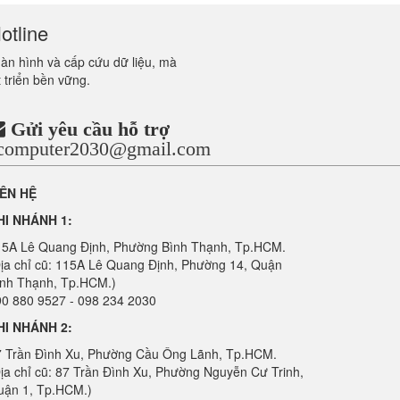
otline
màn hình và cấp cứu dữ liệu, mà
 triển bền vững.
Gửi yêu cầu hỗ trợ
ncomputer2030@gmail.com
IÊN HỆ
HI NHÁNH 1:
15A Lê Quang Định, Phường Bình Thạnh, Tp.HCM.
ịa chỉ cũ: 115A Lê Quang Định, Phường 14, Quận
ình Thạnh, Tp.HCM.)
0 880 9527 - 098 234 2030
HI NHÁNH 2:
7 Trần Đình Xu, Phường Cầu Ông Lãnh, Tp.HCM.
ịa chỉ cũ: 87 Trần Đình Xu, Phường Nguyễn Cư Trinh,
uận 1, Tp.HCM.)