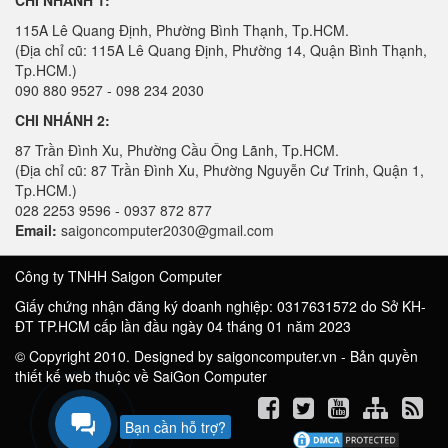
CHI NHÁNH 1:
115A Lê Quang Định, Phường Bình Thạnh, Tp.HCM.
(Địa chỉ cũ: 115A Lê Quang Định, Phường 14, Quận Bình Thạnh,
Tp.HCM.)
090 880 9527 - 098 234 2030
CHI NHÁNH 2:
87 Trần Đình Xu, Phường Cầu Ông Lãnh, Tp.HCM.
(Địa chỉ cũ: 87 Trần Đình Xu, Phường Nguyễn Cư Trinh, Quận 1,
Tp.HCM.)
028 2253 9596 - 0937 872 877
Email:
saigoncomputer2030@gmail.com
Công ty TNHH Saigon Computer
Giấy chứng nhận đăng ký doanh nghiệp: 0317631572 do Sở KH-
ĐT TP.HCM cấp lần đầu ngày 04 tháng 01 năm 2023
© Copyright 2010. Designed by saigoncomputer.vn - Bản quyền
thiết kế web thuộc về SaiGon Computer
Bạn cần hỗ trợ?