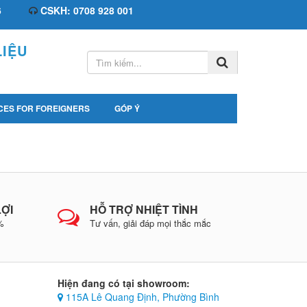
6
CSKH: 0708 928 001
IỆU
CES FOR FOREIGNERS
GÓP Ý
LỢI
HỖ TRỢ NHIỆT TÌNH
0%
Tư vấn, giải đáp mọi thắc mắc
Hiện đang có tại showroom:
115A Lê Quang Định, Phường Bình