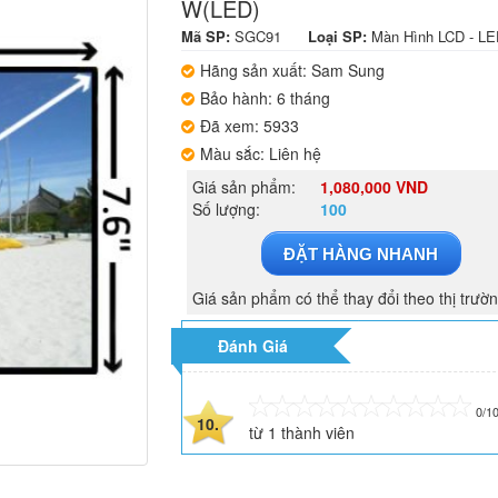
W(LED)
Mã SP:
SGC91
Loại SP:
Màn Hình LCD - L
Hãng sản xuất: Sam Sung
Bảo hành: 6 tháng
Đã xem: 5933
Màu sắc: Liên hệ
Giá sản phẩm:
1,080,000 VND
Số lượng:
100
ĐẶT HÀNG NHANH
Giá sản phẩm có thể thay đổi theo thị trườ
Đánh Giá
0/1
10.
từ
1
thành viên