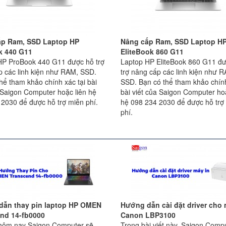
ấp Ram, SSD Laptop HP
Nâng cấp Ram, SSD Laptop H
k 440 G11
EliteBook 860 G11
HP ProBook 440 G11 được hỗ trợ
Laptop HP EliteBook 860 G11 đ
p các linh kiện như RAM, SSD.
trợ nâng cấp các linh kiện như 
hể tham khảo chính xác tại bài
SSD. Bạn có thể tham khảo chính
 Saigon Computer hoặc liên hệ
bài viết của Saigon Computer hoặ
 2030 để được hỗ trợ miễn phí.
hệ 098 234 2030 để được hỗ trợ
phí.
dẫn thay pin laptop HP OMEN
Hướng dẫn cài đặt driver cho 
nd 14-fb0000
Canon LBP3100
t hôm nay Saigon Computer sẽ
Trong bài viết này, Saigon Comp