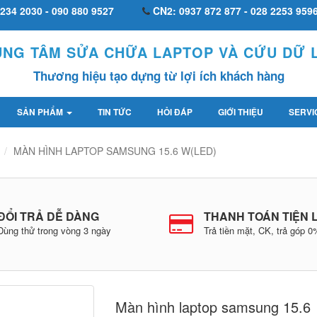
234 2030 - 090 880 9527
CN2: 0937 872 877 - 028 2253 959
UNG TÂM SỬA CHỮA LAPTOP VÀ CỨU DỮ L
Thương hiệu tạo dựng từ lợi ích khách hàng
SẢN PHẨM
TIN TỨC
HỎI ĐÁP
GIỚI THIỆU
SERVI
MÀN HÌNH LAPTOP SAMSUNG 15.6 W(LED)
ĐỔI TRẢ DỄ DÀNG
THANH TOÁN TIỆN 
Dùng thử trong vòng 3 ngày
Trả tiền mặt, CK, trả góp 
Màn hình laptop samsung 15.6