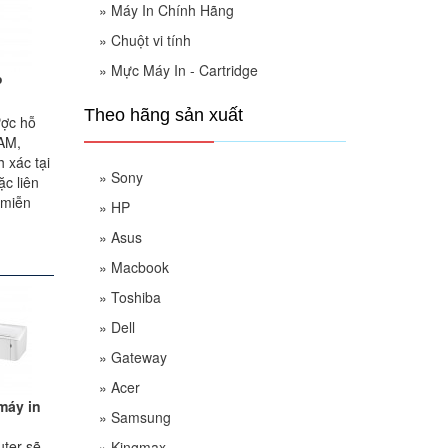
»
Máy In Chính Hãng
»
Chuột vi tính
»
Mực Máy In - Cartridge
P
Theo hãng sản xuất
ược hỗ
RAM,
 xác tại
»
Sony
c liên
 miễn
»
HP
»
Asus
»
Macbook
»
Toshiba
»
Dell
»
Gateway
»
Acer
máy in
»
Samsung
uter sẽ
»
Kingmax