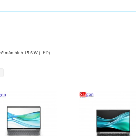
cỡ màn hình 15.6'W (LED)
p