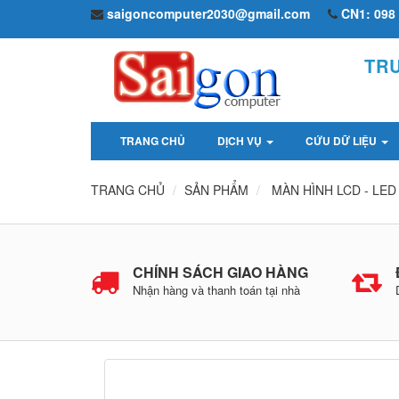
saigoncomputer2030@gmail.com
CN1: 098 
TR
TRANG CHỦ
DỊCH VỤ
CỨU DỮ LIỆU
TRANG CHỦ
SẢN PHẨM
MÀN HÌNH LCD - LED
CHÍNH SÁCH GIAO HÀNG
Nhận hàng và thanh toán tại nhà