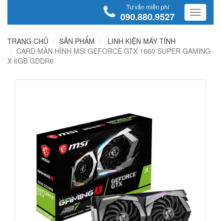
Tư vấn miễn phí
090.880.9527
TRANG CHỦ
SẢN PHẨM
LINH KIỆN MÁY TÍNH
CARD MÀN HÌNH MSI GEFORCE GTX 1660 SUPER GAMING
X 6GB GDDR6