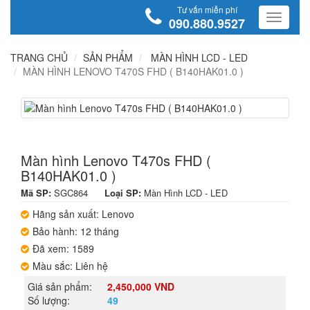
Tư vấn miễn phí
090.880.9527
TRANG CHỦ
SẢN PHẨM
MÀN HÌNH LCD - LED
MÀN HÌNH LENOVO T470S FHD ( B140HAK01.0 )
Màn hình Lenovo T470s FHD (
B140HAK01.0 )
Mã SP:
SGC864
Loại SP:
Màn Hình LCD - LED
Hãng sản xuất: Lenovo
Bảo hành: 12 tháng
Đã xem: 1589
Màu sắc: Liên hệ
Giá sản phẩm:
2,450,000 VND
Số lượng:
49