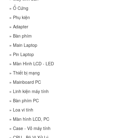
»
Ổ Cứng
»
Phụ kiện
»
Adapter
»
Bàn phím
»
Main Laptop
»
Pin Laptop
»
Màn Hình LCD - LED
»
Thiết bị mạng
»
Mainboard PC
»
Linh kiện máy tính
»
Bàn phím PC
»
Loa vi tính
»
Màn hình LCD, PC
»
Case - Vỏ máy tính
»
CPU - Bộ Vi Xử Lý