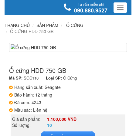
Tư vấn miễn phí
090.880.9527
TRANG CHỦ
SẢN PHẨM
Ổ CỨNG
Ổ CỨNG HDD 750 GB
Ổ cứng HDD 750 GB
Mã SP:
SGC110
Loại SP:
Ổ Cứng
Hãng sản xuất: Seagate
Bảo hành: 12 tháng
Đã xem: 4243
Màu sắc: Liên hệ
Giá sản phẩm:
1,100,000 VND
Số lượng:
10