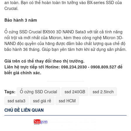
an toàn. Bạn có thể hoàn toàn tin tưởng vào BX-series SSD của
Crucial.
Bảo hành 3 năm
Ổ cứng SSD Crucial BX500 3D NAND Sata3 với tất cả tính năng
nổi trội và mới nhất của Micron, kèm theo công nghệ Micron 3D-
NAND độc quyền của hãng được đảm bảo chất lượng qua chế độ
bảo hành 36 tháng. Giúp bạn yên tâm hơn khi sử dụng sản phẩm.
Giá trên có thể thay đổi theo thị trường.
Liên hệ trực tiếp tới Hotine: 098.234.2030 - 0908.809.527 để
biết giá chính xác.
Tags:
Ổ cứng SSD Crucial
ssd 240GB
ssd 2.5inch
ssd sata3
ssd giá rẻ
ssd HCM
CHỦ ĐỀ LIÊN QUAN