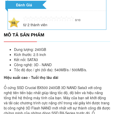
Đánh Giá
0/10
10.
từ
2
thành viên
MÔ TẢ SẢN PHẨM
Dung lượng: 240GB
Kích thước: 2.5 inch
Kết nối: SATA3
Công nghệ: 3D - NAND
Tốc độ đọc / ghi (tối đa): 540MB/s / 500MB/s.
Hiệu suất cao - Tuổi thọ lâu dài
Ổ cứng SSD Crucial BX500 240GB 3D NAND Sata3 với công
nghệ tiên tiến bậc nhất giúp tăng tốc độ, độ bền và hiệu năng
tổng thể hệ thống máy tính của bạn. Máy của bạn sẽ khởi động
và tải các chương trình cực nặng chỉ trong vài giây khi được trang
bị công nghệ 3D Flash NAND mới nhất với sự thành công đã được
chứng minh của những dòng SSD BX-Series trước đó. Ổ