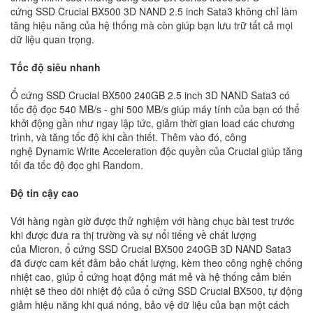
cứng SSD Crucial BX500 3D NAND 2.5 inch Sata3 không chỉ làm
tăng hiệu năng của hệ thống mà còn giúp bạn lưu trữ tất cả mọi
dữ liệu quan trọng.
Tốc độ siêu nhanh
Ổ cứng SSD Crucial BX500 240GB 2.5 inch 3D NAND Sata3 có
tốc độ đọc 540 MB/s - ghi 500 MB/s giúp máy tính của bạn có thể
khởi động gần như ngay lập tức, giảm thời gian load các chương
trình, và tăng tốc độ khi cần thiết. Thêm vào đó, công
nghệ Dynamic Write Acceleration độc quyền của Crucial giúp tăng
tối đa tốc độ đọc ghi Random.
Độ tin cậy cao
Với hàng ngàn giờ được thử nghiệm với hàng chục bài test trước
khi được đưa ra thị trường và sự nổi tiếng về chất lượng
của Micron, ổ cứng SSD Crucial BX500 240GB 3D NAND Sata3
đã được cam kết đảm bảo chất lượng, kèm theo công nghệ chống
nhiệt cao, giúp ổ cứng hoạt động mát mẻ và hệ thống cảm biến
nhiệt sẽ theo dõi nhiệt độ của ổ cứng SSD Crucial BX500, tự động
giảm hiệu năng khi quá nóng, bảo vệ dữ liệu của bạn một cách