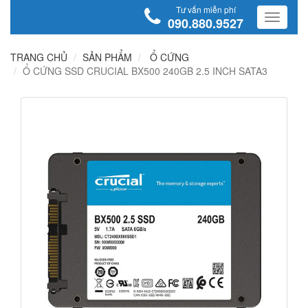
Tư vấn miễn phí
090.880.9527
TRANG CHỦ
SẢN PHẨM
Ổ CỨNG
Ổ CỨNG SSD CRUCIAL BX500 240GB 2.5 INCH SATA3