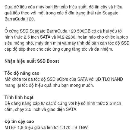
Đưa dữ liệu của máy bạn lên cấp hiệu suất, độ tin cậy và hiệu
quả tiếp theo với một trong các ổ đĩa trạng thái rắn Seagate
BarraCuda 120.
Ổ cứng SSD Seagate BarraCuda 120 500GB có cả hai yếu tố
hình thức 2.5 inch SATA và M.2 2280, hoàn hảo cho chiếc laptop
siêu mỏng nhỏ, máy tính mini và máy tính để bàn cần tốc độ SSD
cấp độ tiếp theo cho các ứng dụng tăng tốc và đa nhiệm.
Nhận hiệu suất SSD Boost
Tốc độ nâng cao
Mở khóa tối đa tốc độ SSD 6Gb/s của SATA với 3D TLC NAND
mang lại tốc độ hiệu quả như bạn mong muốn.
Tính linh hoạt
Dễ dàng nâng cấp từ các ổ cứng với hệ số hình thức 2.5 inch
cắm, chạy 2.5 inch và giao diện SATA.
Độ tin cậy cao
MTBF 1,8 triệu giờ và lên tới 1.170 TB TBW.