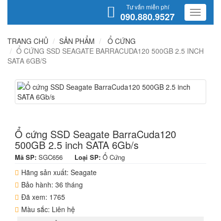
Tư vấn miễn phí
090.880.9527
TRANG CHỦ
SẢN PHẨM
Ổ CỨNG
Ổ CỨNG SSD SEAGATE BARRACUDA120 500GB 2.5 INCH
SATA 6GB/S
Ổ cứng SSD Seagate BarraCuda120
500GB 2.5 inch SATA 6Gb/s
Mã SP:
SGC656
Loại SP:
Ổ Cứng
Hãng sản xuất: Seagate
Bảo hành: 36 tháng
Đã xem: 1765
Màu sắc: Liên hệ