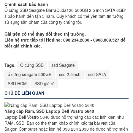
Chính sách bảo hành
Ổ cứng SSD Seagate BarraCuda120 500GB 2.5 inch SATA 6GB/
s bảo hành đến tận 5 năm. Qúy khách có thể yên tâm tin tưởng
sử sụng sản phẩm của công ty chúng tôi.
Giá trên có thể thay đổi theo thị trường.
Liên hệ trực tiếp tới Hotline: 098.234.2030 - 0908.809.527 để
biết giá chính xác.
Tags:
Ổ cứng SSD
ssd Seagate
ổ cứng seagate 500GB
ssd 2.5inch
ssd SATA
SSD HCM
SSD giá rẻ
CHỦ ĐỀ LIÊN QUAN
Nâng cấp Ram, SSD Laptop Dell Vostro 5640
Laptop Dell Vostro 5640 được hỗ trợ nâng cấp các linh kiện như
RAM, SSD. Bạn có thể tham khảo chính xác tại bài viết của
Saigon Computer hoặc liên hệ 098 234 2030 để được hỗ trợ miễn